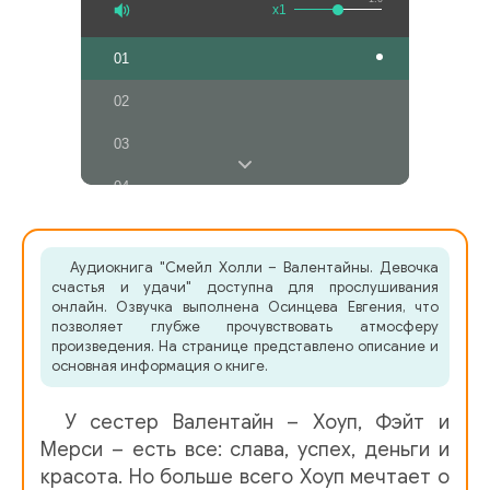
x1
01
02
03
04
05
Аудиокнига "Смейл Холли – Валентайны. Девочка
06
счастья и удачи" доступна для прослушивания
онлайн. Озвучка выполнена Осинцева Евгения, что
07
позволяет глубже прочувствовать атмосферу
произведения. На странице представлено описание и
08
основная информация о книге.
09
У сестер Валентайн – Хоуп, Фэйт и
10
Мерси – есть все: слава, успех, деньги и
красота. Но больше всего Хоуп мечтает о
11