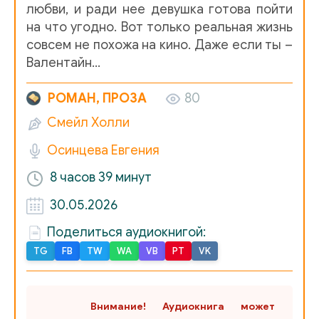
любви, и ради нее девушка готова пойти
на что угодно. Вот только реальная жизнь
12
совсем не похожа на кино. Даже если ты –
13
Валентайн…
14
РОМАН, ПРОЗА
80
15
Смейл Холли
16
Осинцева Евгения
17
8 часов
39 минут
18
30.05.2026
19
Поделиться аудиокнигой:
20
TG
FB
TW
WA
VB
PT
VK
21
22
Внимание! Аудиокнига может