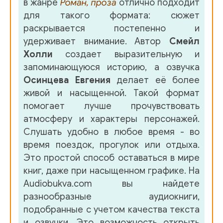
в жанре
Роман, проза
отлично подходит
для такого формата: сюжет
35
раскрывается постепенно и
36
удерживает внимание. Автор
Смейл
Холли
создает выразительную и
37
запоминающуюся историю, а озвучка
38
Осинцева Евгения
делает её более
живой и насыщенной. Такой формат
39
помогает лучше прочувствовать
40
атмосферу и характеры персонажей.
Слушать удобно в любое время - во
41
время поездок, прогулок или отдыха.
42
Это простой способ оставаться в мире
книг, даже при насыщенном графике. На
43
Audiobukva.com вы найдете
44
разнообразные аудиокниги,
подобранные с учетом качества текста
45
и озвучки. Это возможность открыть