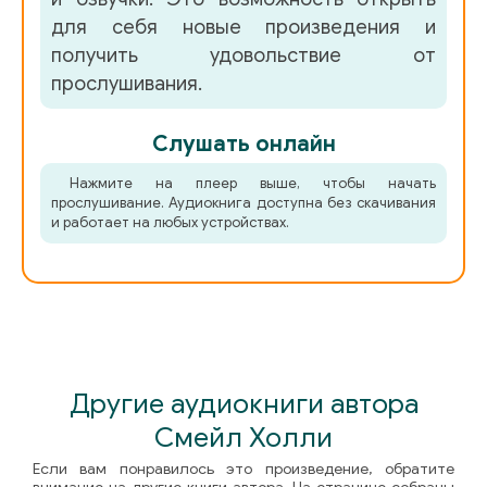
46
для себя новые произведения и
получить удовольствие от
47
прослушивания.
48
Слушать онлайн
49
Нажмите на плеер выше, чтобы начать
50
прослушивание. Аудиокнига доступна без скачивания
и работает на любых устройствах.
51
52
53
54
Другие аудиокниги автора
55
Смейл Холли
56
Если вам понравилось это произведение, обратите
57