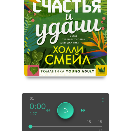
01
0:00
1:27
-15
+15
1.0