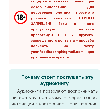
содержать контент только для
23
совершеннолетних. Для
несовершеннолетних просмотр
24
данного контента СТРОГО
25
ЗАПРЕЩЕН! Если в книге
присутствует наличие
26
пропаганды ЛГБТ и другого,
запрещенного контента - просьба
27
написать на почту
28
your.feedback.tpl@gmail.com для
удаления материала.
29
30
Почему стоит послушать эту
31
аудиокнигу
32
Аудиокниги позволяют воспринимать
литературу по-новому - через голос,
33
интонации и настроение. Произведение
34