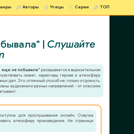
анры
Авторы
Чтецы
Серии
ТОП
обывала" |
Слушайте
m
м еще не побывала"
раскрывается в выразительном
чувствовать сюжет, характеры героев и атмосферу
ных дел. Это отличный способ не только отдохнуть,
раны аудиокниги разных направлений - от классики
атывают.
оступна для прослушивания онлайн. Озвучка
вовать атмосферу произведения. На странице