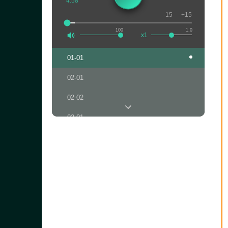
4:58
-15
+15
100
1.0
x1
01-01
02-01
02-02
03-01
04-01
04-02
05-01
05-02
06-01