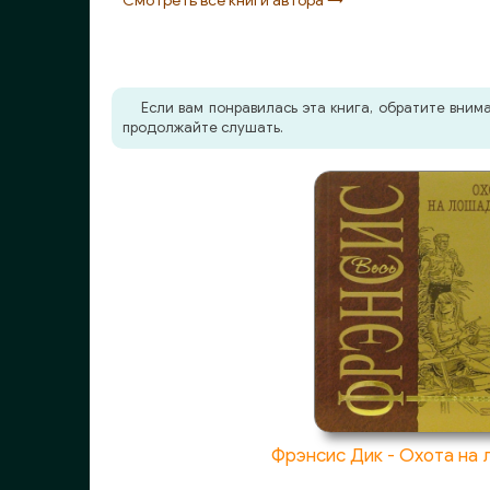
Смотреть все книги автора →
11-02
12-01
Если вам понравилась эта книга, обратите вни
12-02
продолжайте слушать.
12-03
13-01
Фрэнсис Дик - Охота на