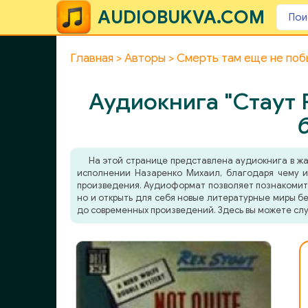
AUDIOBUKVA.COM
Главная
Авторы
Смерть там еще не по
Аудиокнига "Стаут 
На этой странице представлена аудиокнига в ж
исполнении Назаренко Михаил, благодаря чему ис
произведения. Аудиоформат позволяет познакомитьс
но и открыть для себя новые литературные миры бе
до современных произведений. Здесь вы можете слу