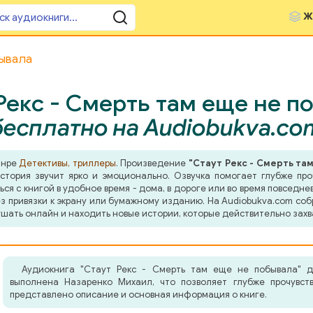
Ж
бывала
Рекс - Смерть там еще не п
бесплатно на Audiobukva.co
анре
Детективы, триллеры
. Произведение
"Стаут Рекс - Смерть та
тория звучит ярко и эмоционально. Озвучка помогает глубже про
я с книгой в удобное время - дома, в дороге или во время повседнев
з привязки к экрану или бумажному изданию. На Audiobukva.com соб
шать онлайн и находить новые истории, которые действительно захв
Аудиокнига "Стаут Рекс - Смерть там еще не побывала" д
выполнена Назаренко Михаил, что позволяет глубже прочувст
представлено описание и основная информация о книге.