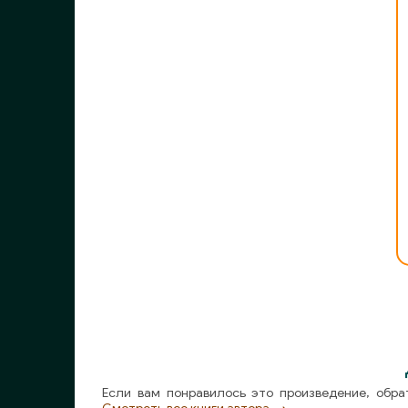
06-02
06-03
07-01
07-02
07-03
08-01
08-02
09-01
09-02
10-01
10-02
Если вам понравилось это произведение, обра
11-01