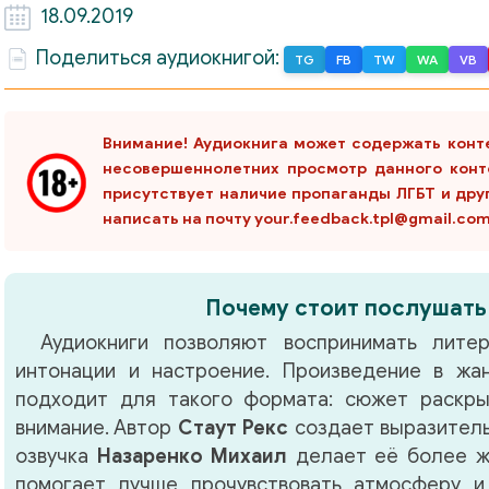
18.09.2019
Поделиться аудиокнигой:
TG
FB
TW
WA
VB
Внимание! Аудиокнига может содержать конт
несовершеннолетних просмотр данного конт
присутствует наличие пропаганды ЛГБТ и дру
написать на почту your.feedback.tpl@gmail.co
Почему стоит послушать
Аудиокниги позволяют воспринимать литер
интонации и настроение. Произведение в ж
подходит для такого формата: сюжет раскры
внимание. Автор
Стаут Рекс
создает выразитель
озвучка
Назаренко Михаил
делает её более ж
помогает лучше прочувствовать атмосферу и