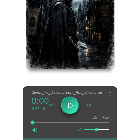
Зверь_из_Изтерфилда_Лев_Степанов
0:00
2:32:48
-15
+15
1.0
x1