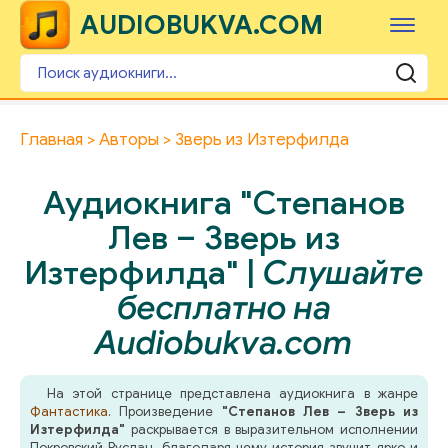
AUDIOBUKVA.COM
Главная
Авторы
Зверь из Изтерфилда
Аудиокнига "Степанов
Лев – Зверь из
Изтерфилда" |
Слушайте
бесплатно на
Audiobukva.com
На этой странице представлена аудиокнига в жанре
Фантастика
. Произведение
"Степанов Лев – Зверь из
Изтерфилда"
раскрывается в выразительном исполнении
Покровский Руслан, благодаря чему история звучит ярко и