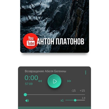
Возвращение Абеля Бегенны
0:00
57:09
-15
+15
1.0
x1