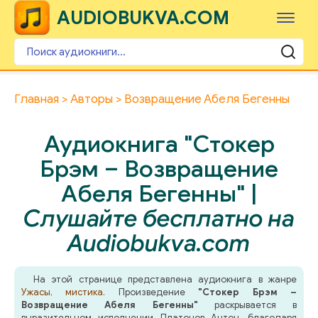
AUDIOBUKVA.COM
Главная
Авторы
Возвращение Абеля Бегенны
Аудиокнига "Стокер
Брэм – Возвращение
Абеля Бегенны" |
Слушайте бесплатно на
Audiobukva.com
На этой странице представлена аудиокнига в жанре
Ужасы, мистика
. Произведение
"Стокер Брэм –
Возвращение Абеля Бегенны"
раскрывается в
выразительном исполнении Платонов Антон, благодаря