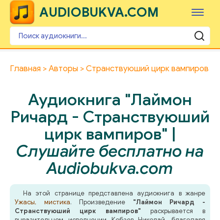
AUDIOBUKVA.COM
Главная
Авторы
Странствуюший цирк вампиров
Аудиокнига "Лаймон
Ричард - Странствуюший
цирк вампиров" |
Слушайте бесплатно на
Audiobukva.com
На этой странице представлена аудиокнига в жанре
Ужасы, мистика
. Произведение
"Лаймон Ричард -
Странствуюший цирк вампиров"
раскрывается в
выразительном исполнении Кобзев Николай, благодаря