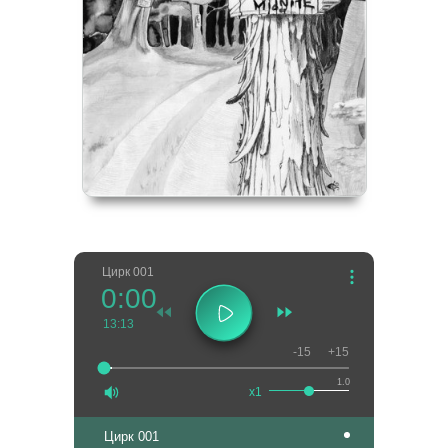
Цирк 001
0:00
13:13
-15
+15
1.0
x1
Цирк 001