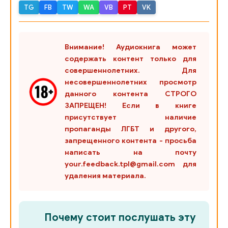
TG
FB
TW
WA
VB
PT
VK
Цирк 025
Цирк 026
Внимание! Аудиокнига может
Цирк 027
содержать контент только для
совершеннолетних. Для
Цирк 028
несовершеннолетних просмотр
данного контента СТРОГО
Цирк 029
ЗАПРЕЩЕН! Если в книге
Цирк 030
присутствует наличие
пропаганды ЛГБТ и другого,
Цирк 031
запрещенного контента - просьба
написать на почту
Цирк 032
your.feedback.tpl@gmail.com для
Цирк 033
удаления материала.
Цирк 034
Цирк 035
Почему стоит послушать эту