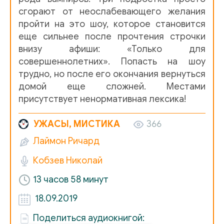
Цирк 013
сгорают от неослабевающего желания
пройти на это шоу, которое становится
Цирк 014
еще сильнее после прочтения строчки
Цирк 015
внизу афиши: «Только для
совершеннолетних». Попасть на шоу
Цирк 016
трудно, но после его окончания вернуться
Цирк 017
домой еще сложней. Местами
присутствует ненормативная лексика!
Цирк 018
Цирк 019
УЖАСЫ, МИСТИКА
366
Лаймон Ричард
Цирк 020
Кобзев Николай
Цирк 021
13 часов 58 минут
Цирк 022
18.09.2019
Цирк 023
Поделиться аудиокнигой:
Цирк 024