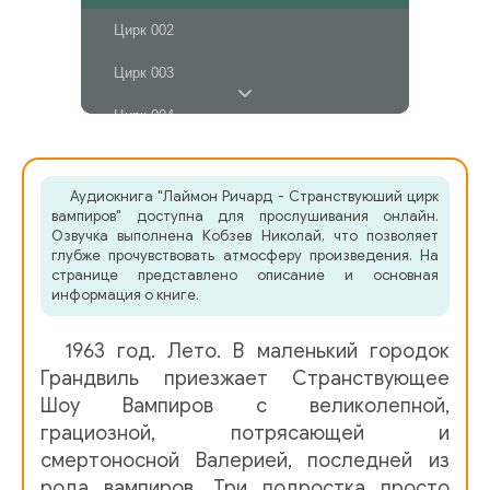
Цирк 002
Цирк 003
Цирк 004
Цирк 005
Аудиокнига "Лаймон Ричард - Странствуюший цирк
Цирк 006
вампиров" доступна для прослушивания онлайн.
Озвучка выполнена Кобзев Николай, что позволяет
Цирк 007
глубже прочувствовать атмосферу произведения. На
странице представлено описание и основная
Цирк 008
информация о книге.
Цирк 009
1963 год. Лето. В маленький городок
Цирк 010
Грандвиль приезжает Странствующее
Шоу Вампиров с великолепной,
Цирк 011
грациозной, потрясающей и
смертоносной Валерией, последней из
Цирк 012
рода вампиров. Три подростка просто