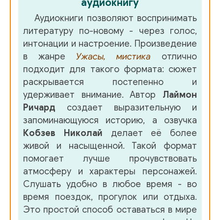
аудиокнигу
Цирк 036
Аудиокниги позволяют воспринимать
Цирк 037
литературу по-новому - через голос,
интонации и настроение. Произведение
Цирк 038
в жанре
Ужасы, мистика
отлично
Цирк 039
подходит для такого формата: сюжет
раскрывается постепенно и
Цирк 040
удерживает внимание. Автор
Лаймон
Ричард
создает выразительную и
запоминающуюся историю, а озвучка
Кобзев Николай
делает её более
живой и насыщенной. Такой формат
помогает лучше прочувствовать
атмосферу и характеры персонажей.
Слушать удобно в любое время - во
время поездок, прогулок или отдыха.
Это простой способ оставаться в мире