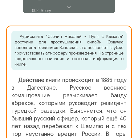
002_Sbory
003_Dela_semeynye
004_Nachalo_puti
Аудиокнига "Свечин Николай - Пуля с Кавказа"
доступна для прослушивания онлайн. Озвучка
005_Temir-Han-Shura
выполнена Герасимов Вячеслав, что позволяет глубже
прочувствовать атмосферу произведения. На странице
представлено описание и основная информация о
006_Daur-Girey
книге.
007_Delo_Lemtyuzhnikova
Действие книги происходит в 1885 году
008_Starye_schYoty
в Дагестане. Русское военное
командование разыскивает банду
009_V_put
абреков, которыми руководит резидент
010_Pervye_priklyucheniya
турецкой разведки. Выясняется, что он
бывший русский офицер, который ещё 40
011_Po_levomu_beregu_Koysu
лет назад перебежал к Шамилю и с тех
012_Rasskaz_Daur-Gireya
пор неустанно вредит России. В горы