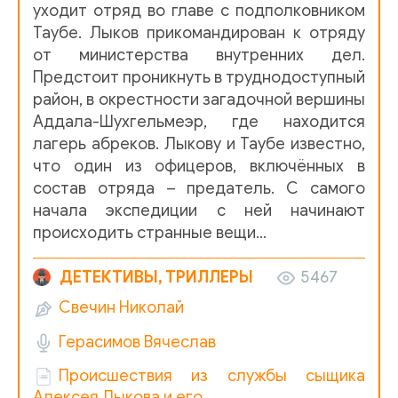
уходит отряд во главе с подполковником
013_Pulya
Таубе. Лыков прикомандирован к отряду
014_Na_pravom_beregu_Koysu
от министерства внутренних дел.
Предстоит проникнуть в труднодоступный
015_V_kreposti_Gunib
район, в окрестности загадочной вершины
016_Engalychev_prizyvaet_Blagovo
Аддала-Шухгельмеэр, где находится
лагерь абреков. Лыкову и Таубе известно,
017_Razgrom_v_stolitse
что один из офицеров, включённых в
состав отряда – предатель. С самого
018_Pokushenie
начала экспедиции с ней начинают
происходить странные вещи…
019_Vverh_po_reke
020_Lovushka_dlya_Taube
ДЕТЕКТИВЫ, ТРИЛЛЕРЫ
5467
021_Bogosskiy_hrebet
Свечин Николай
022_Na_perevale
Герасимов Вячеслав
023_Na_volshebnoy_gore
Происшествия из службы сыщика
Алексея Лыкова и его