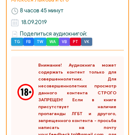
024_Posledniy_boy
8 часов 45 минут
025_Vozvraschenie
18.09.2019
Поделиться аудиокнигой:
TG
FB
TW
WA
VB
PT
VK
Внимание! Аудиокнига может
содержать контент только для
совершеннолетних. Для
несовершеннолетних просмотр
данного контента СТРОГО
ЗАПРЕЩЕН! Если в книге
присутствует наличие
пропаганды ЛГБТ и другого,
запрещенного контента - просьба
написать на почту
your.feedback.tpl@gmail.com для