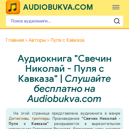
AUDIOBUKVA.COM
Главная
Авторы
Пуля с Кавказа
Аудиокнига "Свечин
Николай - Пуля с
Кавказа" |
Слушайте
бесплатно на
Audiobukva.com
На этой странице представлена аудиокнига в жанре
Детективы, триллеры
. Произведение
"Свечин Николай -
Пуля с Кавказа"
раскрывается в выразительном
исполнении Герасимов Вячеслав, благодаря чему история