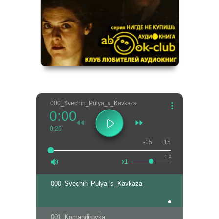
000_Svechin_Pulya_s_Kavkaza
0:00
0:26
-15
+15
1.0
x1
000_Svechin_Pulya_s_Kavkaza
001_Komandirovka