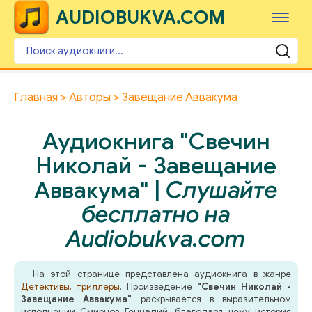
AUDIOBUKVA.COM
Главная
Авторы
Завещание Аввакума
Аудиокнига "Свечин
Николай - Завещание
Аввакума" |
Слушайте
бесплатно на
Audiobukva.com
На этой странице представлена аудиокнига в жанре
Детективы, триллеры
. Произведение
"Свечин Николай -
Завещание Аввакума"
раскрывается в выразительном
исполнении Смирнов Геннадий, благодаря чему история