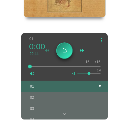
01
0:00
22:44
-15
+15
1.0
x1
01
02
03
04