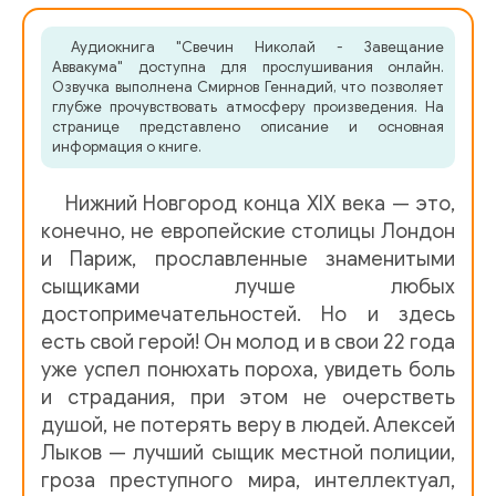
05
Аудиокнига "Свечин Николай - Завещание
06
Аввакума" доступна для прослушивания онлайн.
Озвучка выполнена Смирнов Геннадий, что позволяет
07
глубже прочувствовать атмосферу произведения. На
странице представлено описание и основная
08
информация о книге.
09
Нижний Новгород конца XIX века — это,
10
конечно, не европейские столицы Лондон
и Париж, прославленные знаменитыми
11
сыщиками лучше любых
достопримечательностей. Но и здесь
12
есть свой герой! Он молод и в свои 22 года
13
уже успел понюхать пороха, увидеть боль
и страдания, при этом не очерстветь
14
душой, не потерять веру в людей. Алексей
15
Лыков — лучший сыщик местной полиции,
гроза преступного мира, интеллектуал,
16