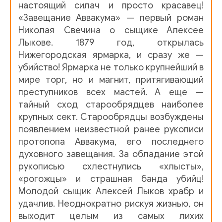
настоящий силач и просто красавец!
17
«Завещание Аввакума» — первый роман
Николая Свечина о сыщике Алексее
Лыкове. 1879 год, открылась
Нижегородская ярмарка, и сразу же —
убийство! Ярмарка не только крупнейший в
мире торг, но и магнит, притягивающий
преступников всех мастей. А еще —
тайный сход старообрядцев наиболее
крупных сект. Старообрядцы возбуждены
появлением неизвестной ранее рукописи
протопопа Аввакума, его последнего
духовного завещания. За обладание этой
рукописью схлестнулись «хлысты»,
«рогожцы» и страшная банда убийц!
Молодой сыщик Aлексей Лыков храбр и
удачлив. Неоднократно рискуя жизнью, он
выходит целым из самых лихих