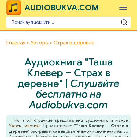
AUDIOBUKVA.COM
Главная
Авторы
Страх в деревне
Аудиокнига "Таша
Клевер – Страх в
деревне" |
Слушайте
бесплатно на
Audiobukva.com
На этой странице представлена аудиокнига в жанре
Ужасы, мистика
. Произведение
"Таша Клевер – Страх в
деревне"
раскрывается в выразительном исполнении Авгур
Александр, благодаря чему история звучит ярко и