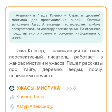
Таша Клевер - Кузьма
Аудиокнига "Таша Клевер – Страх в деревне"
Таша Клевер - Отродье
доступна для прослушивания онлайн. Озвучка
выполнена Авгур Александр, что позволяет глубже
Таша Клевер - Свиная голова
прочувствовать атмосферу произведения. На странице
представлено описание и основная информация о
Таша Клевер - Страх в деревне
книге.
Таша Клевер - ТАЙГА
Таша Клевер, – начинающий но очень
перспективный писатель, работает в
жанрах мистики и ужасов. Пишет рассказы
про тайгу, деревню, ведьм, порчу,
славянскую нечисть.
УЖАСЫ, МИСТИКА
81
Клевер Таша
Авгур Александр