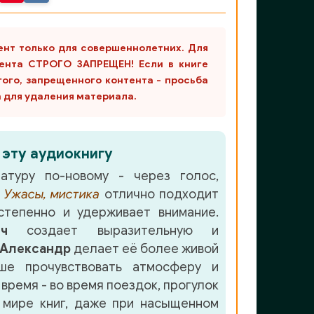
ент только для совершеннолетних. Для
ента СТРОГО ЗАПРЕЩЕН! Если в книге
гого, запрещенного контента - просьба
m для удаления материала.
 эту аудиокнигу
атуру по-новому - через голос,
е
Ужасы, мистика
отлично подходит
степенно и удерживает внимание.
ч
создает выразительную и
 Александр
делает её более живой
ше прочувствовать атмосферу и
время - во время поездок, прогулок
 мире книг, даже при насыщенном