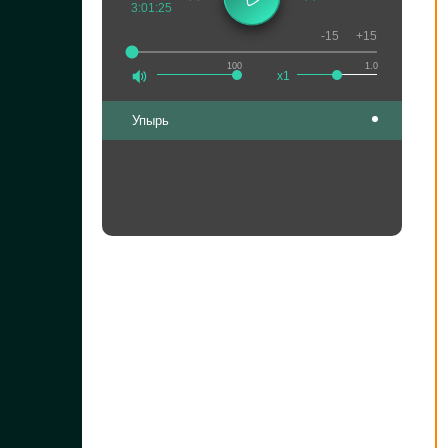
3:01:25
-15
+15
100
1.0
x1
Упырь