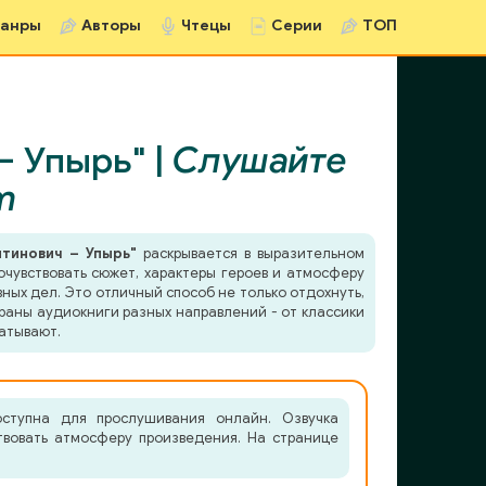
анры
Авторы
Чтецы
Серии
ТОП
– Упырь" |
Слушайте
m
тинович – Упырь"
раскрывается в выразительном
очувствовать сюжет, характеры героев и атмосферу
ных дел. Это отличный способ не только отдохнуть,
раны аудиокниги разных направлений - от классики
атывают.
оступна для прослушивания онлайн. Озвучка
твовать атмосферу произведения. На странице