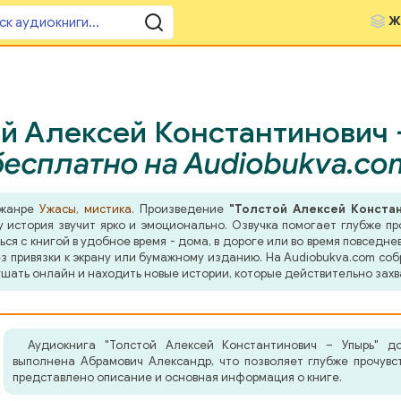
Ж
й Алексей Константинович 
бесплатно на Audiobukva.co
 жанре
Ужасы, мистика
. Произведение
"Толстой Алексей Констан
история звучит ярко и эмоционально. Озвучка помогает глубже пр
я с книгой в удобное время - дома, в дороге или во время повседнев
з привязки к экрану или бумажному изданию. На Audiobukva.com соб
шать онлайн и находить новые истории, которые действительно захв
Аудиокнига "Толстой Алексей Константинович – Упырь" д
выполнена Абрамович Александр, что позволяет глубже прочувс
представлено описание и основная информация о книге.