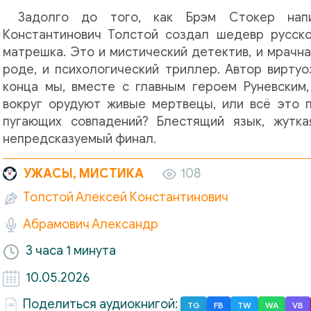
Задолго до того, как Брэм Стокер напи
Константинович Толстой создал шедевр русско
матрешка. Это и мистический детектив, и мрачн
роде, и психологический триллер. Автор виртуо
конца мы, вместе с главным героем Руневским
вокруг орудуют живые мертвецы, или всё это 
пугающих совпадений? Блестящий язык, жутк
непредсказуемый финал.
УЖАСЫ, МИСТИКА
108
Толстой Алексей Константинович
Абрамович Александр
3 часа
1 минута
10.05.2026
Поделиться аудиокнигой:
TG
FB
TW
WA
VB