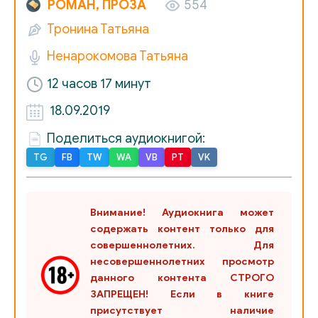
РОМАН, ПРОЗА
554
019_Dvorets_dlya_seroglazogo_printsa
Тронина Татьяна
020_Dvorets_dlya_seroglazogo_printsa
Ненарокомова Татьяна
12 часов 17 минут
021_Dvorets_dlya_seroglazogo_printsa
18.09.2019
022_Dvorets_dlya_seroglazogo_printsa
Поделиться аудиокнигой:
023_Dvorets_dlya_seroglazogo_printsa
TG
FB
TW
WA
VB
PT
VK
024_Dvorets_dlya_seroglazogo_printsa
Внимание! Аудиокнига может
025_Dvorets_dlya_seroglazogo_printsa
содержать контент только для
совершеннолетних. Для
026_Dvorets_dlya_seroglazogo_printsa
несовершеннолетних просмотр
данного контента СТРОГО
ЗАПРЕЩЕН! Если в книге
027_Dvorets_dlya_seroglazogo_printsa
присутствует наличие