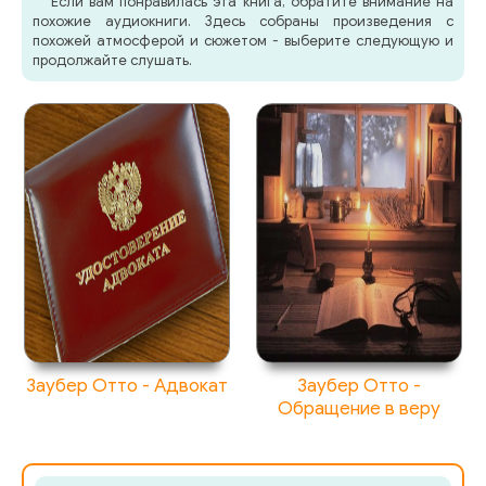
Если вам понравилась эта книга, обратите внимание на
похожие аудиокниги. Здесь собраны произведения с
похожей атмосферой и сюжетом - выберите следующую и
056_Dvorets_dlya_seroglazogo_printsa
продолжайте слушать.
057_Dvorets_dlya_seroglazogo_printsa
058_Dvorets_dlya_seroglazogo_printsa
059_Dvorets_dlya_seroglazogo_printsa
060_Dvorets_dlya_seroglazogo_printsa
061_Dvorets_dlya_seroglazogo_printsa
062_Dvorets_dlya_seroglazogo_printsa
Заубер Отто - Адвокат
Заубер Отто -
Обращение в веру
063_Dvorets_dlya_seroglazogo_printsa
064_Dvorets_dlya_seroglazogo_printsa