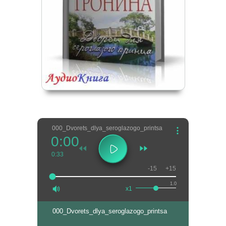
000_Dvorets_dlya_seroglazogo_printsa
0:00
0:33
-15
+15
1.0
x1
000_Dvorets_dlya_seroglazogo_printsa