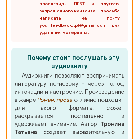
пропаганды ЛГБТ и другого,
028_Dvorets_dlya_seroglazogo_printsa
запрещенного контента - просьба
написать на почту
029_Dvorets_dlya_seroglazogo_printsa
your.feedback.tpl@gmail.com для
удаления материала.
030_Dvorets_dlya_seroglazogo_printsa
031_Dvorets_dlya_seroglazogo_printsa
Почему стоит послушать эту
аудиокнигу
032_Dvorets_dlya_seroglazogo_printsa
Аудиокниги позволяют воспринимать
033_Dvorets_dlya_seroglazogo_printsa
литературу по-новому - через голос,
интонации и настроение. Произведение
034_Dvorets_dlya_seroglazogo_printsa
в жанре
Роман, проза
отлично подходит
для такого формата: сюжет
035_Dvorets_dlya_seroglazogo_printsa
раскрывается постепенно и
удерживает внимание. Автор
Тронина
036_Dvorets_dlya_seroglazogo_printsa
Татьяна
создает выразительную и