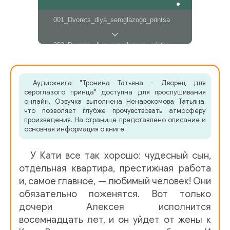
001_Dvorets_dlya_seroglazogo_printsa
002_Dvorets_dlya_seroglazogo_printsa
003_Dvorets_dlya_seroglazogo_printsa
Аудиокнига "Тронина Татьяна - Дворец для
сероглазого принца" доступна для прослушивания
004_Dvorets_dlya_seroglazogo_printsa
онлайн. Озвучка выполнена Ненарокомова Татьяна,
что позволяет глубже прочувствовать атмосферу
произведения. На странице представлено описание и
005_Dvorets_dlya_seroglazogo_printsa
основная информация о книге.
006_Dvorets_dlya_seroglazogo_printsa
У Кати все так хорошо: чудесный сын,
отдельная квартира, престижная работа
007_Dvorets_dlya_seroglazogo_printsa
и, самое главное, — любимый человек! Они
обязательно поженятся. Вот только
008_Dvorets_dlya_seroglazogo_printsa
дочери Алексея исполнится
восемнадцать лет, и он уйдет от жены к
009_Dvorets_dlya_seroglazogo_printsa