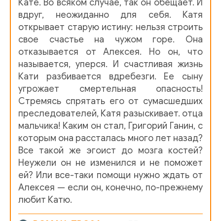
Кате. Во всяком случае, так он обещает. И
вдруг, неожиданно для себя. Катя
010_Dvorets_dlya_seroglazogo_printsa
открывает старую истину: нельзя строить
свое счастье на чужом горе. Она
011_Dvorets_dlya_seroglazogo_printsa
отказывается от Алексея. Но он, что
называется, уперся. И счастливая жизнь
012_Dvorets_dlya_seroglazogo_printsa
Кати разбивается вдребезги. Ее сыну
угрожает смертельная опасность!
013_Dvorets_dlya_seroglazogo_printsa
Стремясь спрятать его от сумасшедших
преследователей, Катя разыскивает. отца
014_Dvorets_dlya_seroglazogo_printsa
мальчика! Каким он стал, Григорий Ганин, с
которым она рассталась много лет назад?
015_Dvorets_dlya_seroglazogo_printsa
Все такой же эгоист до мозга костей?
016_Dvorets_dlya_seroglazogo_printsa
Неужели он не изменился и не поможет
ей? Или все-таки помощи нужно ждать от
017_Dvorets_dlya_seroglazogo_printsa
Алексея — если он, конечно, по-прежнему
любит Катю.
018_Dvorets_dlya_seroglazogo_printsa