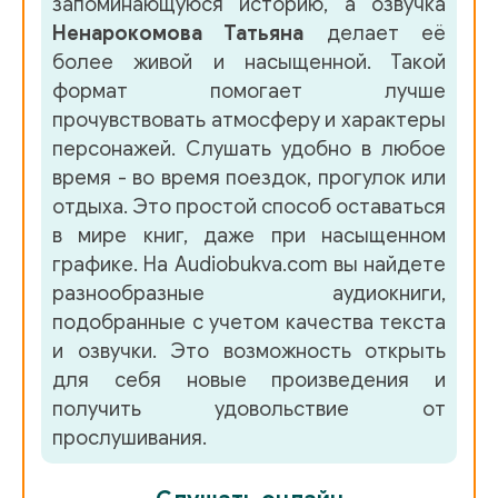
запоминающуюся историю, а озвучка
037_Dvorets_dlya_seroglazogo_printsa
Ненарокомова Татьяна
делает её
более живой и насыщенной. Такой
038_Dvorets_dlya_seroglazogo_printsa
формат помогает лучше
прочувствовать атмосферу и характеры
039_Dvorets_dlya_seroglazogo_printsa
персонажей. Слушать удобно в любое
время - во время поездок, прогулок или
040_Dvorets_dlya_seroglazogo_printsa
отдыха. Это простой способ оставаться
041_Dvorets_dlya_seroglazogo_printsa
в мире книг, даже при насыщенном
графике. На Audiobukva.com вы найдете
042_Dvorets_dlya_seroglazogo_printsa
разнообразные аудиокниги,
подобранные с учетом качества текста
043_Dvorets_dlya_seroglazogo_printsa
и озвучки. Это возможность открыть
для себя новые произведения и
044_Dvorets_dlya_seroglazogo_printsa
получить удовольствие от
прослушивания.
045_Dvorets_dlya_seroglazogo_printsa