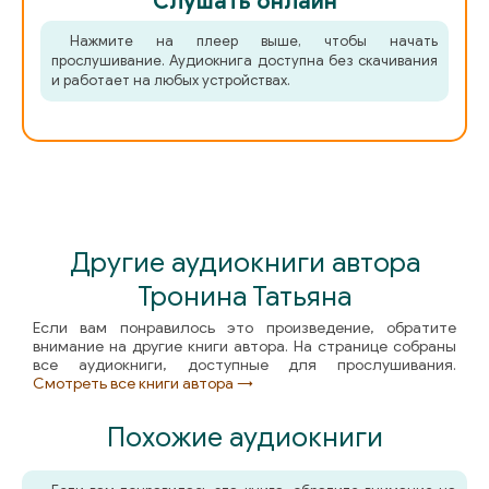
Слушать онлайн
046_Dvorets_dlya_seroglazogo_printsa
Нажмите на плеер выше, чтобы начать
047_Dvorets_dlya_seroglazogo_printsa
прослушивание. Аудиокнига доступна без скачивания
и работает на любых устройствах.
048_Dvorets_dlya_seroglazogo_printsa
049_Dvorets_dlya_seroglazogo_printsa
050_Dvorets_dlya_seroglazogo_printsa
Другие аудиокниги автора
051_Dvorets_dlya_seroglazogo_printsa
Тронина Татьяна
052_Dvorets_dlya_seroglazogo_printsa
Если вам понравилось это произведение, обратите
внимание на другие книги автора. На странице собраны
все аудиокниги, доступные для прослушивания.
053_Dvorets_dlya_seroglazogo_printsa
Смотреть все книги автора →
Похожие аудиокниги
054_Dvorets_dlya_seroglazogo_printsa
055_Dvorets_dlya_seroglazogo_printsa