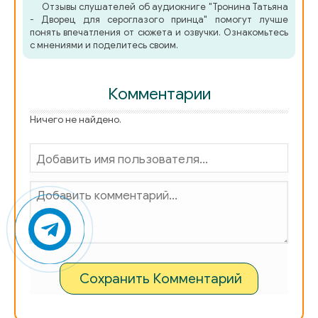
Отзывы слушателей об аудиокниге "Тронина Татьяна
- Дворец для сероглазого принца" помогут лучше
065_Dvorets_dlya_seroglazogo_printsa
понять впечатления от сюжета и озвучки. Ознакомьтесь
с мнениями и поделитесь своим.
066_Dvorets_dlya_seroglazogo_printsa
Комментарии
067_Dvorets_dlya_seroglazogo_printsa
Ничего не найдено.
068_Dvorets_dlya_seroglazogo_printsa
069_Dvorets_dlya_seroglazogo_printsa
070_Dvorets_dlya_seroglazogo_printsa
071_Dvorets_dlya_seroglazogo_printsa
072_Dvorets_dlya_seroglazogo_printsa
Сохранить Комментарий
073_Dvorets_dlya_seroglazogo_printsa