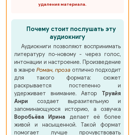
удаления материала.
1_3_11
1_4_00
Почему стоит послушать эту
1_4_01
аудиокнигу
1_4_02
Аудиокниги позволяют воспринимать
литературу по-новому - через голос,
1_4_03
интонации и настроение. Произведение
1_4_04
в жанре
Роман, проза
отлично подходит
для такого формата: сюжет
1_4_05
раскрывается постепенно и
1_4_06
удерживает внимание. Автор
Труайя
Анри
создает выразительную и
1_4_07
запоминающуюся историю, а озвучка
1_4_08
Воробьёва Ирина
делает её более
живой и насыщенной. Такой формат
1_4_09
помогает лучше прочувствовать