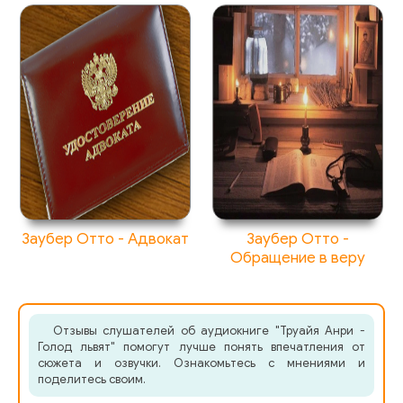
2_2_09
2_2_10
2_2_11
2_3_00
2_3_01
2_3_02
2_3_03
Заубер Отто - Адвокат
Заубер Отто -
Обращение в веру
2_3_04
2_3_05
2_3_06
Отзывы слушателей об аудиокниге "Труайя Анри -
Голод львят" помогут лучше понять впечатления от
сюжета и озвучки. Ознакомьтесь с мнениями и
2_3_07
поделитесь своим.
2_3_08