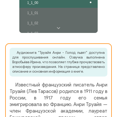
1_1_00
1_1_01
1_1_02
1_1_03
1_1_04
Аудиокнига "Труайя Анри - Голод львят" доступна
1_1_05
для прослушивания онлайн. Озвучка выполнена
Воробьёва Ирина, что позволяет глубже прочувствовать
1_1_06
атмосферу произведения. На странице представлено
описание и основная информация о книге.
1_1_07
Известный французский писатель Анри
1_1_08
Труайя (Лев Тарасов) родился в 1911 году в
1_1_09
России, в 1917 году его семья
эмигрировала во Францию. Анри Труайя —
1_1_10
член Французской академии, лауреат
1_1_11