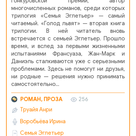
Гонкуровской премии, автор
многочисленных романов, среди которых
1_2_00
трилогия «Семья Эглетьер» — самый
1_2_01
читаемый. «Голод львят» — вторая книга
трилогии. В ней читатель вновь
1_2_02
встречается с семьей Эглетьер. Прошло
1_2_03
время, и вслед за первыми жизненными
испытаниями Франсуаза, Жан-Марк и
1_2_04
Даниэль сталкиваются уже с серьезными
проблемами. Здесь не помогут ни друзья,
1_2_05
ни родные — решения нужно принимать
1_2_06
самостоятельно…
1_2_07
РОМАН, ПРОЗА
256
1_2_08
Труайя Анри
1_2_09
Воробьёва Ирина
1_2_10
Семья Эглетьер