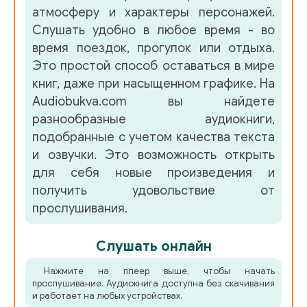
1_4_10
атмосферу и характеры персонажей.
Слушать удобно в любое время - во
1_4_11
время поездок, прогулок или отдыха.
2_1_00
Это простой способ оставаться в мире
книг, даже при насыщенном графике. На
2_1_01
Audiobukva.com вы найдете
2_1_02
разнообразные аудиокниги,
подобранные с учетом качества текста
2_1_03
и озвучки. Это возможность открыть
2_1_04
для себя новые произведения и
получить удовольствие от
2_1_05
прослушивания.
2_1_06
Слушать онлайн
2_1_07
Нажмите на плеер выше, чтобы начать
2_1_08
прослушивание. Аудиокнига доступна без скачивания
и работает на любых устройствах.
2_1_09