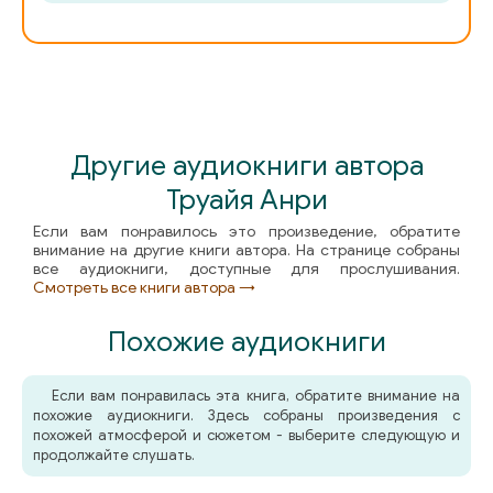
2_1_10
2_1_11
2_2_00
Другие аудиокниги автора
2_2_01
Труайя Анри
2_2_02
Если вам понравилось это произведение, обратите
внимание на другие книги автора. На странице собраны
2_2_03
все аудиокниги, доступные для прослушивания.
Смотреть все книги автора →
2_2_04
Похожие аудиокниги
2_2_05
2_2_06
Если вам понравилась эта книга, обратите внимание на
похожие аудиокниги. Здесь собраны произведения с
2_2_07
похожей атмосферой и сюжетом - выберите следующую и
продолжайте слушать.
2_2_08