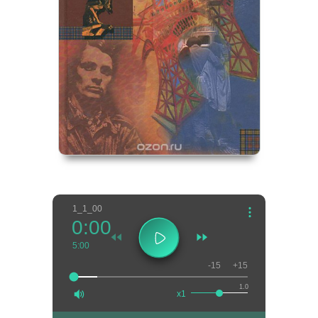
1_1_00
0:00
5:00
-15
+15
1.0
x1