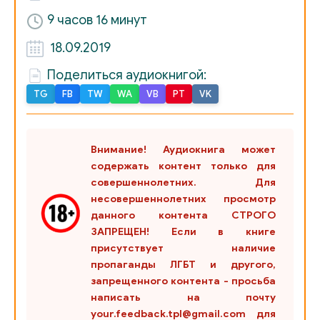
1_2_11
9 часов 16 минут
1_3_00
18.09.2019
1_3_01
Поделиться аудиокнигой:
1_3_02
TG
FB
TW
WA
VB
PT
VK
1_3_03
1_3_04
Внимание! Аудиокнига может
содержать контент только для
1_3_05
совершеннолетних. Для
несовершеннолетних просмотр
1_3_06
данного контента СТРОГО
1_3_07
ЗАПРЕЩЕН! Если в книге
присутствует наличие
1_3_08
пропаганды ЛГБТ и другого,
запрещенного контента - просьба
1_3_09
написать на почту
your.feedback.tpl@gmail.com для
1_3_10