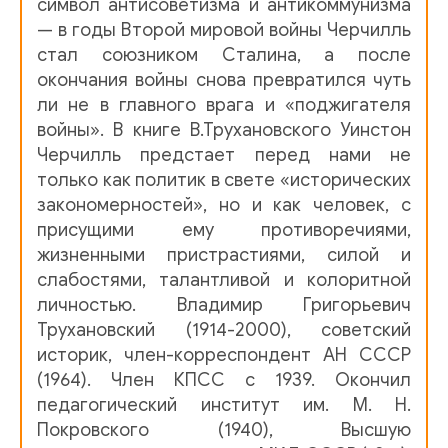
символ антисоветизма и антикоммунизма
01-09 - Уинстон Черчилль - Глава 01. Малообещающее 
— в годы Второй мировой войны Черчилль
стал союзником Сталина, а после
01-10 - Уинстон Черчилль - Глава 01. Малообещающее 
окончания войны снова превратился чуть
ли не в главного врага и «поджигателя
01-11 - Уинстон Черчилль - Глава 01. Малообещающее 
войны». В книге В.Трухановского Уинстон
Черчилль предстает перед нами не
01-12 - Уинстон Черчилль - Глава 01. Малообещающее 
только как политик в свете «исторических
закономерностей», но и как человек, с
01-13 - Уинстон Черчилль - Глава 01. Малообещающее 
присущими ему противоречиями,
жизненными пристрастиями, силой и
01-14 - Уинстон Черчилль - Глава 01. Малообещающее 
слабостями, талантливой и колоритной
личностью. Владимир Григорьевич
01-15 - Уинстон Черчилль - Глава 01. Малообещающее 
Трухановский (1914-2000), советский
историк, член-корреспондент АН СССР
01-16 - Уинстон Черчилль - Глава 01. Малообещающее 
(1964). Член КПСС с 1939. Окончил
01-17 - Уинстон Черчилль - Глава 01. Малообещающее 
педагогический институт им. М. Н.
Покровского (1940), Высшую