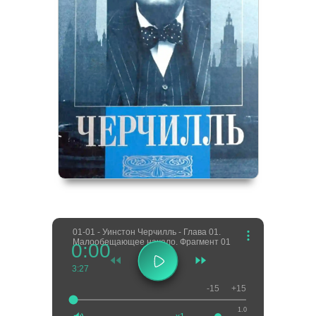
01-01 - Уинстон Черчилль - Глава 01.
Малообещающее начало. Фрагмент 01
0:00
3:27
-15
+15
1.0