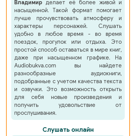
Владимир
делает её более живой и
02-18 - Уинстон Черчилль - Глава 02. Серебряная ложка
насыщенной. Такой формат помогает
лучше прочувствовать атмосферу и
02-19 - Уинстон Черчилль - Глава 02. Серебряная ложка
характеры персонажей. Слушать
удобно в любое время - во время
02-20 - Уинстон Черчилль - Глава 02. Серебряная ложка
поездок, прогулок или отдыха. Это
простой способ оставаться в мире книг,
02-21 - Уинстон Черчилль - Глава 02. Серебряная ложка
даже при насыщенном графике. На
Audiobukva.com вы найдете
02-22 - Уинстон Черчилль - Глава 02. Серебряная ложка
разнообразные аудиокниги,
подобранные с учетом качества текста
02-23 - Уинстон Черчилль - Глава 02. Серебряная ложка
и озвучки. Это возможность открыть
для себя новые произведения и
02-24 - Уинстон Черчилль - Глава 02. Серебряная ложка
получить удовольствие от
прослушивания.
03-01 - Уинстон Черчилль - Глава 03. Первый успех до
03-02 - Уинстон Черчилль - Глава 03. Первый успех до
Слушать онлайн