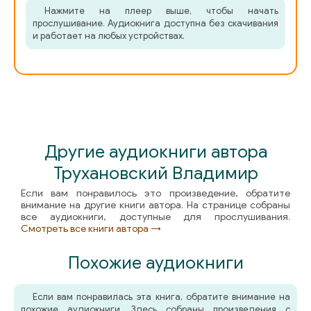
Нажмите на плеер выше, чтобы начать
03-03 - Уинстон Черчилль - Глава 03. Первый успех до
прослушивание. Аудиокнига доступна без скачивания
и работает на любых устройствах.
03-04 - Уинстон Черчилль - Глава 03. Первый успех до
03-05 - Уинстон Черчилль - Глава 03. Первый успех до
03-06 - Уинстон Черчилль - Глава 03. Первый успех до
Другие аудиокниги автора
03-07 - Уинстон Черчилль - Глава 03. Первый успех до
Трухановский Владимир
03-08 - Уинстон Черчилль - Глава 03. Первый успех до
Если вам понравилось это произведение, обратите
внимание на другие книги автора. На странице собраны
все аудиокниги, доступные для прослушивания.
03-09 - Уинстон Черчилль - Глава 03. Первый успех до
Смотреть все книги автора →
03-10 - Уинстон Черчилль - Глава 03. Первый успех до
Похожие аудиокниги
03-11 - Уинстон Черчилль - Глава 03. Первый успех доб
Если вам понравилась эта книга, обратите внимание на
похожие аудиокниги. Здесь собраны произведения с