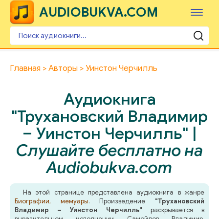
AUDIOBUKVA.COM
Главная
Авторы
Уинстон Черчилль
Аудиокнига
"Трухановский Владимир
– Уинстон Черчилль" |
Слушайте бесплатно на
Audiobukva.com
На этой странице представлена аудиокнига в жанре
Биографии, мемуары
. Произведение
"Трухановский
Владимир – Уинстон Черчилль"
раскрывается в
выразительном исполнении Самойлов Владимир,