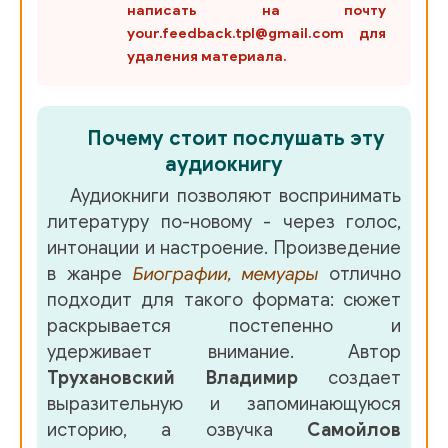
написать на почту
your.feedback.tpl@gmail.com для
02-09 - Уинстон Черчилль - Глава 02. Серебряная ложка
удаления материала.
02-10 - Уинстон Черчилль - Глава 02. Серебряная ложка
Почему стоит послушать эту
02-11 - Уинстон Черчилль - Глава 02. Серебряная ложка
аудиокнигу
02-12 - Уинстон Черчилль - Глава 02. Серебряная ложка
Аудиокниги позволяют воспринимать
литературу по-новому - через голос,
02-13 - Уинстон Черчилль - Глава 02. Серебряная ложка
интонации и настроение. Произведение
в жанре
Биографии, мемуары
отлично
02-14 - Уинстон Черчилль - Глава 02. Серебряная ложка
подходит для такого формата: сюжет
раскрывается постепенно и
02-15 - Уинстон Черчилль - Глава 02. Серебряная ложка
удерживает внимание. Автор
Трухановский Владимир
создает
02-16 - Уинстон Черчилль - Глава 02. Серебряная ложка
выразительную и запоминающуюся
историю, а озвучка
Самойлов
02-17 - Уинстон Черчилль - Глава 02. Серебряная ложка