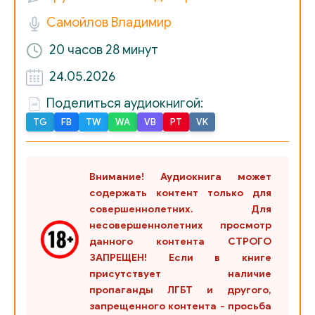
Самойлов Владимир
01-28 - Уинстон Черчилль - Глава 01. Малообещающее 
20 часов
28 минут
02-01 - Уинстон Черчилль - Глава 02. Серебряная ложка
24.05.2026
02-02 - Уинстон Черчилль - Глава 02. Серебряная ложка
Поделиться аудиокнигой:
TG
FB
TW
WA
VB
PT
VK
02-03 - Уинстон Черчилль - Глава 02. Серебряная ложка
02-04 - Уинстон Черчилль - Глава 02. Серебряная ложка
Внимание! Аудиокнига может
содержать контент только для
02-05 - Уинстон Черчилль - Глава 02. Серебряная ложка
совершеннолетних. Для
несовершеннолетних просмотр
02-06 - Уинстон Черчилль - Глава 02. Серебряная ложка
данного контента СТРОГО
ЗАПРЕЩЕН! Если в книге
02-07 - Уинстон Черчилль - Глава 02. Серебряная ложка
присутствует наличие
пропаганды ЛГБТ и другого,
запрещенного контента - просьба
02-08 - Уинстон Черчилль - Глава 02. Серебряная ложка