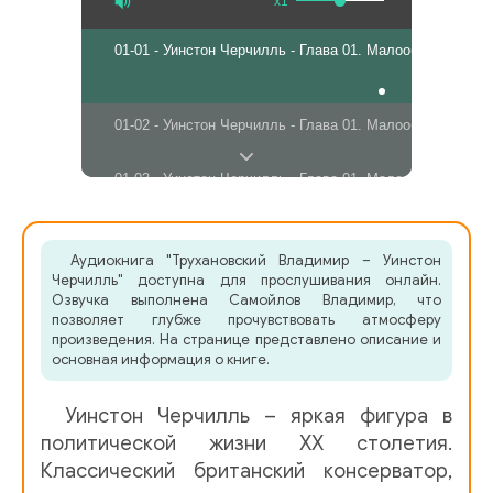
x1
01-01 - Уинстон Черчилль - Глава 01. Малообещающее 
01-02 - Уинстон Черчилль - Глава 01. Малообещающее 
01-03 - Уинстон Черчилль - Глава 01. Малообещающее 
01-04 - Уинстон Черчилль - Глава 01. Малообещающее 
Аудиокнига "Трухановский Владимир – Уинстон
Черчилль" доступна для прослушивания онлайн.
01-05 - Уинстон Черчилль - Глава 01. Малообещающее 
Озвучка выполнена Самойлов Владимир, что
позволяет глубже прочувствовать атмосферу
произведения. На странице представлено описание и
01-06 - Уинстон Черчилль - Глава 01. Малообещающее 
основная информация о книге.
01-07 - Уинстон Черчилль - Глава 01. Малообещающее 
Уинстон Черчилль – яркая фигура в
политической жизни XX столетия.
01-08 - Уинстон Черчилль - Глава 01. Малообещающее 
Классический британский консерватор,