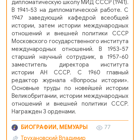
01-18 - Уинстон Черчилль - Глава 01. Малообещающее 
дипломатическую школу МИД СССР (1941).
В 1941-53 на дипломатической работе. С
01-19 - Уинстон Черчилль - Глава 01. Малообещающее 
1947 заведующий кафедрой всеобщей
истории, затем истории международных
01-20 - Уинстон Черчилль - Глава 01. Малообещающее 
отношений и внешней политики СССР
Московского государственного института
01-21 - Уинстон Черчилль - Глава 01. Малообещающее 
международных отношений. В 1953-57
старший научный сотрудник, в 1957-60
01-22 - Уинстон Черчилль - Глава 01. Малообещающее 
заместитель директора института
истории АН СССР. С 1960 главный
01-23 - Уинстон Черчилль - Глава 01. Малообещающее 
редактор журнала «Вопросы истории».
Основные труды по новейшей истории
01-24 - Уинстон Черчилль - Глава 01. Малообещающее 
Великобритании, истории международных
отношений и внешней политики СССР.
01-25 - Уинстон Черчилль - Глава 01. Малообещающее 
Награжден 3 орденами.
01-26 - Уинстон Черчилль - Глава 01. Малообещающее 
БИОГРАФИИ, МЕМУАРЫ
77
Трухановский Владимир
01-27 - Уинстон Черчилль - Глава 01. Малообещающее 