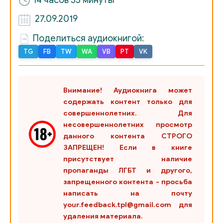
14 часов 33 минуты
26
27.09.2019
27
Поделиться аудиокнигой:
28
TG
FB
TW
WA
VB
PT
VK
29
30
Внимание! Аудиокнига может
содержать контент только для
31
совершеннолетних. Для
32
несовершеннолетних просмотр
данного контента СТРОГО
33
ЗАПРЕЩЕН! Если в книге
присутствует наличие
34
пропаганды ЛГБТ и другого,
35
запрещенного контента - просьба
написать на почту
36
your.feedback.tpl@gmail.com для
удаления материала.
37