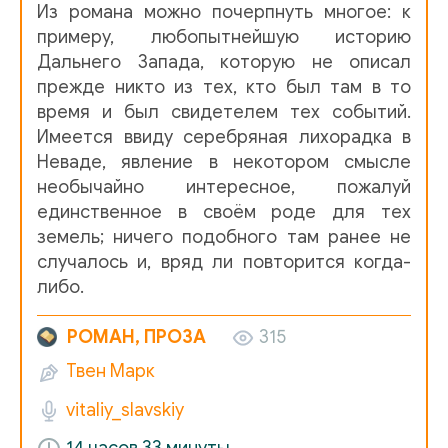
Из романа можно почерпнуть многое: к
14
примеру, любопытнейшую историю
Дальнего Запада, которую не описал
15
прежде никто из тех, кто был там в то
17
время и был свидетелем тех событий.
Имеется ввиду серебряная лихорадка в
18
Неваде, явление в некотором смысле
необычайно интересное, пожалуй
19
единственное в своём роде для тех
20
земель; ничего подобного там ранее не
случалось и, вряд ли повторится когда-
21
либо.
22
РОМАН, ПРОЗА
315
23
Твен Марк
24
vitaliy_slavskiy
25