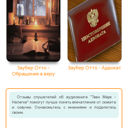
31
32
33
34
35
36
Заубер Отто -
Заубер Отто - Адвокат
37
Обращение в веру
38
39
Отзывы слушателей об аудиокниге "Твен Марк -
Налегке" помогут лучше понять впечатления от сюжета
40
и озвучки. Ознакомьтесь с мнениями и поделитесь
своим.