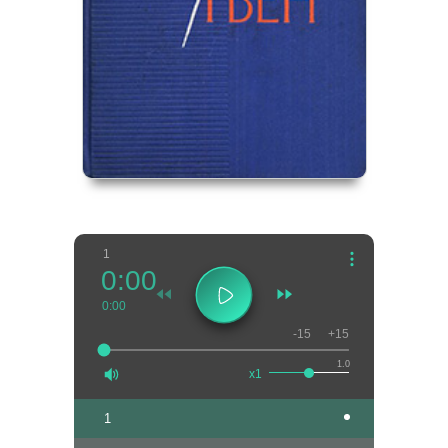
1
0:00
0:00
-15
+15
1.0
x1
1