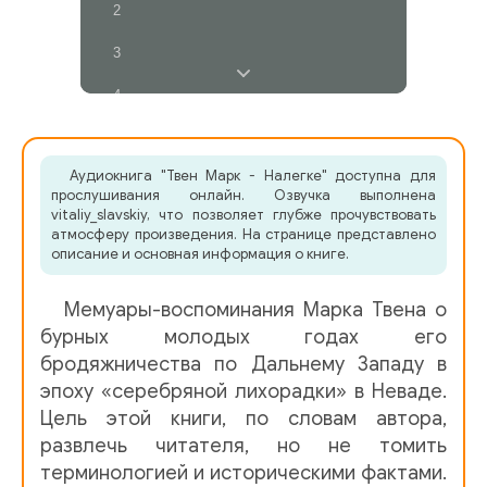
2
3
4
5
Аудиокнига "Твен Марк - Налегке" доступна для
6
прослушивания онлайн. Озвучка выполнена
vitaliy_slavskiy, что позволяет глубже прочувствовать
7
атмосферу произведения. На странице представлено
описание и основная информация о книге.
8
Мемуары-воспоминания Марка Твена о
9
бурных молодых годах его
10
бродяжничества по Дальнему Западу в
эпоху «серебряной лихорадки» в Неваде.
11
Цель этой книги, по словам автора,
12
развлечь читателя, но не томить
терминологией и историческими фактами.
13