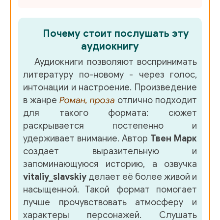
38
Почему стоит послушать эту
39
аудиокнигу
40
Аудиокниги позволяют воспринимать
41
литературу по-новому - через голос,
интонации и настроение. Произведение
1
в жанре
Роман, проза
отлично подходит
2
для такого формата: сюжет
раскрывается постепенно и
3
удерживает внимание. Автор
Твен Марк
4
создает выразительную и
запоминающуюся историю, а озвучка
5
vitaliy_slavskiy
делает её более живой и
6
насыщенной. Такой формат помогает
лучше прочувствовать атмосферу и
7
характеры персонажей. Слушать