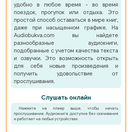
8
удобно в любое время - во время
поездок, прогулок или отдыха. Это
9
простой способ оставаться в мире книг,
10
даже при насыщенном графике. На
Audiobukva.com вы найдете
11
разнообразные аудиокниги,
12
подобранные с учетом качества текста
и озвучки. Это возможность открыть
13
для себя новые произведения и
14
получить удовольствие от
прослушивания.
15
16
Слушать онлайн
17
Нажмите на плеер выше, чтобы начать
прослушивание. Аудиокнига доступна без скачивания
18
и работает на любых устройствах.
19