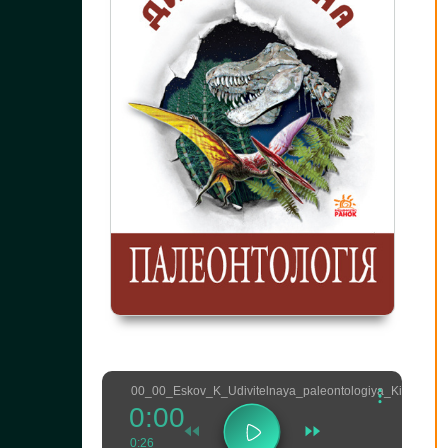
00_00_Eskov_K_Udivitelnaya_paleontologiya_Kirsanov_
0:00
0:26