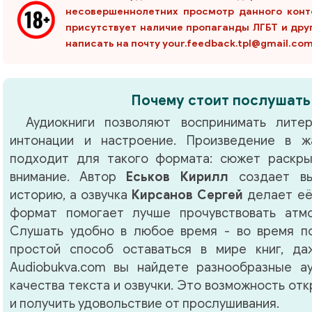
несовершеннолетних просмотр данного конт
присутствует наличие пропаганды ЛГБТ и дру
написать на почту your.feedback.tpl@gmail.co
ov_S
Почему стоит послушать
Аудиокниги позволяют воспринимать литер
интонации и настроение. Произведение в 
подходит для такого формата: сюжет раскры
внимание. Автор
Еськов Кирилл
создает вы
историю, а озвучка
Кирсанов Сергей
делает её
формат помогает лучше прочувствовать атм
Слушать удобно в любое время - во время по
простой способ оставаться в мире книг, д
Audiobukva.com вы найдете разнообразные а
качества текста и озвучки. Это возможность от
и получить удовольствие от прослушивания.