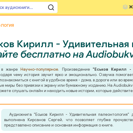
Ж
ология
ков Кирилл - Удивительная 
йте бесплатно на Audiobuk
а в жанре
Научно-популярное
. Произведение
"Еськов Кирилл -
даря чему история звучит ярко и эмоционально. Озвучка помогает
знакомиться с книгой в удобное время - дома, в дороге или во врем
ные миры без привязки к экрану или бумажному изданию. На Audiobuk
ожете слушать онлайн и находить новые истории, которые действите
Аудиокнига "Еськов Кирилл - Удивительная палеонтология" 
выполнена Кирсанов Сергей, что позволяет глубже прочувств
представлено описание и основная информация о книге.