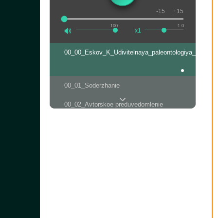
-15
+15
100
1.0
x1
00_00_Eskov_K_Udivitelnaya_paleontologiya_Kirsan
00_01_Soderzhanie
00_02_Avtorskoe preduvedomlenie
01_00_Udivitelnaya_paleontologiya
01_01_Udivitelnaya_paleontologiya
02_Udivitelnaya_paleontologiya
03_Udivitelnaya_paleontologiya
04_00_Udivitelnaya_paleontologiya