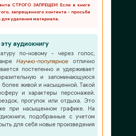
ента СТРОГО ЗАПРЕЩЕН! Если в книге
гого, запрещенного контента - просьба
m для удаления материала.
 эту аудиокнигу
атуру по-новому - через голос,
жанре
Научно-популярное
отлично
вается постепенно и удерживает
разительную и запоминающуюся
 более живой и насыщенной. Такой
осферу и характеры персонажей.
ездок, прогулок или отдыха. Это
аже при насыщенном графике. На
удиокниги, подобранные с учетом
крыть для себя новые произведения