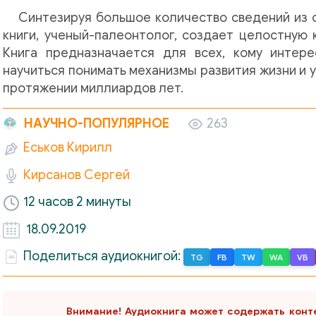
Синтезируя большое количество сведений из с
книги, ученый-палеонтолог, создает целостную
Книга предназначается для всех, кому интере
научиться понимать механизмы развития жизни и у
протяжении миллиардов лет.
НАУЧНО-ПОПУЛЯРНОЕ
263
Еськов Кирилл
Кирсанов Сергей
12 часов 2 минуты
18.09.2019
Поделиться аудиокнигой:
TG
FB
TW
WA
VB
S
Внимание! Аудиокнига может содержать конт