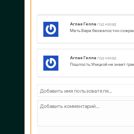
Аглая Гелла
год назад
Мать Вера безжалостно сожрал
Аглая Гелла
год назад
Пошлость Улицкой не знает гран