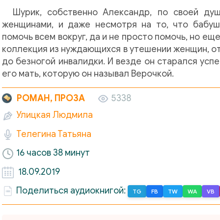
Шурик, собственно Александр, по своей ду
женщинами, и даже несмотря на то, что бабуш
помочь всем вокруг, да и не просто помочь, но ещ
коллекция из нуждающихся в утешении женщин, от 
до безногой инвалидки. И везде он старался успе
его мать, которую он называл Верочкой.
РОМАН, ПРОЗА
5338
Улицкая Людмила
Телегина Татьяна
16 часов 38 минут
18.09.2019
Поделиться аудиокнигой:
TG
FB
TW
WA
VB