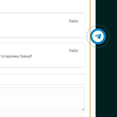
Reply
Reply
о прхоже. Грязь!!!