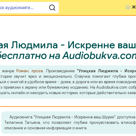
Ж
ая Людмила - Искренне ваш
бесплатно на Audiobukva.co
в жанре
Роман, проза
. Произведение
"Улицкая Людмила - Искр
тория звучит ярко и эмоционально. Озвучка помогает глубже про
я с книгой в удобное время - дома, в дороге или во время повседнев
з привязки к экрану или бумажному изданию. На Audiobukva.com соб
шать онлайн и находить новые истории, которые действительно захв
Аудиокнига "Улицкая Людмила - Искренне ваш Шурик" доступна
Телегина Татьяна, что позволяет глубже прочувствовать атмос
описание и основная информация о книге.