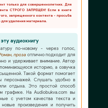
ент только для совершеннолетних. Для
ента СТРОГО ЗАПРЕЩЕН! Если в книге
гого, запрещенного контента - просьба
m для удаления материала.
 эту аудиокнигу
атуру по-новому - через голос,
Роман, проза
отлично подходит для
но и удерживает внимание. Автор
поминающуюся историю, а озвучка
сыщенной. Такой формат помогает
ы персонажей. Слушать удобно в
или отдыха. Это простой способ
м графике. На Audiobukva.com вы
нные с учетом качества текста и
 новые произведения и получить