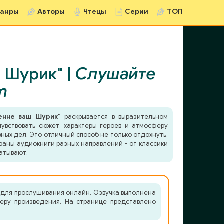
анры
Авторы
Чтецы
Серии
ТОП
 Шурик" |
Слушайте
m
енне ваш Шурик"
раскрывается в выразительном
чувствовать сюжет, характеры героев и атмосферу
ных дел. Это отличный способ не только отдохнуть,
раны аудиокниги разных направлений - от классики
атывают.
 для прослушивания онлайн. Озвучка выполнена
феру произведения. На странице представлено