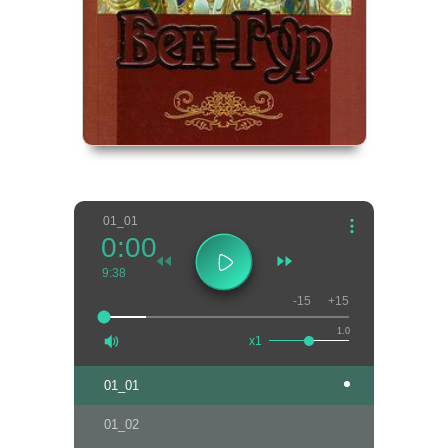
01_01
0:00
9:38
-15
+15
1.0
x1
01_01
01_02