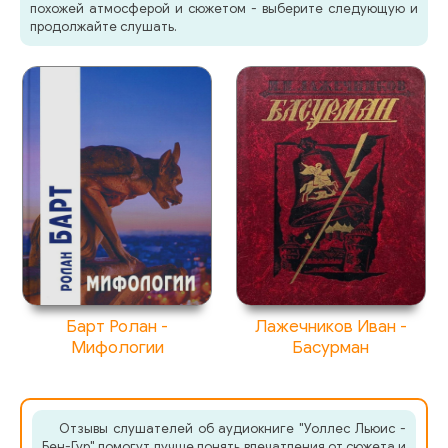
похожей атмосферой и сюжетом - выберите следующую и
продолжайте слушать.
06_01
06_02
06_03
06_04
06_05
06_06
07_01
07_02
Барт Ролан -
Лажечников Иван -
Мифологии
Басурман
07_03
07_04
07_05
Отзывы слушателей об аудиокниге "Уоллес Льюис -
Бен-Гур" помогут лучше понять впечатления от сюжета и