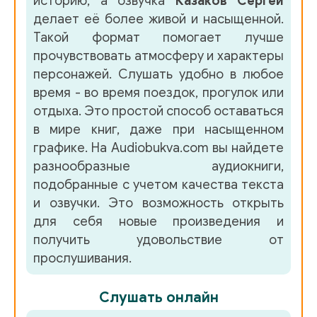
историю, а озвучка
Казаков Сергей
делает её более живой и насыщенной.
04_11
Такой формат помогает лучше
04_12
прочувствовать атмосферу и характеры
персонажей. Слушать удобно в любое
04_13
время - во время поездок, прогулок или
04_14
отдыха. Это простой способ оставаться
в мире книг, даже при насыщенном
04_15
графике. На Audiobukva.com вы найдете
04_16
разнообразные аудиокниги,
подобранные с учетом качества текста
04_17
и озвучки. Это возможность открыть
05_01
для себя новые произведения и
получить удовольствие от
05_02
прослушивания.
05_03
Слушать онлайн
05_04