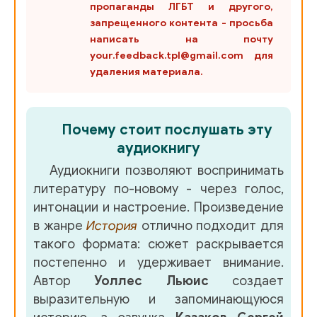
пропаганды ЛГБТ и другого,
03_05
запрещенного контента - просьба
написать на почту
03_06
your.feedback.tpl@gmail.com для
04_01
удаления материала.
04_02
04_03
Почему стоит послушать эту
аудиокнигу
04_04
Аудиокниги позволяют воспринимать
04_05
литературу по-новому - через голос,
04_06
интонации и настроение. Произведение
в жанре
История
отлично подходит для
04_07
такого формата: сюжет раскрывается
04_08
постепенно и удерживает внимание.
Автор
Уоллес Льюис
создает
04_09
выразительную и запоминающуюся
04_10