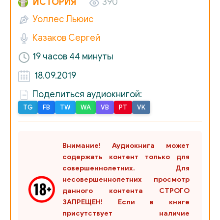
ИСТОРИЯ
390
Уоллес Льюис
02_01
Казаков Сергей
02_02
19 часов 44 минуты
02_03
18.09.2019
02_04
Поделиться аудиокнигой:
02_05
TG
FB
TW
WA
VB
PT
VK
02_06
02_07
Внимание! Аудиокнига может
03_01
содержать контент только для
совершеннолетних. Для
03_02
несовершеннолетних просмотр
03_03
данного контента СТРОГО
ЗАПРЕЩЕН! Если в книге
03_04
присутствует наличие