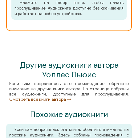
Нажмите на плеер выше, чтобы начать
05_05
прослушивание. Аудиокнига доступна без скачивания
и работает на любых устройствах.
05_06
05_07
05_08
05_09
Другие аудиокниги автора
05_10
Уоллес Льюис
05_11
Если вам понравилось это произведение, обратите
внимание на другие книги автора. На странице собраны
05_12
все аудиокниги, доступные для прослушивания.
Смотреть все книги автора →
05_13
Похожие аудиокниги
05_14
05_15
Если вам понравилась эта книга, обратите внимание на
похожие аудиокниги. Здесь собраны произведения с
05_16