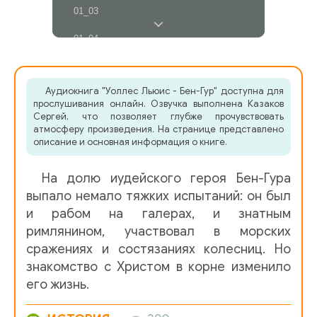
01_03
01_04
01_05
Аудиокнига "Уоллес Льюис - Бен-Гур" доступна для
01_06
прослушивания онлайн. Озвучка выполнена Казаков
Сергей, что позволяет глубже прочувствовать
01_07
атмосферу произведения. На странице представлено
описание и основная информация о книге.
01_08
На долю иудейского героя Бен-Гура
01_09
выпало немало тяжких испытаний: он был
01_10
и рабом на галерах, и знатным
римлянином, участвовал в морских
01_11
сражениях и состязаниях колесниц. Но
01_12
знакомство с Христом в корне изменило
его жизнь.
01_13
01_14