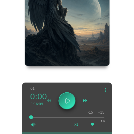
01
0:00
1:16:09
-15
+15
1.0
x1