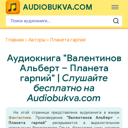
AUDIOBUKVA.COM
Главная
Авторы
Планета гарпий
Аудиокнига "Валентинов
Альберт – Планета
гарпий" |
Слушайте
бесплатно на
Audiobukva.com
На этой странице представлена аудиокнига в жанре
Фантастика
. Произведение
"Валентинов Альберт –
Планета гарпий"
раскрывается в выразительном
исполнении Владимирова Ольга, благодаря чему история