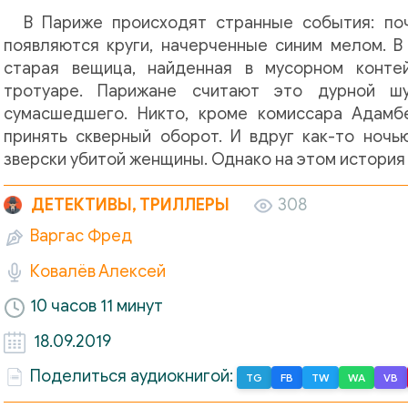
В Париже происходят странные события: по
появляются круги, начерченные синим мелом. В
старая вещица, найденная в мусорном конте
тротуаре. Парижане считают это дурной ш
сумасшедшего. Никто, кроме комиссара Адамб
принять скверный оборот. И вдруг как-то ночь
зверски убитой женщины. Однако на этом история
ДЕТЕКТИВЫ, ТРИЛЛЕРЫ
308
Варгас Фред
Ковалёв Алексей
10 часов 11 минут
18.09.2019
Поделиться аудиокнигой:
TG
FB
TW
WA
VB