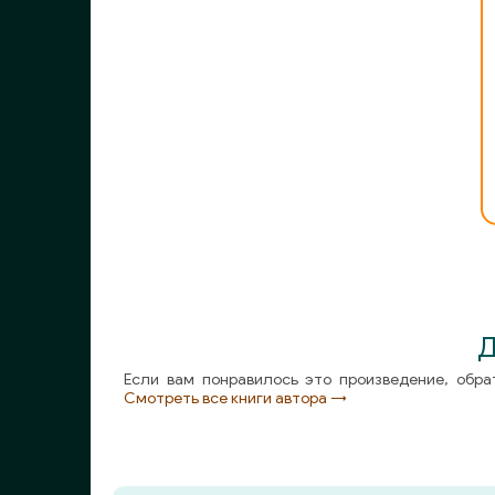
1_1_11
1_2_00
1_2_01
1_2_02
1_2_03
1_2_04
1_2_05
Д
1_2_06
Если вам понравилось это произведение, обра
1_2_07
Смотреть все книги автора →
1_2_08
1_2_09