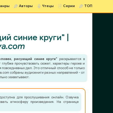
анры
Авторы
Чтецы
Серии
ТОП
й синие круги" |
va.com
еловек, рисующий синие круги"
раскрывается в
 глубже прочувствовать сюжет, характеры героев и
я повседневных дел. Это отличный способ не только
va.com собраны аудиокниги разных направлений - от
льно захватывают.
 доступна для прослушивания онлайн. Озвучка
овать атмосферу произведения. На странице