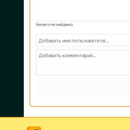
1_3_10
1_3_11
Ничего не найдено.
1_4_00
1_4_01
1_4_02
1_4_03
1_4_04
1_4_05
1_4_06
1_4_07
1_4_08