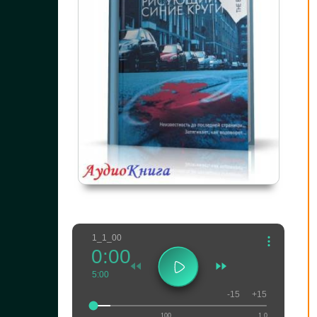
1_1_00
0:00
5:00
-15
+15
100
1.0