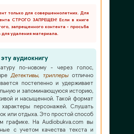
ент только для совершеннолетних. Для
ента СТРОГО ЗАПРЕЩЕН! Если в книге
гого, запрещенного контента - просьба
m для удаления материала.
 эту аудиокнигу
атуру по-новому - через голос,
анре
Детективы, триллеры
отлично
вается постепенно и удерживает
льную и запоминающуюся историю,
ивой и насыщенной. Такой формат
 характеры персонажей. Слушать
лок или отдыха. Это простой способ
м графике. На Audiobukva.com вы
нные с учетом качества текста и