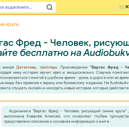
Ж
ие круги
гас Фред - Человек, рисующи
йте бесплатно на Audiobuk
 в жанре
Детективы, триллеры
. Произведение
"Варгас Фред - Ч
даря чему история звучит ярко и эмоционально. Озвучка помогает
знакомиться с книгой в удобное время - дома, в дороге или во врем
ные миры без привязки к экрану или бумажному изданию. На Audiobuk
ожете слушать онлайн и находить новые истории, которые действите
Аудиокнига "Варгас Фред - Человек, рисующий синие круги"
выполнена Ковалёв Алексей, что позволяет глубже прочувств
представлено описание и основная информация о книге.