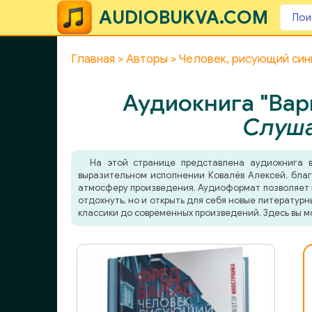
AUDIOBUKVA.COM
Главная
Авторы
Человек, рисующий син
Аудиокнига "Вар
Слуша
На этой странице представлена аудиокнига
выразительном исполнении Ковалёв Алексей, благо
атмосферу произведения. Аудиоформат позволяет по
отдохнуть, но и открыть для себя новые литератур
классики до современных произведений. Здесь вы м