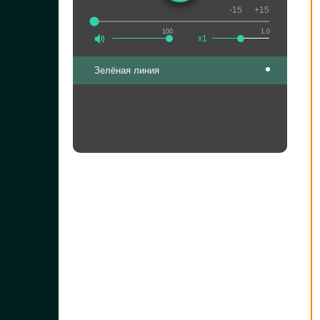
-15
+15
100
1.0
x1
Зелёная линия