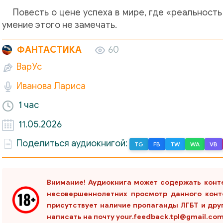
Повесть о цене успеха в мире, где «реальност
умение этого не замечать.
ФАНТАСТИКА
60
ВарУс
Иванова Лариса
1 час
11.05.2026
Поделиться аудиокнигой:
TG
FB
TW
WA
VB
Внимание! Аудиокнига может содержать конт
несовершеннолетних просмотр данного конт
присутствует наличие пропаганды ЛГБТ и дру
написать на почту your.feedback.tpl@gmail.co