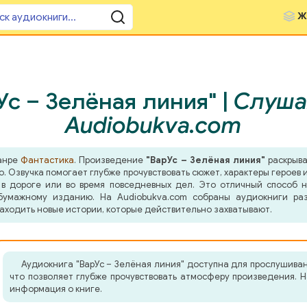
Ж
с – Зелёная линия" |
Слуша
Audiobukva.com
жанре
Фантастика
. Произведение
"ВарУс – Зелёная линия"
раскрыва
о. Озвучка помогает глубже прочувствовать сюжет, характеры герое
 в дороге или во время повседневных дел. Это отличный способ н
бумажному изданию. На Audiobukva.com собраны аудиокниги ра
аходить новые истории, которые действительно захватывают.
Аудиокнига "ВарУс – Зелёная линия" доступна для прослушива
что позволяет глубже прочувствовать атмосферу произведения. 
информация о книге.