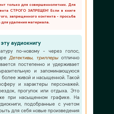
ент только для совершеннолетних. Для
ента СТРОГО ЗАПРЕЩЕН! Если в книге
гого, запрещенного контента - просьба
m для удаления материала.
 эту аудиокнигу
атуру по-новому - через голос,
анре
Детективы, триллеры
отлично
вается постепенно и удерживает
разительную и запоминающуюся
 более живой и насыщенной. Такой
осферу и характеры персонажей.
ездок, прогулок или отдыха. Это
аже при насыщенном графике. На
удиокниги, подобранные с учетом
крыть для себя новые произведения