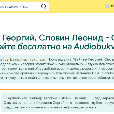
Ж
 Георгий, Словин Леонид - 
йте бесплатно на Audiobuk
 жанре
Детективы, триллеры
. Произведение
"Вайнер Георгий, Сло
даря чему история звучит ярко и эмоционально. Озвучка помогает
знакомиться с книгой в удобное время - дома, в дороге или во врем
ные миры без привязки к экрану или бумажному изданию. На Audiobuk
ожете слушать онлайн и находить новые истории, которые действите
Аудиокнига "Вайнер Георгий, Словин Леонид - След чёрно
Озвучка выполнена Кирсанов Сергей, что позволяет глубже прочу
представлено описание и основная информация о книге.