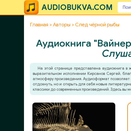
AUDIOBUKVA.COM
Главная
Авторы
След чёрной рыбы
Аудиокнига "Вайнер
Слуша
На этой странице представлена аудиокнига в
выразительном исполнении Кирсанов Сергей, благо
атмосферу произведения. Аудиоформат позволяет по
отдохнуть, но и открыть для себя новые литератур
классики до современных произведений. Здесь вы м