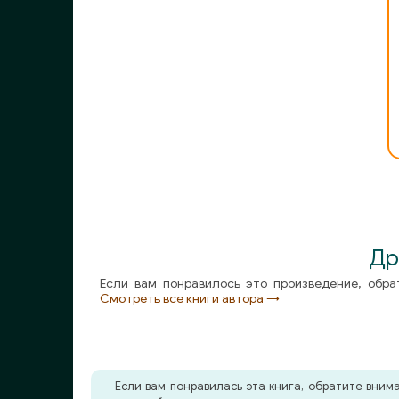
11_След чёрной рыбы
12_След чёрной рыбы
13_След чёрной рыбы
14_След чёрной рыбы
15_След чёрной рыбы
Др
Если вам понравилось это произведение, обра
Смотреть все книги автора →
Если вам понравилась эта книга, обратите вни