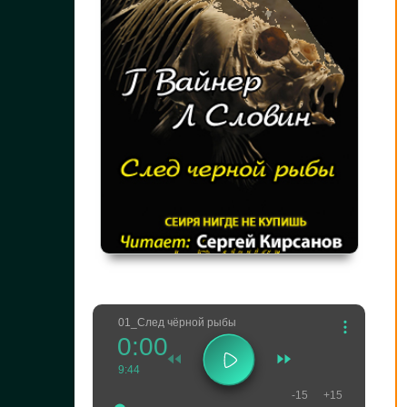
01_След чёрной рыбы
0:00
9:44
-15
+15