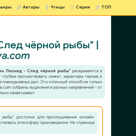
анры
Авторы
Чтецы
Серии
ТОП
След чёрной рыбы" |
va.com
вин Леонид - След чёрной рыбы"
раскрывается в
 глубже прочувствовать сюжет, характеры героев и
я повседневных дел. Это отличный способ не только
va.com собраны аудиокниги разных направлений - от
льно захватывают.
й рыбы" доступна для прослушивания онлайн.
вствовать атмосферу произведения. На странице