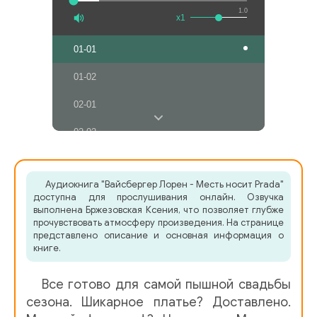
1.0
x1
01-01
01-02
02-01
02-02
03
Аудиокнига "Вайсбергер Лорен - Месть носит Prada"
04
доступна для прослушивания онлайн. Озвучка
выполнена Бржезовская Ксения, что позволяет глубже
05-01
прочувствовать атмосферу произведения. На странице
представлено описание и основная информация о
05-02
книге.
06-01
Все готово для самой пышной свадьбы
06-02
сезона. Шикарное платье? Доставлено.