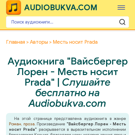
AUDIOBUKVA.COM
Главная
Авторы
Месть носит Prada
Аудиокнига "Вайсбергер
Лорен - Месть носит
Prada" |
Слушайте
бесплатно на
Audiobukva.com
На этой странице представлена аудиокнига в жанре
Роман, проза
. Произведение
"Вайсбергер Лорен - Месть
носит Prada"
раскрывается в выразительном исполнении
Бржезовская Ксения, благодаря чему история звучит ярко и