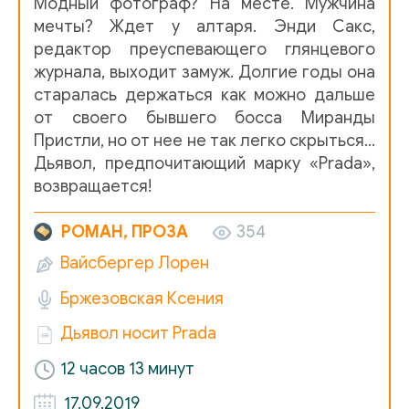
Модный фотограф? На месте. Мужчина
07-01
мечты? Ждет у алтаря. Энди Сакс,
редактор преуспевающего глянцевого
07-02
журнала, выходит замуж. Долгие годы она
08-01
старалась держаться как можно дальше
от своего бывшего босса Миранды
08-02
Пристли, но от нее не так легко скрыться…
09
Дьявол, предпочитающий марку «Prada»,
возвращается!
10
11
РОМАН, ПРОЗА
354
12-01
Вайсбергер Лорен
Бржезовская Ксения
12-02
Дьявол носит Prada
13
12 часов 13 минут
14-01
17.09.2019
14-02