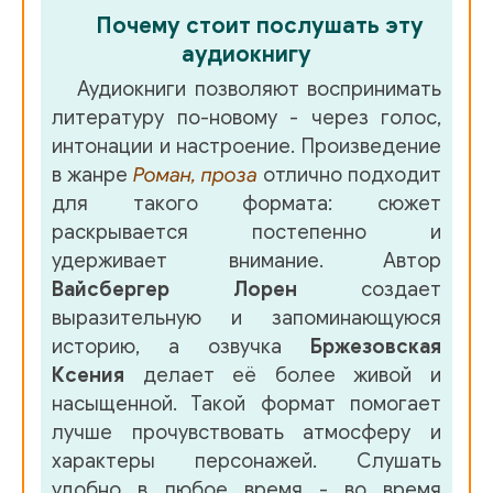
20-02
Почему стоит послушать эту
аудиокнигу
21
Аудиокниги позволяют воспринимать
22
литературу по-новому - через голос,
23
интонации и настроение. Произведение
в жанре
Роман, проза
отлично подходит
24-01
для такого формата: сюжет
24-02
раскрывается постепенно и
удерживает внимание. Автор
Вайсбергер Лорен
создает
выразительную и запоминающуюся
историю, а озвучка
Бржезовская
Ксения
делает её более живой и
насыщенной. Такой формат помогает
лучше прочувствовать атмосферу и
характеры персонажей. Слушать
удобно в любое время - во время