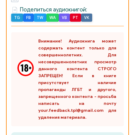
Поделиться аудиокнигой:
15
TG
FB
TW
WA
VB
PT
VK
16
17-01
Внимание! Аудиокнига может
17-02
содержать контент только для
совершеннолетних. Для
17-03
несовершеннолетних просмотр
18-01
данного контента СТРОГО
ЗАПРЕЩЕН! Если в книге
18-02
присутствует наличие
пропаганды ЛГБТ и другого,
19-01
запрещенного контента - просьба
написать на почту
19-02
your.feedback.tpl@gmail.com для
19-03
удаления материала.
20-01