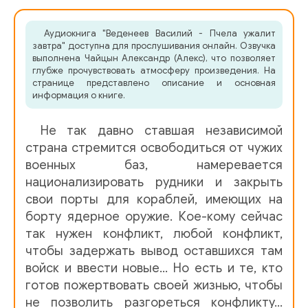
005-часть 5
Аудиокнига "Веденеев Василий - Пчела ужалит
006-часть 6
завтра" доступна для прослушивания онлайн. Озвучка
выполнена Чайцын Александр (Алекс), что позволяет
007-часть 7
глубже прочувствовать атмосферу произведения. На
странице представлено описание и основная
008-часть 8
информация о книге.
009-часть 9
Не так давно ставшая независимой
010-часть 10
страна стремится освободиться от чужих
военных баз, намеревается
011-часть 11
национализировать рудники и закрыть
свои порты для кораблей, имеющих на
012-часть 12
борту ядерное оружие. Кое-кому сейчас
013-часть 13
так нужен конфликт, любой конфликт,
чтобы задержать вывод оставшихся там
014-часть 14
войск и ввести новые… Но есть и те, кто
015-часть 15
готов пожертвовать своей жизнью, чтобы
не позволить разгореться конфликту…
016-часть 16