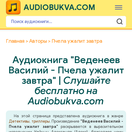
AUDIOBUKVA.COM
Главная
Авторы
Пчела ужалит завтра
Аудиокнига "Веденеев
Василий - Пчела ужалит
завтра" |
Слушайте
бесплатно на
Audiobukva.com
На этой странице представлена аудиокнига в жанре
Детективы, триллеры
. Произведение
"Веденеев Василий -
Пчела ужалит завтра"
раскрывается в выразительном
исполнении Чайцын Александр (Алекс), благодаря чему