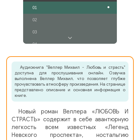
01
02
03
04
05
Аудиокнига "Веллер Михаил - Любовь и страсть"
06
доступна для прослушивания онлайн. Озвучка
выполнена Веллер Михаил, что позволяет глубже
07
прочувствовать атмосферу произведения. На странице
представлено описание и основная информация о
08
книге.
09
Новый роман Веллера «ЛЮБОВЬ И
10
СТРАСТЬ» содержит в себе авантюрную
легкость всем известных «Легенд
11
Невского проспекта», ностальгию