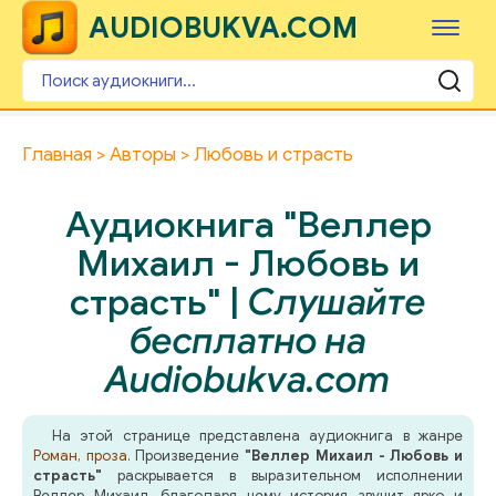
AUDIOBUKVA.COM
Главная
Авторы
Любовь и страсть
Аудиокнига "Веллер
Михаил - Любовь и
страсть" |
Слушайте
бесплатно на
Audiobukva.com
На этой странице представлена аудиокнига в жанре
Роман, проза
. Произведение
"Веллер Михаил - Любовь и
страсть"
раскрывается в выразительном исполнении
Веллер Михаил, благодаря чему история звучит ярко и