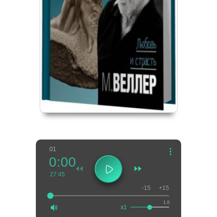
01
0:00
27:45
-15
+15
1.0
x1