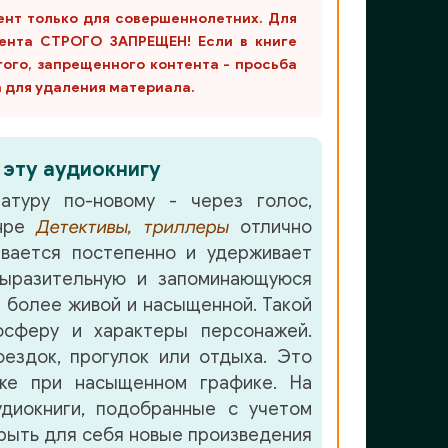
ент только для совершеннолетних. Для
ента СТРОГО ЗАПРЕЩЕН! Если в книге
гого, запрещенного контента - просьба
m для удаления материала.
 эту аудиокнигу
атуру по-новому - через голос,
анре
Детективы, триллеры
отлично
вается постепенно и удерживает
ыразительную и запоминающуюся
 более живой и насыщенной. Такой
осферу и характеры персонажей.
ездок, прогулок или отдыха. Это
аже при насыщенном графике. На
удиокниги, подобранные с учетом
крыть для себя новые произведения