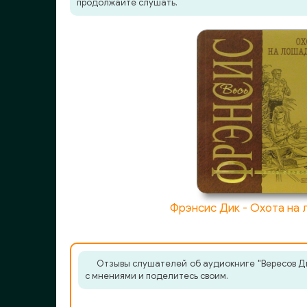
продолжайте слушать.
20_Karta_Imperatritsy
21_Karta_Imperatritsy
22_Karta_Imperatritsy
23_Karta_Imperatritsy
24_Karta_Imperatritsy
25_Karta_Imperatritsy
26_Karta_Imperatritsy
27_Karta_Imperatritsy
Фрэнсис Дик - Охота на
28_Karta_Imperatritsy
29_Karta_Imperatritsy
Отзывы слушателей об аудиокниге "Вересов Дм
с мнениями и поделитесь своим.
30_Karta_Imperatritsy