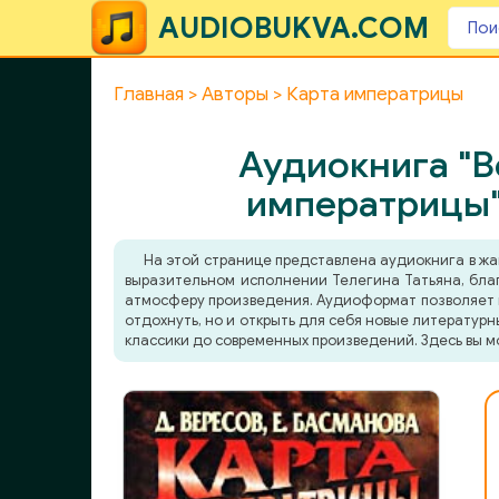
AUDIOBUKVA.COM
Главная
Авторы
Карта императрицы
Аудиокнига "В
императрицы"
На этой странице представлена аудиокнига в ж
выразительном исполнении Телегина Татьяна, благ
атмосферу произведения. Аудиоформат позволяет по
отдохнуть, но и открыть для себя новые литератур
классики до современных произведений. Здесь вы м