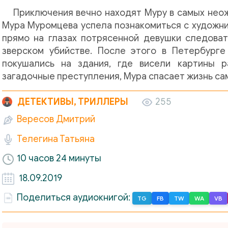
Приключения вечно находят Муру в самых неож
Мура Муромцева успела познакомиться с художни
прямо на глазах потрясенной девушки следоват
зверском убийстве. После этого в Петербург
покушались на здания, где висели картины р
загадочные преступления, Мура спасает жизнь са
ДЕТЕКТИВЫ, ТРИЛЛЕРЫ
255
Вересов Дмитрий
Телегина Татьяна
10 часов 24 минуты
18.09.2019
Поделиться аудиокнигой:
TG
FB
TW
WA
VB