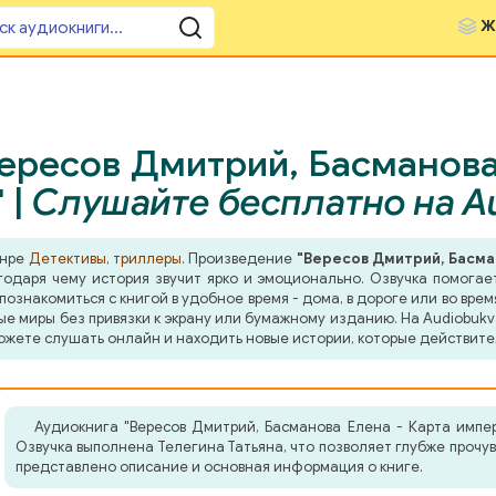
Ж
ересов Дмитрий, Басманова
 |
Слушайте бесплатно на A
анре
Детективы, триллеры
. Произведение
"Вересов Дмитрий, Басма
одаря чему история звучит ярко и эмоционально. Озвучка помогает
знакомиться с книгой в удобное время - дома, в дороге или во врем
ные миры без привязки к экрану или бумажному изданию. На Audiobuk
ожете слушать онлайн и находить новые истории, которые действите
Аудиокнига "Вересов Дмитрий, Басманова Елена - Карта импе
Озвучка выполнена Телегина Татьяна, что позволяет глубже прочу
представлено описание и основная информация о книге.