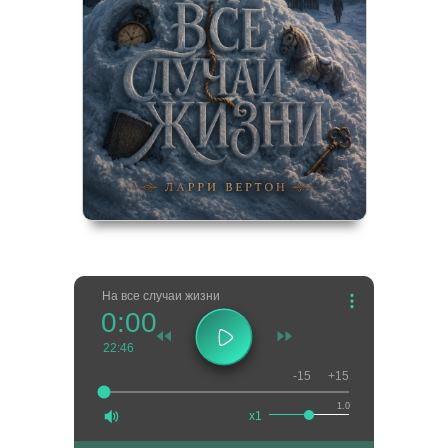
На все случаи жизни
0:00
22:46
-15
+15
1.0
x1