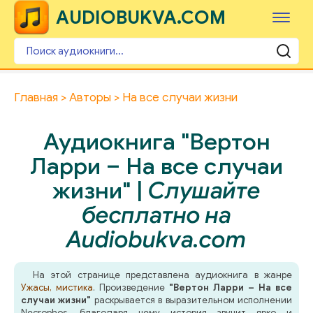
AUDIOBUKVA.COM
Главная
Авторы
На все случаи жизни
Аудиокнига "Вертон
Ларри – На все случаи
жизни" |
Слушайте
бесплатно на
Audiobukva.com
На этой странице представлена аудиокнига в жанре
Ужасы, мистика
. Произведение
"Вертон Ларри – На все
случаи жизни"
раскрывается в выразительном исполнении
Necrophos, благодаря чему история звучит ярко и