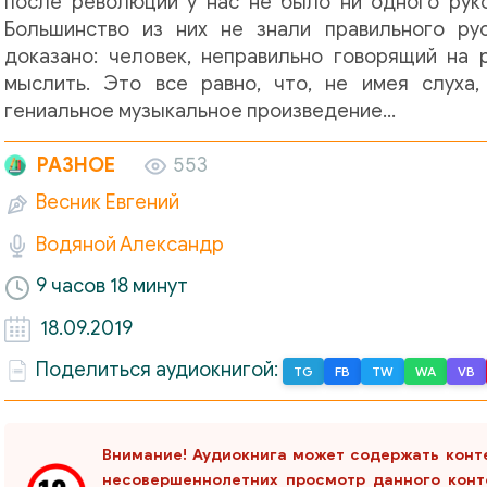
после революции у нас не было ни одного рук
Большинство из них не знали правильного ру
доказано: человек, неправильно говорящий на 
мыслить. Это все равно, что, не имея слуха,
гениальное музыкальное произведение…
РАЗНОЕ
553
Весник Евгений
Водяной Александр
9 часов 18 минут
18.09.2019
Поделиться аудиокнигой:
TG
FB
TW
WA
VB
Внимание! Аудиокнига может содержать конт
несовершеннолетних просмотр данного конт