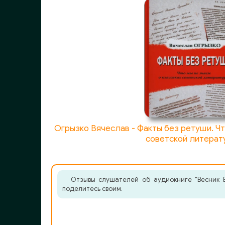
Огрызко Вячеслав - Факты без ретуши. Чт
советской литерат
Отзывы слушателей об аудиокниге "Весник Е
поделитесь своим.