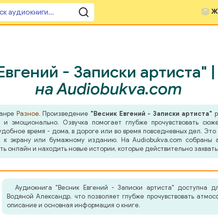
Ж
вгений - Записки артиста" 
на Audiobukva.com
жанре
Разное
. Произведение
"Весник Евгений - Записки артиста"
р
 и эмоционально. Озвучка помогает глубже прочувствовать сюже
добное время - дома, в дороге или во время повседневных дел. Это 
 к экрану или бумажному изданию. На Audiobukva.com собраны а
ть онлайн и находить новые истории, которые действительно захват
Аудиокнига "Весник Евгений - Записки артиста" доступна д
Водяной Александр, что позволяет глубже прочувствовать атмо
описание и основная информация о книге.