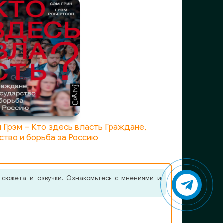
н Грэм – Кто здесь власть Граждане,
ство и борьба за Россию
 сюжета и озвучки. Ознакомьтесь с мнениями и