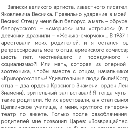
Записки великого артиста, известного писате
Яковлевича Весника. Правильно ударение в моей
Весник! Отец у меня был белорус, а мать – обрусе
белорусского – «сморчок» или «строчок» (в 
девчонки дразнили – «Женька-сморчок»… В 1937 
арестовали моих родителей, и я остался о
репрессировать моего отца, армейского комиссар
шесть лет, честнейшего и порядочного ч
социализма»?! Или мать, которая из оперной
зоотехника, чтобы вместе с отцом, начальнико
«Криворожсталь»! Удивительные люди были! Когда
отца – два ордена Красного Знамени, орден Лен
Знамени), зрительный зал вставал! Я тогда чуть
такие родители. Но их арестовали, а я стал сыно
Щепкинское училище, и меня, круглого пятерочн
театр по анкете. Только после разоблачения
родителей мне позвонил Царев: «Возвращайтесь