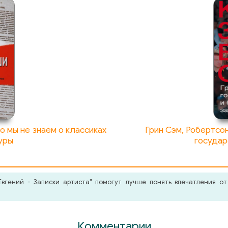
о мы не знаем о классиках
Грин Сэм, Робертсо
уры
государ
вгений - Записки артиста" помогут лучше понять впечатления от
Комментарии