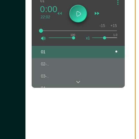
01
0:00
22:02
-15
+15
100
1.0
x1
01
02-..
03-..
04-..
05-..
06-..
07-..
08-..