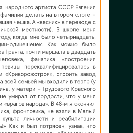
ля, народного артиста СССР Евгения
 фамилии делать на втором слоге –
вшая чешка. А «весник» в переводе с
пинской местности). В школе меня
году, когда мне было четырнадцать,
дин-одинешенек. Как можно было
а I ранга, почти маршала в двадцать
еловека, фанатика «построения
 певицы переквалифицировалась в
м «Криворожстроя», строить завод
 всей семьей мы входили в театр (у
ина, у матери – Трудового Красного
 не умирал от гордости, что у меня
м «врагов народа». В 48-м я окончил
ика, фронтовика, не взяли в Малый
 культа личности и реабилитации
!» Как я был потрясен, узнав, что