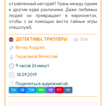
отъявленный негодяй? Грань между одним
Под сводами высокой лжи_14
и другим едва различима. Даже любимых
Под сводами высокой лжи_15
людей он превращает в марионеток,
чтобы с их помощью вести тайные игры
Под сводами высокой лжи_16
спецслужб.
Под сводами высокой лжи_17
ДЕТЕКТИВЫ, ТРИЛЛЕРЫ
304
Под сводами высокой лжи_18
Ветер Андрей
Под сводами высокой лжи_19
Герасимов Вячеслав
Под сводами высокой лжи_20
9 часов 26 минут
Под сводами высокой лжи_21
18.09.2019
Под сводами высокой лжи_22
Поделиться аудиокнигой:
Под сводами высокой лжи_23
TG
FB
TW
WA
VB
PT
VK