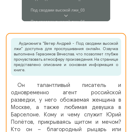
Под сводами высокой лжи_03
Под сводами высокой лжи_04
Под сводами высокой лжи_05
Аудиокнига "Ветер Андрей - Под сводами высокой
Под сводами высокой лжи_06
лжи" доступна для прослушивания онлайн. Озвучка
выполнена Герасимов Вячеслав, что позволяет глубже
Под сводами высокой лжи_07
прочувствовать атмосферу произведения. На странице
представлено описание и основная информация о
Под сводами высокой лжи_08
книге.
Под сводами высокой лжи_09
Он талантливый писатель и
Под сводами высокой лжи_10
одновременно агент российской
разведки, у него обожаемая женщина в
Под сводами высокой лжи_11
Москве, а также любимая девушка в
Барселоне. Кому и чему служит Юрий
Под сводами высокой лжи_12
Полётов, прикрываясь щитом и мечом?
Под сводами высокой лжи_13
Кто он – благородный рыцарь или