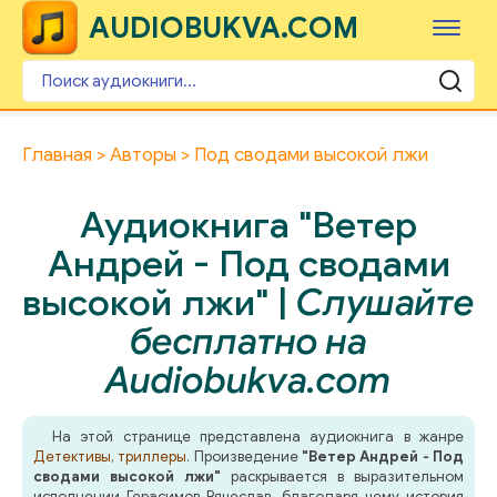
AUDIOBUKVA.COM
Главная
Авторы
Под сводами высокой лжи
Аудиокнига "Ветер
Андрей - Под сводами
высокой лжи" |
Слушайте
бесплатно на
Audiobukva.com
На этой странице представлена аудиокнига в жанре
Детективы, триллеры
. Произведение
"Ветер Андрей - Под
сводами высокой лжи"
раскрывается в выразительном
исполнении Герасимов Вячеслав, благодаря чему история