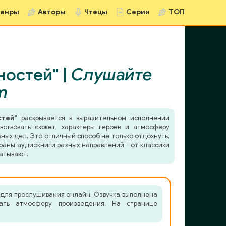
анры
Авторы
Чтецы
Серии
ТОП
остей" |
Слушайте
m
стей"
раскрывается в выразительном исполнении
вствовать сюжет, характеры героев и атмосферу
ных дел. Это отличный способ не только отдохнуть,
раны аудиокниги разных направлений - от классики
атывают.
 для прослушивания онлайн. Озвучка выполнена
вать атмосферу произведения. На странице