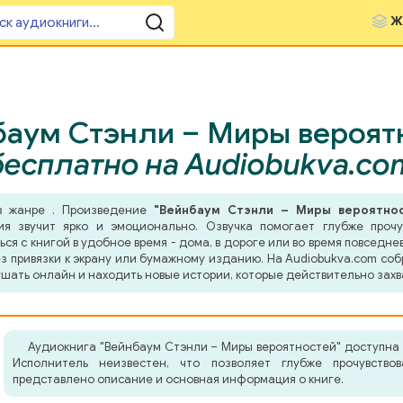
Ж
баум Стэнли – Миры вероятн
бесплатно на Audiobukva.co
в жанре . Произведение
"Вейнбаум Стэнли – Миры вероятно
ия звучит ярко и эмоционально. Озвучка помогает глубже прочу
я с книгой в удобное время - дома, в дороге или во время повседнев
з привязки к экрану или бумажному изданию. На Audiobukva.com соб
шать онлайн и находить новые истории, которые действительно захв
Аудиокнига "Вейнбаум Стэнли – Миры вероятностей" доступна
Исполнитель неизвестен, что позволяет глубже прочувство
представлено описание и основная информация о книге.