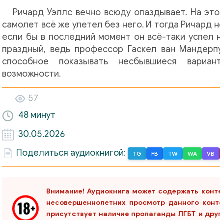
Ричард Уэллс вечно всюду опаздывает. На этот
самолет всё же улетел без него. И тогда Ричард 
если бы в последний момент он всё-таки успел 
праздный, ведь профессор Гаскел ван Мандерпу
способное показывать несбывшиеся вариа
возможности.
57
48 минут
30.05.2026
Поделиться аудиокнигой:
TG
FB
TW
WA
VB
Внимание! Аудиокнига может содержать конт
несовершеннолетних просмотр данного конт
присутствует наличие пропаганды ЛГБТ и дру