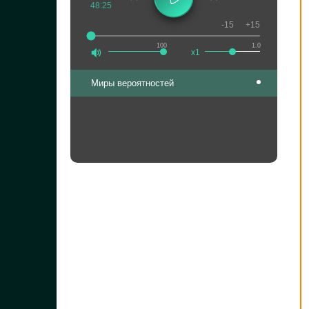
48:25
-15
+15
100
1.0
x1
Миры вероятностей