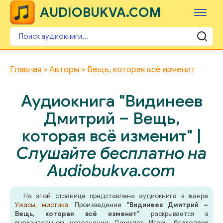
AUDIOBUKVA.COM
Главная
Авторы
Вещь, которая всё изменит
Аудиокнига "Видинеев
Дмитрий – Вещь,
которая всё изменит" |
Слушайте бесплатно на
Audiobukva.com
На этой странице представлена аудиокнига в жанре
Ужасы, мистика
. Произведение
"Видинеев Дмитрий –
Вещь, которая всё изменит"
раскрывается в
выразительном исполнении Демидов Игорь, благодаря