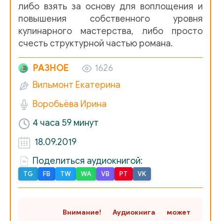
Deti_Galaktiki_26
либо взять за основу для воплощения и
повышения собственного уровня
Deti_Galaktiki_27
кулинарного мастерства, либо просто
Deti_Galaktiki_28
счесть структурной частью романа.
Deti_Galaktiki_29
РАЗНОЕ
1626
Deti_Galaktiki_30
Вильмонт Екатерина
Deti_Galaktiki_31
Воробьёва Ирина
Deti_Galaktiki_32
4 часа 59 минут
Deti_Galaktiki_33
18.09.2019
Deti_Galaktiki_34
Поделиться аудиокнигой:
TG
FB
TW
WA
VB
PT
VK
Deti_Galaktiki_35
Deti_Galaktiki_36
Внимание! Аудиокнига может
Deti_Galaktiki_37