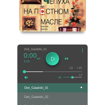
Deti_Galaktiki_01
0:00
4:19
-15
+15
1.0
x1
Deti_Galaktiki_01
Deti_Galaktiki_02