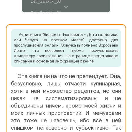
Deti_Galaktiki_03
Deti_Galaktiki_04
Deti_Galaktiki_05
Аудиокнига "Вильмонт Екатерина - Дети галактики,
Deti_Galaktiki_06
или Чепуха на постном масле" доступна для
прослушивания онлайн. Озвучка выполнена Воробьёва
Deti_Galaktiki_07
Ирина, что позволяет глубже прочувствовать
атмосферу произведения. На странице представлено
Deti_Galaktiki_08
описание и основная информация о книге.
Deti_Galaktiki_09
Эта книга ни на что не претендует. Она,
Deti_Galaktiki_10
безусловно, лишь отчасти кулинарная,
хотя в ней множество рецептов, но они
Deti_Galaktiki_11
никак не систематизированы и не
объединены ничем, кроме моей жизни и
Deti_Galaktiki_12
моих личных пристрастий. И мемуарами
Deti_Galaktiki_13
это тоже не назовешь, ибо все в ней
слишком легковесно и субъективно. Так
Deti_Galaktiki_14