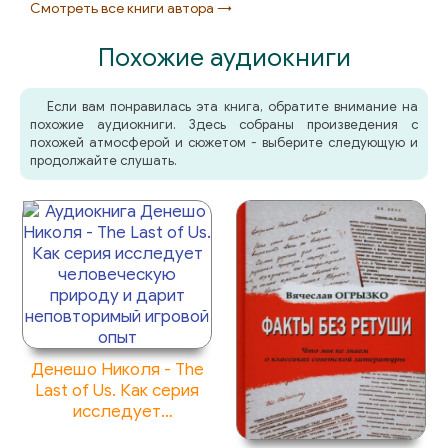
Deti_Galaktiki_72
Смотреть все книги автора →
Deti_Galaktiki_73
Похожие аудиокниги
Deti_Galaktiki_74
Если вам понравилась эта книга, обратите внимание на
похожие аудиокниги. Здесь собраны произведения с
похожей атмосферой и сюжетом - выберите следующую и
продолжайте слушать.
Денешо Николя - The
Last of Us. Как серия
исследует
человеческую природу