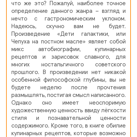
что же это? Пожалуй, наиболее точное
Deti_Galaktiki_15
определение данного жанра – взгляд и
нечто с гастрономическим уклоном.
Deti_Galaktiki_16
Надеюсь, скучно вам не будет.
Deti_Galaktiki_17
Произведение «Дети галактики, или
Чепуха на постном масле» являет собой
Deti_Galaktiki_18
микс автобиографии, кулинарных
Deti_Galaktiki_19
рецептов и зарисовок славного, для
многих ностальгичного советского
Deti_Galaktiki_20
прошлого. В произведении нет никакой
особенной философской глубины, вы не
Deti_Galaktiki_21
будете неделю после прочтения
Deti_Galaktiki_22
размышлять, постигая смысл написанного.
Однако оно имеет неоспоримую
Deti_Galaktiki_23
художественную ценность ввиду лёгкости
Deti_Galaktiki_24
стиля и познавательной ценности
содержимого. Кроме того, в книге обилие
Deti_Galaktiki_25
кулинарных рецептов, которые возможно