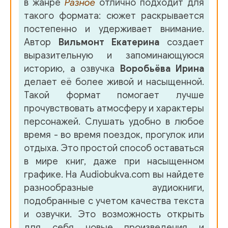
в жанре
Разное
отлично подходит для
Deti_Galaktiki_49
такого формата: сюжет раскрывается
Deti_Galaktiki_50
постепенно и удерживает внимание.
Автор
Вильмонт Екатерина
создает
Deti_Galaktiki_51
выразительную и запоминающуюся
Deti_Galaktiki_52
историю, а озвучка
Воробьёва Ирина
делает её более живой и насыщенной.
Deti_Galaktiki_53
Такой формат помогает лучше
Deti_Galaktiki_54
прочувствовать атмосферу и характеры
персонажей. Слушать удобно в любое
Deti_Galaktiki_55
время - во время поездок, прогулок или
Deti_Galaktiki_56
отдыха. Это простой способ оставаться
в мире книг, даже при насыщенном
Deti_Galaktiki_57
графике. На Audiobukva.com вы найдете
Deti_Galaktiki_58
разнообразные аудиокниги,
подобранные с учетом качества текста
Deti_Galaktiki_59
и озвучки. Это возможность открыть
Deti_Galaktiki_60
для себя новые произведения и