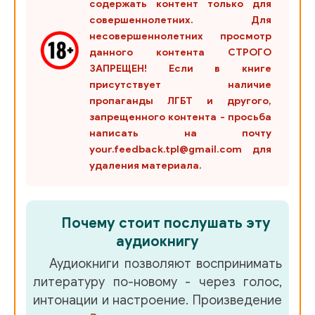
содержать контент только для
Deti_Galaktiki_38
совершеннолетних. Для
несовершеннолетних просмотр
Deti_Galaktiki_39
данного контента СТРОГО
ЗАПРЕЩЕН! Если в книге
Deti_Galaktiki_40
присутствует наличие
Deti_Galaktiki_41
пропаганды ЛГБТ и другого,
запрещенного контента - просьба
Deti_Galaktiki_42
написать на почту
your.feedback.tpl@gmail.com для
Deti_Galaktiki_43
удаления материала.
Deti_Galaktiki_44
Deti_Galaktiki_45
Почему стоит послушать эту
Deti_Galaktiki_46
аудиокнигу
Аудиокниги позволяют воспринимать
Deti_Galaktiki_47
литературу по-новому - через голос,
Deti_Galaktiki_48
интонации и настроение. Произведение