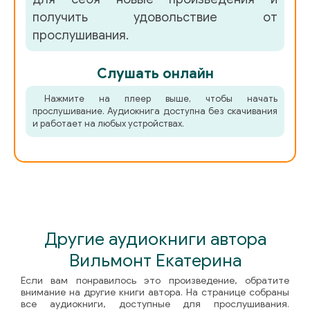
получить удовольствие от
Deti_Galaktiki_61
прослушивания.
Deti_Galaktiki_62
Слушать онлайн
Deti_Galaktiki_63
Нажмите на плеер выше, чтобы начать
Deti_Galaktiki_64
прослушивание. Аудиокнига доступна без скачивания
и работает на любых устройствах.
Deti_Galaktiki_65
Deti_Galaktiki_66
Deti_Galaktiki_67
Deti_Galaktiki_68
Другие аудиокниги автора
Deti_Galaktiki_69
Вильмонт Екатерина
Deti_Galaktiki_70
Если вам понравилось это произведение, обратите
Deti_Galaktiki_71
внимание на другие книги автора. На странице собраны
все аудиокниги, доступные для прослушивания.