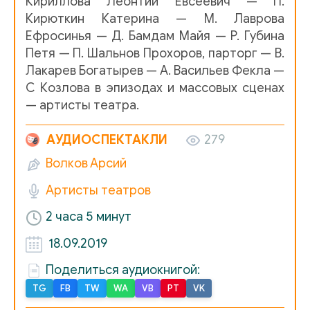
Кириллова Леонтий Евсеевич — П.
Кирюткин Катерина — М. Лаврова
Ефросинья — Д. Бамдам Майя — Р. Губина
Петя — П. Шальнов Прохоров, парторг — В.
Лакарев Богатырев — А. Васильев Фекла —
С Козлова в эпизодах и массовых сценах
— артисты театра.
АУДИОСПЕКТАКЛИ
279
Волков Арсий
Артисты театров
2 часа 5 минут
18.09.2019
Поделиться аудиокнигой:
TG
FB
TW
WA
VB
PT
VK