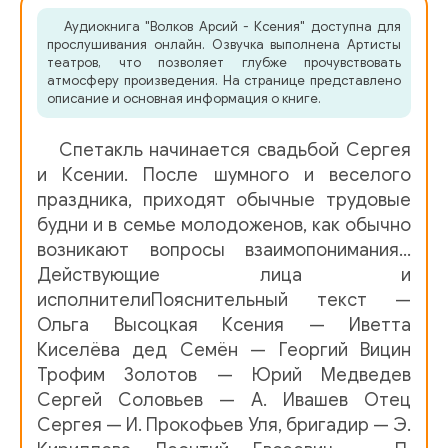
Аудиокнига "Волков Арсий - Ксения" доступна для
06
прослушивания онлайн. Озвучка выполнена Артисты
театров, что позволяет глубже прочувствовать
07
атмосферу произведения. На странице представлено
описание и основная информация о книге.
08
Спетакль начинается свадьбой Сергея
и Ксении. После шумного и веселого
праздника, приходят обычные трудовые
будни и в семье молодоженов, как обычно
возникают вопросы взаимопонимания…
Действующие лица и
исполнителиПояснительный текст —
Ольга Высоцкая Ксения — Иветта
Киселёва дед Семён — Георгий Вицин
Трофим Золотов — Юрий Медведев
Сергей Соловьев — А. Ивашев Отец
Сергея — И. Прокофьев Уля, бригадир — Э.