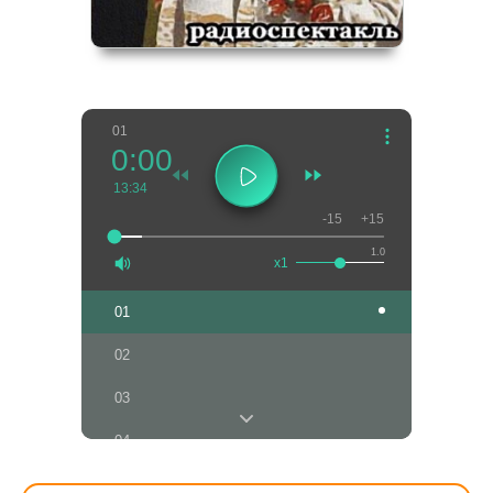
01
0:00
13:34
-15
+15
1.0
x1
01
02
03
04
05