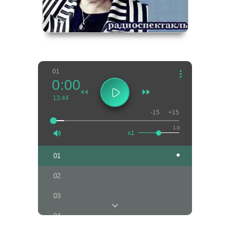
01
0:00
13:44
-15
+15
1.0
x1
01
02
03
04