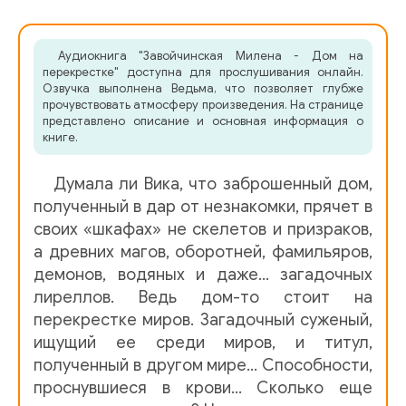
02-2_DOM-1
Аудиокнига "Завойчинская Милена - Дом на
03-0_DOM-1
перекрестке" доступна для прослушивания онлайн.
Озвучка выполнена Ведьма, что позволяет глубже
03-1_DOM-1
прочувствовать атмосферу произведения. На странице
представлено описание и основная информация о
04-0_DOM-1
книге.
04-1_DOM-1
Думала ли Вика, что заброшенный дом,
05-0_DOM-1
полученный в дар от незнакомки, прячет в
своих «шкафах» не скелетов и призраков,
05-1_DOM-1
а древних магов, оборотней, фамильяров,
демонов, водяных и даже… загадочных
06-0_DOM-1
лиреллов. Ведь дом-то стоит на
06-1_DOM-1
перекрестке миров. Загадочный суженый,
ищущий ее среди миров, и титул,
07-0_DOM-1
полученный в другом мире… Способности,
07-1_DOM-1
проснувшиеся в крови… Сколько еще