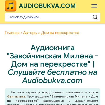
AUDIOBUKVA.COM
Главная
Авторы
Дом на перекрестке
Аудиокнига
"Завойчинская Милена -
Дом на перекрестке" |
Слушайте бесплатно на
Audiobukva.com
На этой странице представлена аудиокнига в жанре
Фантастика
. Произведение
"Завойчинская Милена - Дом
на перекрестке"
раскрывается в выразительном
исполнении Ведьма, благодаря чему история звучит ярко и