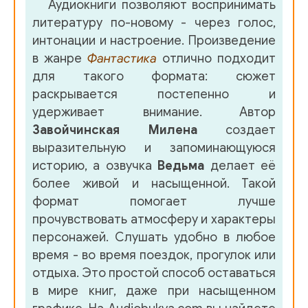
Аудиокниги позволяют воспринимать
19-1_DOM-1
литературу по-новому - через голос,
20-0_DOM-1
интонации и настроение. Произведение
в жанре
Фантастика
отлично подходит
20-1_DOM-1
для такого формата: сюжет
21-0_DOM-1
раскрывается постепенно и
удерживает внимание. Автор
21-1_DOM-1
Завойчинская Милена
создает
22-0_DOM-1
выразительную и запоминающуюся
историю, а озвучка
Ведьма
делает её
22-1_DOM-1
более живой и насыщенной. Такой
23-0_DOM-1
формат помогает лучше
прочувствовать атмосферу и характеры
23-1_DOM-1
персонажей. Слушать удобно в любое
23-2_DOM-1
время - во время поездок, прогулок или
отдыха. Это простой способ оставаться
24-0_DOM-1
в мире книг, даже при насыщенном
24-1_DOM-1