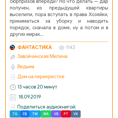
сюрпризов впереди? Но что делать — дар
08-0_DOM-1
получен, из предыдущей квартиры
08-1_DOM-1
выселили, пора вступать в права Хозяйки,
приниматься за уборку и наводить
09-0_DOM-1
порядок, сначала в доме, ну а потом и в
09-1_DOM-1
других мирах…
10-0_DOM-1
ФАНТАСТИКА
1143
10-1_DOM-1
Завойчинская Милена
11-0_DOM-1
Ведьма
11-1_DOM-1
Дом на перекрестке
12-0_DOM-1
13 часов 20 минут
12-1_DOM-1
18.09.2019
13-0_DOM-1
Поделиться аудиокнигой:
TG
FB
TW
WA
VB
PT
VK
13-1_DOM-1