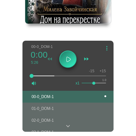
00-0_DOM-1
0:00
5:26
-15
+15
1.0
x1
00-0_DOM-1
01-0_DOM-1
02-0_DOM-1
02-1_DOM-1