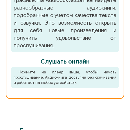
графике. На Audiobukva.com вы найдете
разнообразные аудиокниги,
24-2_DOM-1
подобранные с учетом качества текста
25-0_DOM-1
и озвучки. Это возможность открыть
для себя новые произведения и
25-1_DOM-1
получить удовольствие от
25-2_DOM-1
прослушивания.
26-0_DOM-1
Слушать онлайн
26-1_DOM-1
Нажмите на плеер выше, чтобы начать
26-2_DOM-1
прослушивание. Аудиокнига доступна без скачивания
и работает на любых устройствах.