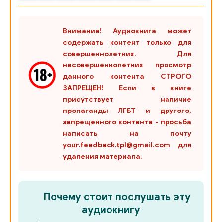
14-0_DOM-1
Внимание! Аудиокнига может
14-1_DOM-1
содержать контент только для
15-0_DOM-1
совершеннолетних. Для
несовершеннолетних просмотр
15-1_DOM-1
данного контента СТРОГО
ЗАПРЕЩЕН! Если в книге
16-0_DOM-1
присутствует наличие
16-1_DOM-1
пропаганды ЛГБТ и другого,
запрещенного контента - просьба
17-0_DOM-1
написать на почту
your.feedback.tpl@gmail.com для
17-1_DOM-1
удаления материала.
18-0_DOM-1
18-1_DOM-1
Почему стоит послушать эту
19-0_DOM-1
аудиокнигу