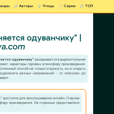
анры
Авторы
Чтецы
Серии
ТОП
яется одуванчику" |
va.com
няется одуванчику"
раскрывается в выразительном
южет, характеры героев и атмосферу произведения.
отличный способ не только отдохнуть, но и открыть
удиокниги разных направлений - от классики до
ывают.
у" доступна для прослушивания онлайн. Озвучка
сферу произведения. На странице представлено