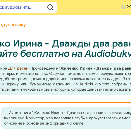
Ж
одуванчику
о Ирина - Дважды два равн
йте бесплатно на Audiobuk
анре
Для детей
. Произведение
"Жиленко Ирина - Дважды два рав
ит ярко и эмоционально. Озвучка помогает глубже прочувствовать с
добное время - дома, в дороге или во время повседневных дел. Это 
 к экрану или бумажному изданию. На Audiobukva.com собраны а
ть онлайн и находить новые истории, которые действительно захват
Аудиокнига "Жиленко Ирина - Дважды два равняется одуванчик
выполнена Комиссар, что позволяет глубже прочувствовать атмо
описание и основная информация о книге.