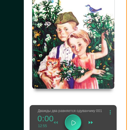
Дважды два равняется одуванчику 001
0:00
12:55