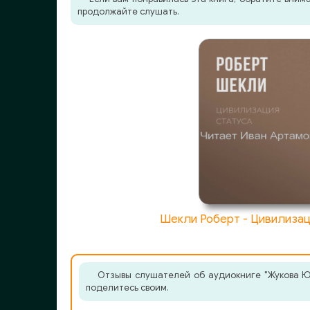
009-2
продолжайте слушать.
010-1
010-2
010-3
010-4
011-1
011-2
012-1
Шекли Роберт - Цивилизац
012-2
013-1
Отзывы слушателей об аудиокниге "Жукова Юл
013-2
поделитесь своим.
013-3