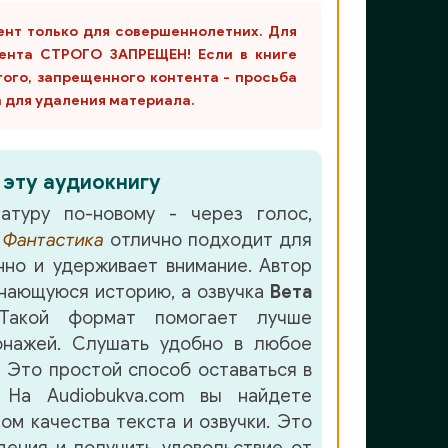
ент только для совершеннолетних. Для
ента СТРОГО ЗАПРЕЩЕН! Если в книге
гого, запрещенного контента - просьба
m для удаления материала.
 эту аудиокнигу
атуру по-новому - через голос,
е
Фантастика
отлично подходит для
но и удерживает внимание. Автор
нающуюся историю, а озвучка
Вета
Такой формат помогает лучше
онажей. Слушать удобно в любое
. Это простой способ оставаться в
 На Audiobukva.com вы найдете
ом качества текста и озвучки. Это