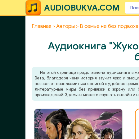
AUDIOBUKVA.COM
Главная
Авторы
В семье не без подвоха
Аудиокнига "Жуков
На этой странице представлена аудиокнига в 
Вета, благодаря чему история звучит ярко и эмоц
позволяет познакомиться с книгой в удобное время 
литературные миры без привязки к экрану или 
произведений. Здесь вы можете слушать онлайн и н