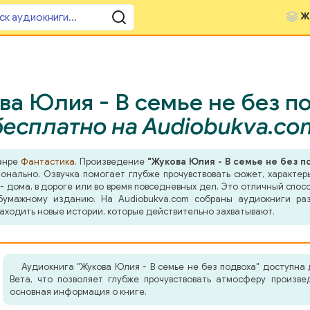
Ж
а Юлия - В семье не без по
бесплатно на Audiobukva.co
жанре
Фантастика
. Произведение
"Жукова Юлия - В семье не без п
ионально. Озвучка помогает глубже прочувствовать сюжет, характ
- дома, в дороге или во время повседневных дел. Это отличный спосо
бумажному изданию. На Audiobukva.com собраны аудиокниги ра
аходить новые истории, которые действительно захватывают.
Аудиокнига "Жукова Юлия - В семье не без подвоха" доступна
Вета, что позволяет глубже прочувствовать атмосферу произв
основная информация о книге.