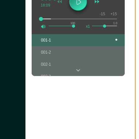
18:09
-15
+15
100
1.0
x1
001-1
001-2
002-1
002-2
003-1
003-2
004-1
004-2
005-1