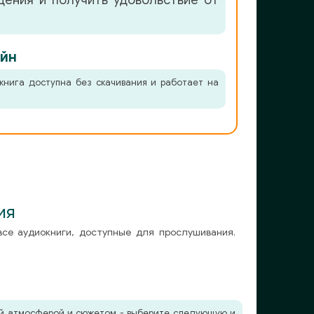
ения и получить удовольствие от
йн
книга доступна без скачивания и работает на
ия
все аудиокниги, доступные для прослушивания.
жей атмосферой и сюжетом - выберите следующую и