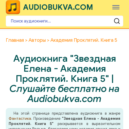
AUDIOBUKVA.COM
Главная
Авторы
Академия Проклятий. Книга 5
Аудиокнига "Звездная
Елена - Академия
Проклятий. Книга 5" |
Слушайте бесплатно на
Audiobukva.com
На этой странице представлена аудиокнига в жанре
Фантастика
. Произведение
"Звездная Елена - Академия
Проклятий. Книга 5"
раскрывается в выразительном
исполнении Ведьма, благодаря чему история звучит ярко и