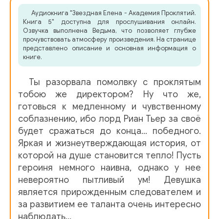
Аудиокнига "Звездная Елена - Академия Проклятий.
06_Akademija prokljatij_5
Книга 5" доступна для прослушивания онлайн.
Озвучка выполнена Ведьма, что позволяет глубже
07_Akademija prokljatij_5
прочувствовать атмосферу произведения. На странице
представлено описание и основная информация о
08_Akademija prokljatij_5
книге.
09_Akademija prokljatij_5
Ты разорвала помолвку с проклятым
10_Akademija prokljatij_5
тобою же директором? Ну что же,
готовься к медленному и чувственному
11_Akademija prokljatij_5
соблазнению, ибо лорд Риан Тьер за своё
будет сражаться до конца… победного.
12_Akademija prokljatij_5
Яркая и жизнеутверждающая история, от
13_Akademija prokljatij_5
которой на душе становится тепло! Пусть
героиня немного наивна, однако у нее
14_Akademija prokljatij_5
невероятно пытливый ум! Девушка
15_Akademija prokljatij_5
является прирожденным следователем и
за развитием ее таланта очень интересно
16_Akademija prokljatij_5
наблюдать…