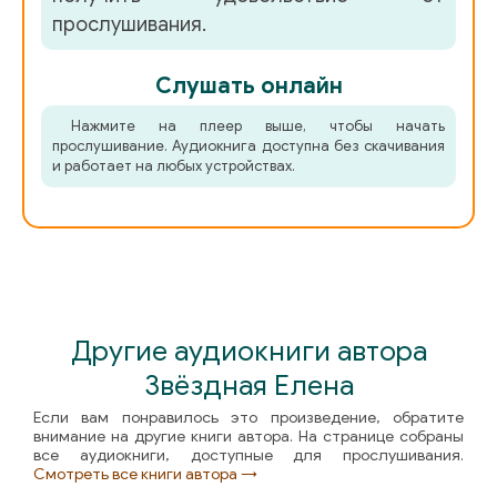
прослушивания.
52_Akademija prokljatij_5
53_Akademija prokljatij_5
Слушать онлайн
54_Akademija prokljatij_5
Нажмите на плеер выше, чтобы начать
прослушивание. Аудиокнига доступна без скачивания
и работает на любых устройствах.
55_Akademija prokljatij_5
Другие аудиокниги автора
Звёздная Елена
Если вам понравилось это произведение, обратите
внимание на другие книги автора. На странице собраны
все аудиокниги, доступные для прослушивания.
Смотреть все книги автора →