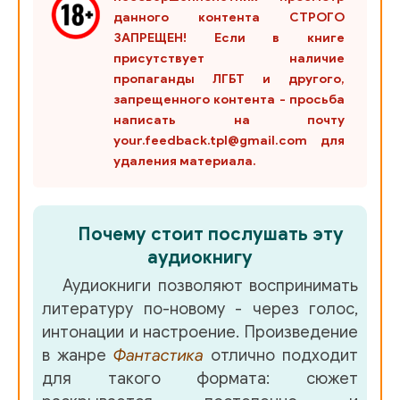
данного контента СТРОГО
29_Akademija prokljatij_5
ЗАПРЕЩЕН! Если в книге
присутствует наличие
30_Akademija prokljatij_5
пропаганды ЛГБТ и другого,
31_Akademija prokljatij_5
запрещенного контента - просьба
написать на почту
32_Akademija prokljatij_5
your.feedback.tpl@gmail.com для
удаления материала.
33_Akademija prokljatij_5
34_Akademija prokljatij_5
Почему стоит послушать эту
35_Akademija prokljatij_5
аудиокнигу
36_Akademija prokljatij_5
Аудиокниги позволяют воспринимать
литературу по-новому - через голос,
37_Akademija prokljatij_5
интонации и настроение. Произведение
38_Akademija prokljatij_5
в жанре
Фантастика
отлично подходит
для такого формата: сюжет
39_Akademija prokljatij_5