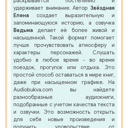
раскрывается постепенно и
40_Akademija prokljatij_5
удерживает внимание. Автор
Звёздная
Елена
создает выразительную и
41_Akademija prokljatij_5
запоминающуюся историю, а озвучка
42_Akademija prokljatij_5
Ведьма
делает её более живой и
насыщенной. Такой формат помогает
43_Akademija prokljatij_5
лучше прочувствовать атмосферу и
44_Akademija prokljatij_5
характеры персонажей. Слушать
удобно в любое время - во время
45_Akademija prokljatij_5
поездок, прогулок или отдыха. Это
46_Akademija prokljatij_5
простой способ оставаться в мире книг,
даже при насыщенном графике. На
47_Akademija prokljatij_5
Audiobukva.com вы найдете
48_Akademija prokljatij_5
разнообразные аудиокниги,
подобранные с учетом качества текста
49_Akademija prokljatij_5
и озвучки. Это возможность открыть
50_Akademija prokljatij_5
для себя новые произведения и
получить удовольствие от
51_Akademija prokljatij_5