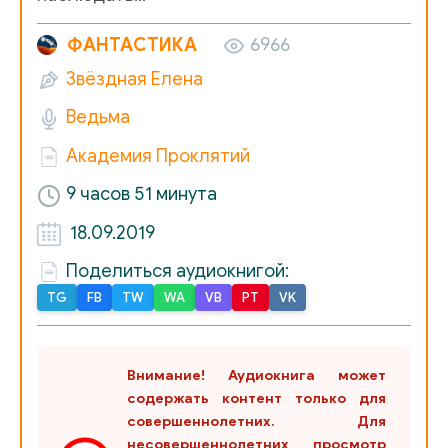
17_Akademija prokljatij_5
ФАНТАСТИКА
6966
18_Akademija prokljatij_5
Звёздная Елена
19_Akademija prokljatij_5
Ведьма
20_Akademija prokljatij_5
Академия Проклятий
21_Akademija prokljatij_5
9 часов 51 минута
22_Akademija prokljatij_5
18.09.2019
23_Akademija prokljatij_5
Поделиться аудиокнигой:
24_Akademija prokljatij_5
TG
FB
TW
WA
VB
PT
VK
25_Akademija prokljatij_5
26_Akademija prokljatij_5
Внимание! Аудиокнига может
содержать контент только для
27_Akademija prokljatij_5
совершеннолетних. Для
28_Akademija prokljatij_5
несовершеннолетних просмотр