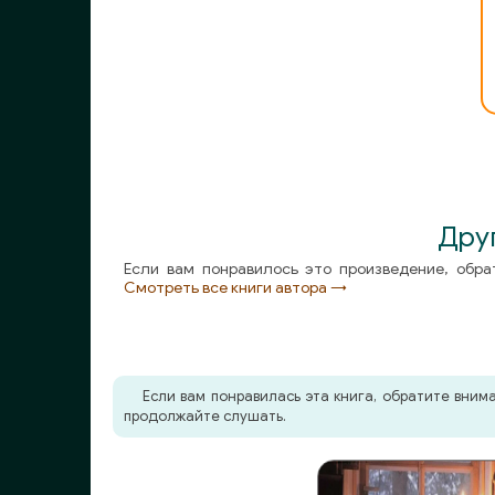
01_07_Zvonite_i_priezzhayte
01_08_Zvonite_i_priezzhayte
02_01_Deystvuyuschie_litsa_i_ispolniteli
02_02_Deystvuyuschie_litsa_i_ispolniteli
02_03_Deystvuyuschie_litsa_i_ispolniteli
Дру
Если вам понравилось это произведение, обра
02_04_Deystvuyuschie_litsa_i_ispolniteli
Смотреть все книги автора →
02_05_Deystvuyuschie_litsa_i_ispolniteli
02_06_Deystvuyuschie_litsa_i_ispolniteli
Если вам понравилась эта книга, обратите вни
продолжайте слушать.
02_07_Deystvuyuschie_litsa_i_ispolniteli
02_08_Deystvuyuschie_litsa_i_ispolniteli