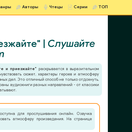
анры
Авторы
Чтецы
Серии
ТОП
езжайте" |
Слушайте
m
те и приезжайте"
раскрывается в выразительном
чувствовать сюжет, характеры героев и атмосферу
ных дел. Это отличный способ не только отдохнуть,
раны аудиокниги разных направлений - от классики
атывают.
оступна для прослушивания онлайн. Озвучка
вовать атмосферу произведения. На странице