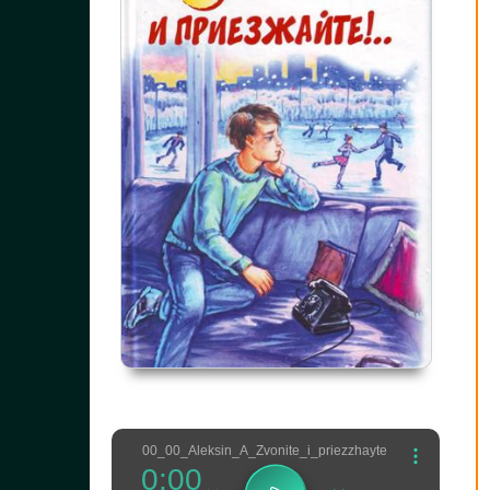
00_00_Aleksin_A_Zvonite_i_priezzhayte
0:00