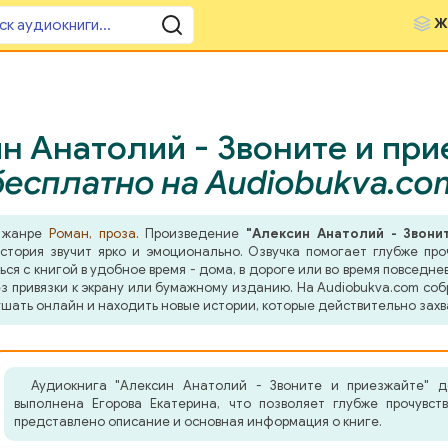
Ж
н Анатолий - Звоните и при
бесплатно на Audiobukva.co
в жанре
Роман, проза
. Произведение
"Алексин Анатолий - Звони
стория звучит ярко и эмоционально. Озвучка помогает глубже про
я с книгой в удобное время - дома, в дороге или во время повседнев
з привязки к экрану или бумажному изданию. На Audiobukva.com соб
шать онлайн и находить новые истории, которые действительно захв
Аудиокнига "Алексин Анатолий - Звоните и приезжайте" д
выполнена Егорова Екатерина, что позволяет глубже прочувст
представлено описание и основная информация о книге.