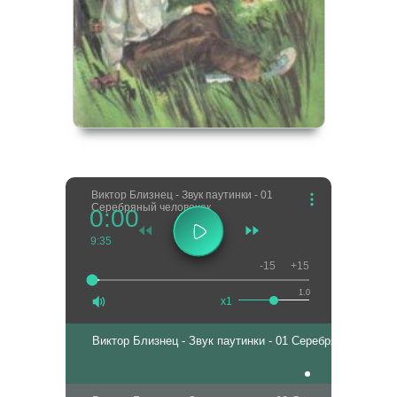
Виктор Близнец - Звук паутинки - 01
Серебряный человечек
0:00
9:35
-15
+15
1.0
x1
Виктор Близнец - Звук паутинки - 01 Серебряный челов