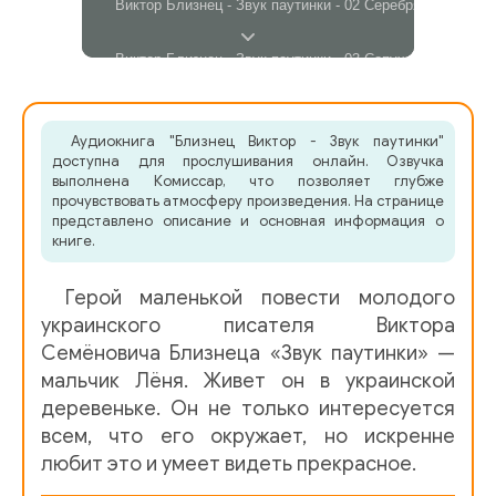
Виктор Близнец - Звук паутинки - 02 Серебряный челов
Виктор Близнец - Звук паутинки - 03 Сопуха
Виктор Близнец - Звук паутинки - 04 Крылатые деревья
Аудиокнига "Близнец Виктор - Звук паутинки"
доступна для прослушивания онлайн. Озвучка
Виктор Близнец - Звук паутинки - 05 Адам
выполнена Комиссар, что позволяет глубже
прочувствовать атмосферу произведения. На странице
представлено описание и основная информация о
Виктор Близнец - Звук паутинки - 06 Нина
книге.
Виктор Близнец - Звук паутинки - 07 Глыпа и Бакун
Герой маленькой повести молодого
украинского писателя Виктора
Виктор Близнец - Звук паутинки - 08 Врач Бусько
Семёновича Близнеца «Звук паутинки» —
мальчик Лёня. Живет он в украинской
Виктор Близнец - Звук паутинки - 09 За паутинкой
деревеньке. Он не только интересуется
всем, что его окружает, но искренне
Виктор Близнец - Звук паутинки - 10 Всё уплывает
любит это и умеет видеть прекрасное.