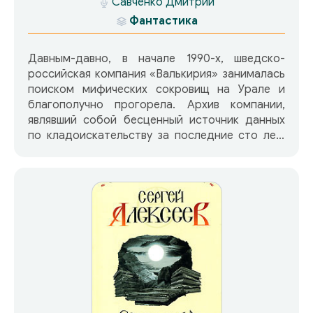
Савченко Дмитрий
Фантастика
Давным-давно, в начале 1990-х, шведско-
российская компания «Валькирия» занималась
поиском мифических сокровищ на Урале и
благополучно прогорела. Архив компании,
являвший собой бесценный источник данных
по кладоискательству за последние сто лет,
был утерян. Но не утрачен. В наши дни
аналитики инновационного технопарка
Осколково, в чье распоряжение попал архив,
пришли к выводу, что некие хранители
уральских сокровищ причастны к созданию
нового, загадочного и мощного источника
энергии под названием «соларис». Грядут
президентские выборы, олигархи бьются за
сферы влияния – «соларис» всем пришелся бы
кстати. А сыну Мамонта, вкусившему соли
знаний на Трех Таригах, ведома его тайна…