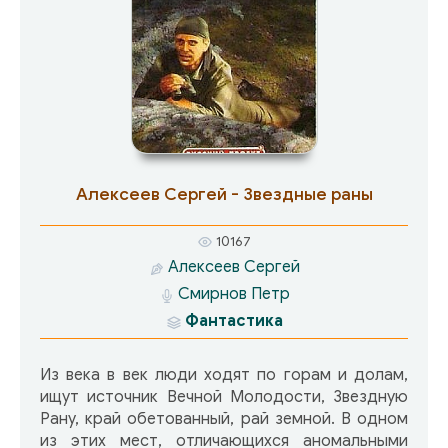
Валькирию, а бывший полковник Арчеладзе
встает на защиту балканской святыни
Северной цивилизации — на Земле Сияющей
Власти тоже идёт война, и никто не знает, над
кем в следующий раз заплачет гавайская
гитара.
Алексеев Сергей - Звездные раны
10167
Алексеев Сергей
Смирнов Петр
Фантастика
Из века в век люди ходят по горам и долам,
ищут источник Вечной Молодости, Звездную
Рану, край обетованный, рай земной. В одном
из этих мест, отличающихся аномальными