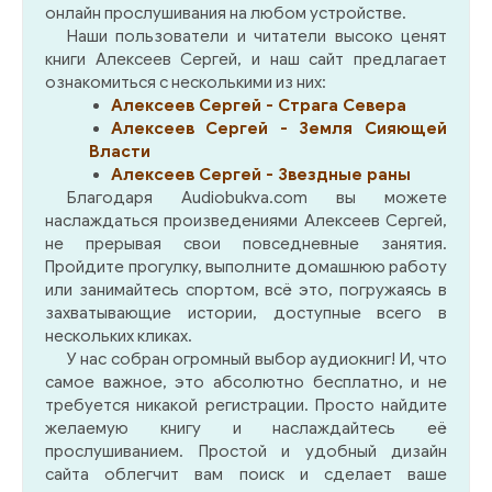
уйти в мир. Но сначала он хочет разобраться, к
онлайн прослушивания на любом устройстве.
чему его приговорили — к пожизненной
Наши пользователи и читатели высоко ценят
каторге или к поиску истины…
книги Алексеев Сергей, и наш сайт предлагает
ознакомиться с несколькими из них:
Алексеев Сергей - Страга Севера
Алексеев Сергей - Земля Сияющей
Власти
Алексеев Сергей - Звездные раны
Благодаря Audiobukva.com вы можете
наслаждаться произведениями Алексеев Сергей,
не прерывая свои повседневные занятия.
Пройдите прогулку, выполните домашнюю работу
или занимайтесь спортом, всё это, погружаясь в
захватывающие истории, доступные всего в
нескольких кликах.
У нас собран огромный выбор аудиокниг! И, что
самое важное, это абсолютно бесплатно, и не
требуется никакой регистрации. Просто найдите
желаемую книгу и наслаждайтесь её
прослушиванием. Простой и удобный дизайн
сайта облегчит вам поиск и сделает ваше