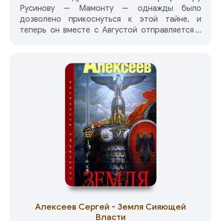
Русинову — Мамонту — однажды было
дозволено прикоснуться к этой тайне, и
теперь он вместе с Августой отправляется в
Музей забытых вещей, где его ждет встреча с
Вершителем судеб. Тем временем полковник
Арчелалзе, глава спецотдела Министерства
безопасности, ведет поиски золотого запаса
КПСС, который, судя по всему, исчез только на
бумаге…
Алексеев Сергей - Земля Сияющей
Власти