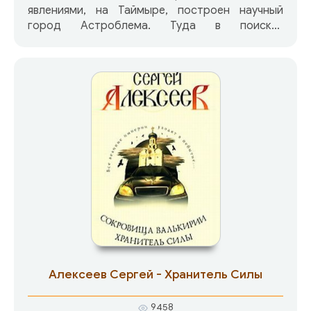
явлениями, на Таймыре, построен научный
город Астроблема. Туда в поисках
легендарной страны счастья устремляется
журналист Опарин, изучивший старые
раскольничьи книги и архивы НКВД. Тем
временем в Горном Алтае, в Манорайской
впадине ведется глубинное бурение. Мамонт и
Дара, как всегда оказываются там, где Земле,
хранящей соль Знаний, грозит беда.
Алексеев Сергей - Хранитель Силы
9458