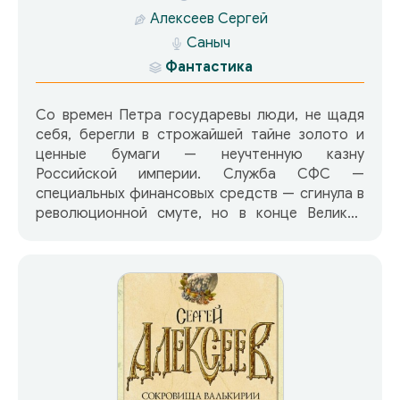
Алексеев Сергей
Саныч
Фантастика
Со времен Петра государевы люди, не щадя
себя, берегли в строжайшей тайне золото и
ценные бумаги — неучтенную казну
Российской империи. Служба СФС —
специальных финансовых средств — сгинула в
революционной смуте, но в конце Великой
Отечественной войны неучтенная казна снова
пополнилась: в руках последователей
государевых людей оказались акции
Веймарской республики — «бомба»,
способная взорвать экономику всей Европы. В
наши дни журналист Андрей Хортов,
собирающий материал о секретной
экономической деятельности Коминтерна,
неожиданно оказывается в гуще сражения за