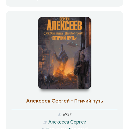
спас чужак, владеющий языческими чарами.
После этого в жизни Алексеева стали
происходить странные события. Ему стало
необходимо: попасть на гору Манарага, что на
севере Урала; найти подземную цивилизацию
гоев-гиперборейцев; поймать золотую рыбку
Валек; встретиться с Валькирией. Автору
почти удалось достичь своего, и Валькирию он
встретил. Вот здесь и скрыта самая большая
тайна…
Алексеев Сергей - Птичий путь
6937
Алексеев Сергей