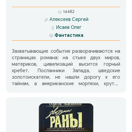
14482
Алексеев Сергей
Исаев Олег
Фантастика
Захватывающие события разворачиваются на
страницах романа: на стыке двух миров,
материков, цивилизаций высится горный
хребет. Посланники Запада, шведские
золотоискатели, не нашли дорогу к его
тайнам, а американские морпехи, крутые
парни, побывавшие не в одном сражении, на
склонах горы видят «ангелов», бросают
оружие и бегут собирать цветы. Теперь в игру
вступают «охотники» с Дальнего Востока и
сразу ставят капкан на крупного зверя —
Мамонта, ведь только он может привести их к
«сокровищам Вар-Вар»… Мамонт ищет свою