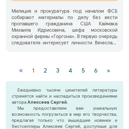
Милиция и прокуратура под началом ФСБ
собирают материалы по делу без вести
пропавшего гражданина США Каймака
Михаила Идрисовича, шефа московской
охранной фирмы «Горгона». В первую очередь
следователя интересует личности Вячеслава
Ражного, хозяина охотничий базы, в чьих
владениях и исчез Каймак. Сам Ражный давно
не появлялся на базе, и никто не знает, где его
искать. Никто, кроме соратников ПО Сергиеву
«
1
2
3
4
5
6
»
воинству. А в Сергиевом воинстве творится
неладное. За дна года по приговору Ослаба
двести сорок восемь воинов Засадного Полка
Ежедневно тысячи ценителей литературы
оказались в Сиром урочище, окруженном
стремятся найти и насладиться произведениями
Вещерскими лесами, — вольные и вотчинные
автора
Алексеев Сергей
.
араксы, лучшие из лучших. Туда же указан путь
Мы предоставляем вам уникальную
и Вячеславу Ражному, который в поединке с
возможность погрузиться в мир его творчества,
волком утратил ярое сердце — таков был суд
предлагая только что вышедшие новинки и
Ослаба. Ражный мог не принимать наказание и
бестселлеры Алексеев Сергей, доступные для