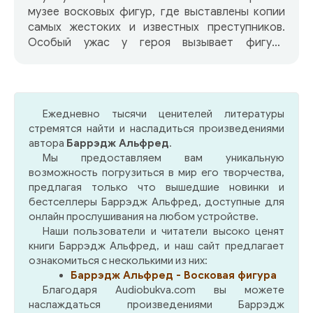
музее восковых фигур, где выставлены копии
самых жестоких и известных преступников.
Особый ужас у героя вызывает фигура
доктора Буардета — единственного убийцы,
чей манекен был создан при жизни, так как
полиция не смогла найти его тело. Хьюсон
остается один на один с жуткими изваяниями,
Ежедневно тысячи ценителей литературы
погружаясь в леденящую атмосферу страха,
стремятся найти и насладиться произведениями
которая заставляет его усомниться в том, что
автора
Баррэдж Альфред
.
фигуры сделаны из воска.
Мы предоставляем вам уникальную
возможность погрузиться в мир его творчества,
предлагая только что вышедшие новинки и
бестселлеры Баррэдж Альфред, доступные для
онлайн прослушивания на любом устройстве.
Наши пользователи и читатели высоко ценят
книги Баррэдж Альфред, и наш сайт предлагает
ознакомиться с несколькими из них:
Баррэдж Альфред - Восковая фигура
Благодаря Audiobukva.com вы можете
наслаждаться произведениями Баррэдж