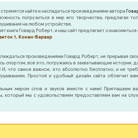
или свергнуть его с
Томбалку — Люди Черного
Сергей Царегород
тола. Им это удалось, но
круга
стремятся найти и насладиться произведениями автора
Гова
Леонид Каганов — Бесе
адолго. Как Конан спас
ожность погрузиться в мир его творчества, предлагая то
папой (чит. Амир Раши
 королевство, читайте в
лушивания на любом устройстве.
Роберт Говард — К
не «Час дракона».
т книги Говард Роберт, и наш сайт предлагает ознакомиться с
Делькарды (чит. Савос
виток 1. Конан-Варвар
Иван) Джером К.Джер
Наброски для ром
(фрагмент) (чит. Е
лаждаться произведениями Говард Роберт, не прерывая свои
Федорив) Ричард Бах — 
 спортом, всё это, погружаясь в захватывающие истории, дос
чит. Алексей Дик и ToN4)
 И, что самое важное, это абсолютно бесплатно, и не треб
лушиванием. Простой и удобный дизайн сайта облегчит ва
льным миром слов и звуков вместе с нами! Приглашаем в
ры, который мы с удовольствием предоставляем вам на слух