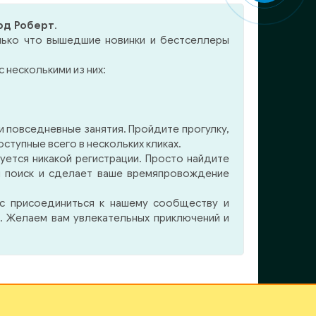
кинофильмов и
цев)
компьютерных игр. Его
рд Роберт
.
ды с
создатель — американский
лько что вышедшие новинки и бестселлеры
дов)
писатель Роберт Говард,
ошка
один из родоначальников
 несколькими из них:
ькин
«фэнтези» и основатель
ом —
столь популярного ныне
ана
жанра «меча и магии».
лена
Содержание: — …родится
 повседневные занятия. Пройдите прогулку,
Кот (
ведьма -Гвозди с красными
тупные всего в нескольких кликах.
шляпками -По ту сторону
уется никакой регистрации. Просто найдите
Чёрной
м поиск и сделает ваше времяпровождение
ас присоединиться к нашему сообществу и
. Желаем вам увлекательных приключений и