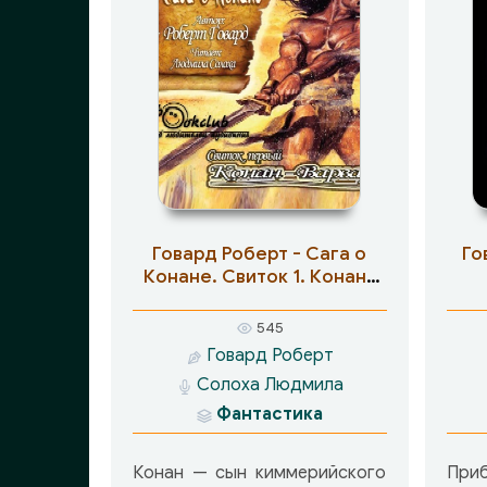
Говард Роберт - Сага о
Го
Конане. Свиток 1. Конан-
Варвар
545
Говард Роберт
Солоха Людмила
Фантастика
Конан — сын киммерийского
Пр