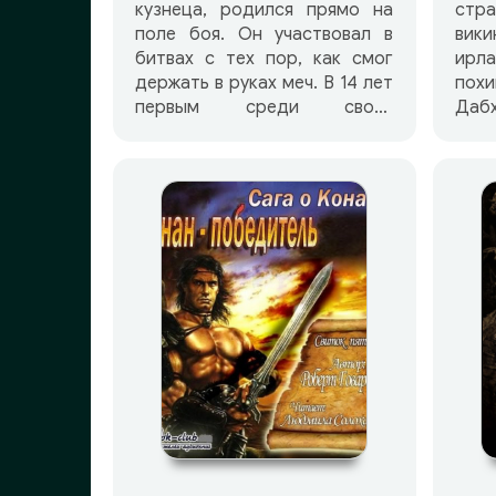
кузнеца, родился прямо на
стр
поле боя. Он участвовал в
вик
битвах с тех пор, как смог
ирл
держать в руках меч. В 14 лет
пох
первым среди своих
Дабх
соплеменников поднялся при
идет
штурме на стену крепости
к н
Венариум. Примерно в 18 лет
ста
попал в плен, вскоре бежал и
хра
отправился в странствие по
вож
миру. В Аренжуне — столице
пикт
Заморы, Конан осваивает
профессию вора. Далее, в
поисках приключений он
путешествует в соседние
страны — Коринфию и
Нимедию. Вступив в армию
туранского короля Йилдиза
он совершенствуется в
владении луком и исскустве