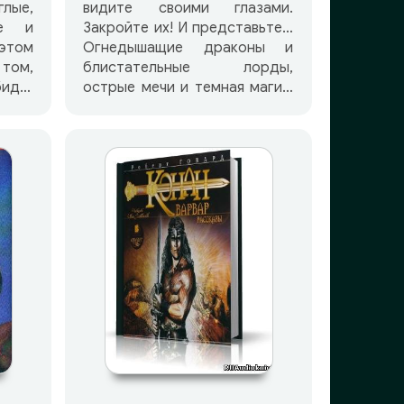
лые,
видите своими глазами.
ые и
Закройте их! И представьте…
этом
Огнедышащие драконы и
том,
блистательные лорды,
биды,
острые мечи и темная магия,
иной
хитрые лепреконы и гордые
ствие
девы. Здесь у фантазии нет
ком,
границ и нет правил. Это мир
огут
сказок: где-то правдивых, а
ьбы
иногда вовсе фантастичных.
й, а
Сказок смешных и страшных.
огут
Мир, которого нет и который
ьбы
совсем рядом, стоит лишь
к. В
протянуть руку. Вы до сих
и, вы
пор верите в чудо? Значит,
-мяу,
вам сюда. Глубина. Выпуск 23.
Фэнтези. Содержание: 1.
ный
Александр Анисимов «Плачь
кого
о нём, моя прекрасная
имых
бэнши» (Михаил Прокопов) 2.