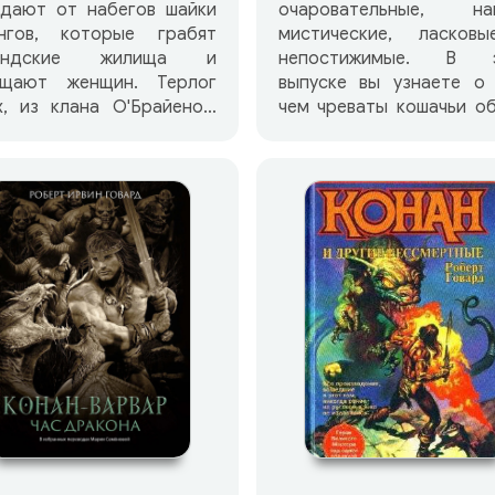
адают от набегов шайки
очаровательные, наг
ингов, которые грабят
мистические, ласков
андские жилища и
непостижимые. В 
ищают женщин. Терлог
выпуске вы узнаете о 
, из клана О'Брайенов,
чем чреваты кошачьи о
 по их следам. В схватке
сколь спасительно, а 
ему приходит на помощь
раз губительно присут
туя Черного Человека,
кошек рядом с челове
нящая дух легендарного
каким образом кошки м
дя уходящего народа
влиять на суд
ов — Брана Мак Морна.
обыкновенных люде
также как люди м
повлиять на суд
необыкновенных коше
общем, кошки такие кошк
же сами понимаете. Мур
дамы и господа! ГЛУБИНА —
это литератур
аудиопроект творчес
объединения независ