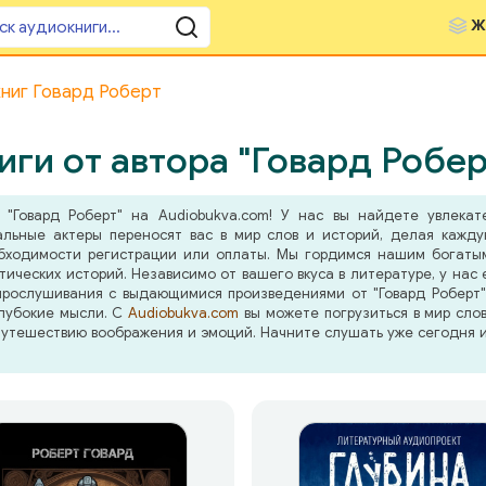
Ж
ниг Говард Роберт
ги от автора "Говард Робер
"Говард Роберт" на Audiobukva.com! У нас вы найдете увлекат
альные актеры переносят вас в мир слов и историй, делая кажд
бходимости регистрации или оплаты. Мы гордимся нашим богатым
ических историй. Независимо от вашего вкуса в литературе, у нас
рослушивания с выдающимися произведениями от "Говард Роберт" 
глубокие мысли. С
Audiobukva.com
вы можете погрузиться в мир сло
путешествию воображения и эмоций. Начните слушать уже сегодня 