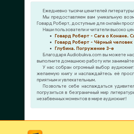
приключений, могучих воинах,
реш
колдунах и магах
прес
Ежедневно тысячи ценителей литературы 
нен
Мы предоставляем вам уникальную возм
свое
Говард Роберт, доступные для онлайн прос
рома
Наши пользователи и читатели высоко ценя
Говард Роберт - Сага о Конане. С
Говард Роберт - Чёрный человек
Глубина. Погружение 3-е
Благодаря Audiobukva.com вы можете нас
выполните домашнюю работу или занимайтесь
У нас собран огромный выбор аудиокниг!
желаемую книгу и наслаждайтесь её прос
приятным и увлекательным.
Позвольте себе наслаждаться удивите
погрузиться в безграничный мир литерату
незабвенных моментов в мире аудиокниг!