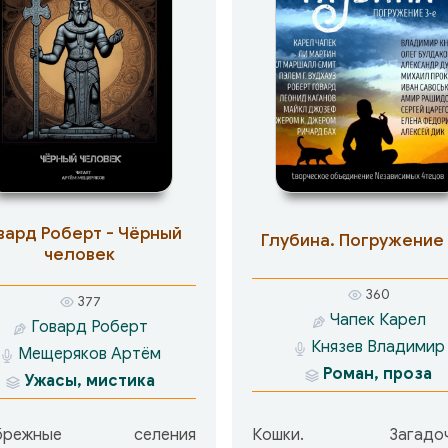
вард Роберт - Чёрный
Глубина. Погружение 
человек
360
377
Чапек Карел
Говард Роберт
Князев Владимир
Мещеряков Артём
Роман, проза
Ужасы, мистика
ибрежные селения
Кошки. Загадочн