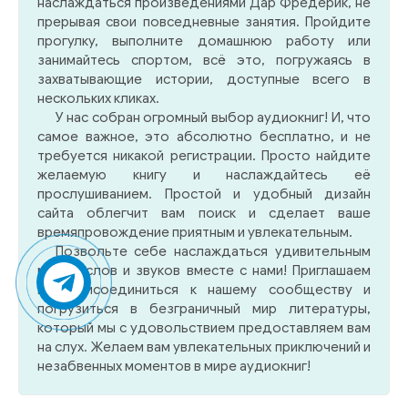
наслаждаться произведениями Дар Фредерик, не
прерывая свои повседневные занятия. Пройдите
прогулку, выполните домашнюю работу или
занимайтесь спортом, всё это, погружаясь в
захватывающие истории, доступные всего в
нескольких кликах.
У нас собран огромный выбор аудиокниг! И, что
самое важное, это абсолютно бесплатно, и не
требуется никакой регистрации. Просто найдите
желаемую книгу и наслаждайтесь её
прослушиванием. Простой и удобный дизайн
сайта облегчит вам поиск и сделает ваше
времяпровождение приятным и увлекательным.
Позвольте себе наслаждаться удивительным
миром слов и звуков вместе с нами! Приглашаем
вас присоединиться к нашему сообществу и
погрузиться в безграничный мир литературы,
который мы с удовольствием предоставляем вам
на слух. Желаем вам увлекательных приключений и
незабвенных моментов в мире аудиокниг!