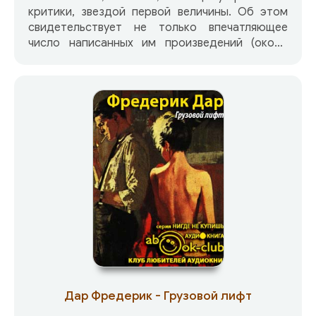
критики, звездой первой величины. Об этом
свидетельствует не только впечатляющее
число написанных им произведений (около
200) и громадные для Франции тиражи его
книг, исчисляющиеся многими сотнями тысяч
экземпляров, но прежде всего сам тип
созданного им специфического французского
детектива, в котором стремительность и
замысловатость развития действия вместе с
изящно-грубоватой и фривольной, обильно
пересыпанной жаргонизмами манерой
повествования, порой граничат с пародией на
традиционный тип полицейского романа.
Дар Фредерик - Грузовой лифт