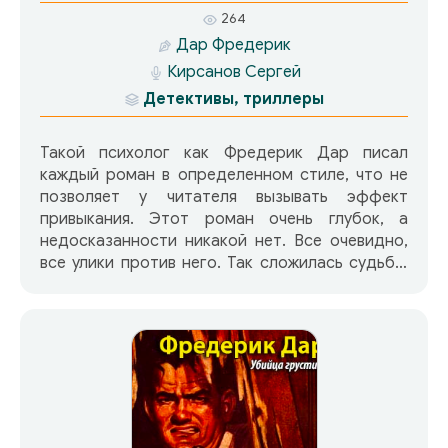
264
Дар Фредерик
Кирсанов Сергей
Детективы, триллеры
Такой психолог как Фредерик Дар писал
каждый роман в определенном стиле, что не
позволяет у читателя вызывать эффект
привыкания. Этот роман очень глубок, а
недосказанности никакой нет. Все очевидно,
все улики против него. Так сложилась судьба.
Кстати в конце очень глубокая философская
мысль. Судьба предначертана — вот что хотел
сказать великий француз. Если человеку
предначертано попасть под волю неких
неприятных обстоятельств, то он обязательно
попадет под это стечение обстоятельств.