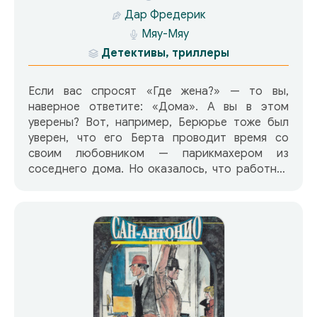
Дар Фредерик
Мяу-Мяу
Детективы, триллеры
Если вас спросят «Где жена?» — то вы,
наверное ответите: «Дома». А вы в этом
уверены? Вот, например, Берюрье тоже был
уверен, что его Берта проводит время со
своим любовником — парикмахером из
соседнего дома. Но оказалось, что работник
шампуня и расчески так и не дождался мадам
Б.Б. на рюмку чая. Пришлось испортить отпуск
Сан-Антонио. Берю вырвал его прямо с
концерта и, заливаясь слезами, умолял найти
его нежную стокилограммовую птичку…