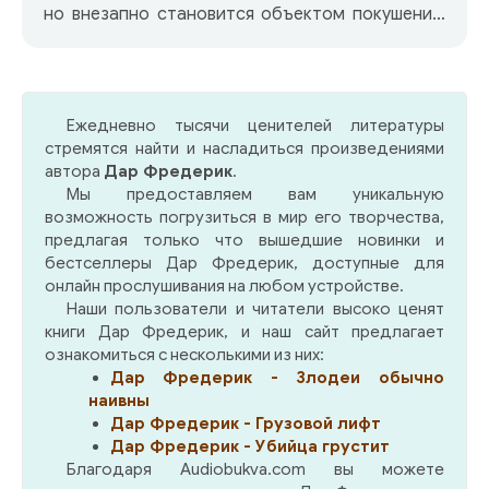
но внезапно становится объектом покушения.
Спасшись от смерти, он берется за
расследование, чтобы понять, кто же за этим
стоит и какова причина попытки на его жизнь.
В процессе он обнаруживает, что за
Ежедневно тысячи ценителей литературы
криминальным фасадом скрываются
стремятся найти и насладиться произведениями
шпионские игры, и это дело оказывается
автора
Дар Фредерик
.
гораздо сложнее, чем казалось на первый
Мы предоставляем вам уникальную
взгляд.
возможность погрузиться в мир его творчества,
предлагая только что вышедшие новинки и
бестселлеры Дар Фредерик, доступные для
онлайн прослушивания на любом устройстве.
Наши пользователи и читатели высоко ценят
книги Дар Фредерик, и наш сайт предлагает
ознакомиться с несколькими из них:
Дар Фредерик - Злодеи обычно
наивны
Дар Фредерик - Грузовой лифт
Дар Фредерик - Убийца грустит
Благодаря Audiobukva.com вы можете