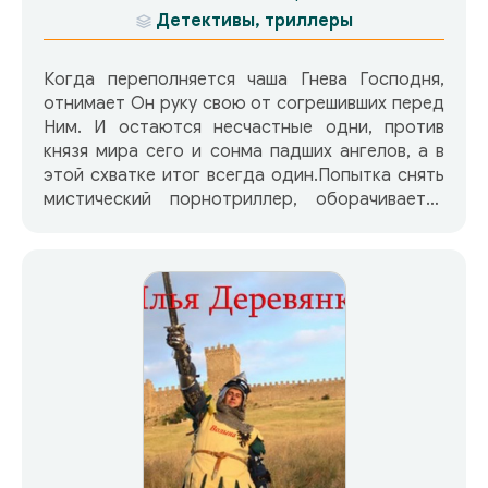
Детективы, триллеры
Когда переполняется чаша Гнева Господня,
отнимает Он руку свою от согрешивших перед
Ним. И остаются несчастные одни, против
князя мира сего и сонма падших ангелов, а в
этой схватке итог всегда один.Попытка снять
мистический порнотриллер, оборачивается
для его создателей встречей с теми, о ком они
его снимали. Встреча же…, а впрочем дальше
сами…