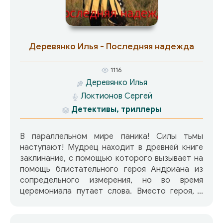
Деревянко Илья - Последняя надежда
1116
Деревянко Илья
Локтионов Сергей
Детективы, триллеры
В параллельном мире паника! Силы тьмы
наступают! Мудрец находит в древней книге
заклинание, с помощью которого вызывает на
помощь блистательного героя Андриана из
сопредельного измерения, но во время
церемониала путает слова. Вместо героя, в
этот мир из нашего, попадает бандит
Андрюха Орлов по кличке Волына, бабник и