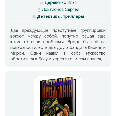
Деревянко Илья
Локтионов Сергей
Детективы, триллеры
Две враждующие преступные группировки
воюют между собой, попутно решая еще
какие-то свои проблемы. Вроде бы всё на
поверхности, есть два друга бандита Кирилл и
Мирон. Один нашел в себе мужество
обратиться к Богу и через это, и сам спасся, а
так же спас своих товарищей. А вот другой…
Но не будем забегать вперёд. Время описания
произошедших событий середина 90-х годов
прошлого столетия. Книга содержит сцены
насилия. Не рекомендуется людям с
чувствительной и неуравновешенной психикой.