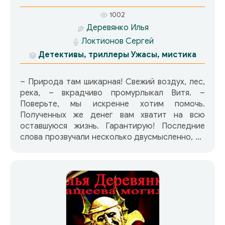
1002
Деревянко Илья
Локтионов Сергей
Детективы, триллеры
Ужасы, мистика
– Природа там шикарная! Свежий воздух, лес,
река, – вкрадчиво промурлыкал Витя. –
Поверьте, мы искренне хотим помочь.
Полученных же денег вам хватит на всю
оставшуюся жизнь. Гарантирую! Последние
слова прозвучали несколько двусмысленно, но
захмелевший Захаров ничего не заметил.
«Действительно, почему бы нет, – вдруг
подумал он. – На природе хорошо, и деньги…
Больше не нужно будет шакалить у пивнушки.
Заживу в свое удовольствие…» – Лад-д-но, –
слегка заплетающимся языком сказал он. – Я
с-согласен. Г-д-де подписывать? Содержит