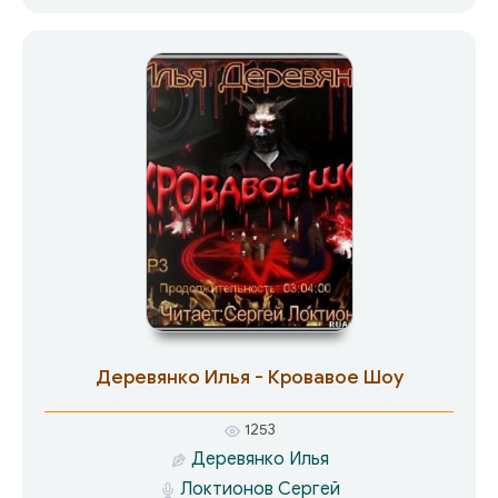
неминуемая, мучительная смерть. Но так ли уж
безопасна пресс-хата? Они задумались над
этим когда в камеру вошла очередная жертва,
погоняло Вояка…
Деревянко Илья - Кровавое Шоу
1253
Деревянко Илья
Локтионов Сергей