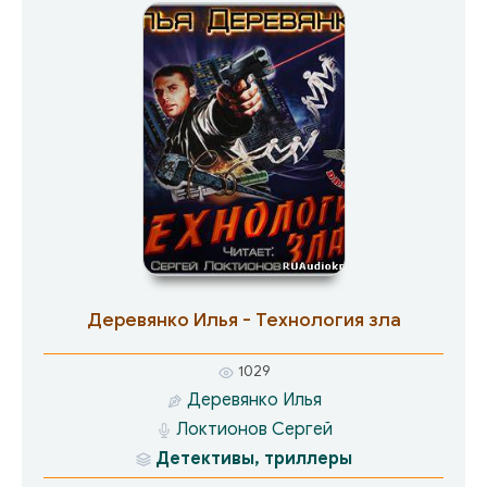
пьяница! Быстро освоившись на новом месте,
он делает местной нечисти козью морду!
Деревянко Илья - Технология зла
1029
Деревянко Илья
Локтионов Сергей
Детективы, триллеры