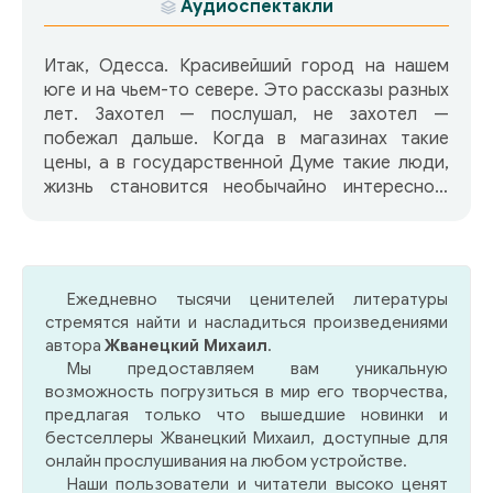
Аудиоспектакли
Итак, Одесса. Красивейший город на нашем
юге и на чьем-то севере. Это рассказы разных
лет. Захотел — послушал, не захотел —
побежал дальше. Когда в магазинах такие
цены, а в государственной Думе такие люди,
жизнь становится необычайно интересной!
Содержание: 01. Прелюдия 02. Итак, Одесса
03. Миша 04. Старик-сантехник 05. Алло,
Гриша 06. Футбол 07. Козак 08. Что-то есть в
этой почве 09. Похороны 10. Осень в Одессе 11.
Ежедневно тысячи ценителей литературы
Неразделeнная любовь 12. Подожди 13. Язык 14.
стремятся найти и насладиться произведениями
О Боже, сохрани этот город 15. Я обнимаю вас
автора
Жванецкий Михаил
.
Bonus: 16. Воскресный день 17. Ставь псису!.. 18.
Мы предоставляем вам уникальную
Склад
возможность погрузиться в мир его творчества,
предлагая только что вышедшие новинки и
бестселлеры Жванецкий Михаил, доступные для
онлайн прослушивания на любом устройстве.
Наши пользователи и читатели высоко ценят