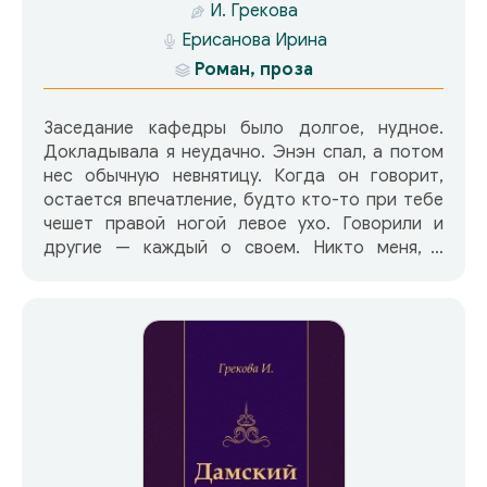
И. Грекова
Ерисанова Ирина
Роман, проза
Заседание кафедры было долгое, нудное.
Докладывала я неудачно. Энэн спал, а потом
нес обычную невнятицу. Когда он говорит,
остается впечатление, будто кто-то при тебе
чешет правой ногой левое ухо. Говорили и
другие — каждый о своем. Никто меня, в
сущности, не поддержал. Видимо, разговор о
двойках, об их причинах и следствиях
попросту изжил себя.