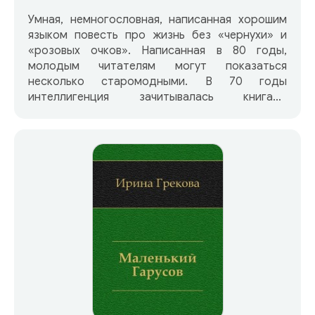
Умная, немногословная, написанная хорошим
языком повесть про жизнь без «чернухи» и
«розовых очков». Написанная в 80 годы,
молодым читателям могут показаться
несколько старомодными. В 70 годы
интеллигенция зачитывалась книгами
И.Грековой, ставшими сенсацией. Елена
Вентцель (1907 – 2002), в литературном мире
известная под псевдонимом И. Грекова, автор
нашумевших на рубеже 1980-х повестей
«Кафедра» и «Вдовий пароход». Любовь
читателей И. Грекова снискала еще в начале
1960-х, когда в «Новом мире» была напечатан
ее рассказ «Дамский мастер». Имя она себе
сделала как мастер психологичной и
удивительно интеллигентной женской прозы,
затрагивавшей, вместе с тем, и острые
социальные проблемы. Интеллигенция видела
в героях Грековой свой портрет, и портрет,
исполненный благосклонным художником.