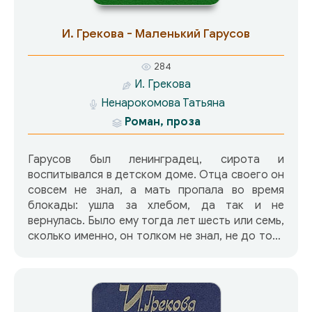
Реальную Елену Вентцель если что и связывало
со своим литературным двойником, так
И. Грекова - Маленький Гарусов
именно глубокая интеллигентность. Она была
профессором математики, составила
284
знаменитый учебник по теории вероятностей.
И. Грекова
Работала в «оборонке». И хотя критики
Ненарокомова Татьяна
упорно называли Грекову «Ириной», на самом
деле псевдоним – от математического
Роман, проза
«игрек». Литературная слава пришла к ней на
склоне лет – и слава заслуженная.
Гарусов был ленинградец, сирота и
воспитывался в детском доме. Отца своего он
совсем не знал, а мать пропала во время
блокады: ушла за хлебом, да так и не
вернулась. Было ему тогда лет шесть или семь,
сколько именно, он толком не знал, не до того
было: голод.