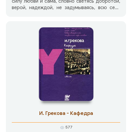
силу любви и сама, словно светясь добротой,
верой, надеждой, не задумываясь, всю себя
отдавала людям. Большая любовь как
заслуженная награда пришла к Верочке
Ларичевой тогда, когда она уж и надеяться
перестала… Эта аудиокнига — литературная
основа фильма С. Говорухина «Благословите
женщину».
И. Грекова - Кафедра
577