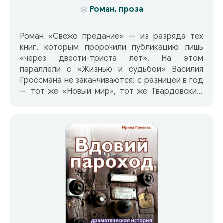
Роман, проза
Роман «Свежо предание» — из разряда тех
книг, которым пророчили публикацию лишь
«через двести-триста лет». На этом
параллели с «Жизнью и судьбой» Василия
Гроссмана не заканчиваются: с разницей в год
— тот же «Новый мир», тот же Твардовский,
тот же сейф… Эпопея Гроссмана была
напечатана за границей через 19 лет, в России
— через 27. Роман И. Грековой увидел свет
через 33 года (на родине — через 35 лет), к
счастью, при жизни автора. В нем Елена
Вентцель, русская женщина с немецкой
фамилией, коснулась невозможного, для
своего времени непроизносимого:
сталинского антисемитизма. Но дело у нее не
в идейности и не в политике. Писательница
забила тревогу, как всякий порядочный
человек, когда на глазах у него ни за что