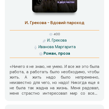
гибнут достойные люди. Это беда и боль не
только их, но и того народа, который такое
допустил. И именно русский человек в романе
перечисляет основные черты еврейского
И. Грекова - Вдовий пароход
народа: «Вековые-то преследования даром не
прошли, выковали и характер, и волю, и
400
сплоченность. Любовь к детям. Любовь к
И. Грекова
родичам… И мудрость <…> Горькая такая,
Иванова Маргарита
спокойная… с юмором».
Роман, проза
«Ничего я не знаю, не умею. И все же это была
работа, а работать было необходимо, чтобы
жить. А жить надо было непременно,
неизвестно для чего, но надо! Никогда еще я
не была так жадна на жизнь. Меня радовал,
меня страстно интересовал мир со всеми
своими подробностями: лиловым асфальтом
улиц, бегучими дымами в небе, зеленой