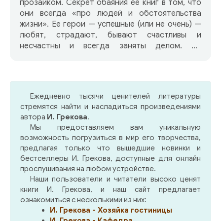
прозаиком. Секрет обаяния ее книг в том, что
они всегда «про людей и обстоятельства
жизни». Ее герои — успешные (или не очень) —
любят, страдают, бывают счастливы и
несчастны и всегда заняты делом. На
университетской кафедре, в студенческой
аудитории, «на испытаниях» кипят
профессиональные страсти, проистекают
тайные служебные романы — как известно,
Ежедневно тысячи ценителей литературы
самые яркие, самые запретные.
стремятся найти и насладиться произведениями
автора
И. Грекова
.
Мы предоставляем вам уникальную
возможность погрузиться в мир его творчества,
предлагая только что вышедшие новинки и
бестселлеры И. Грекова, доступные для онлайн
прослушивания на любом устройстве.
Наши пользователи и читатели высоко ценят
книги И. Грекова, и наш сайт предлагает
ознакомиться с несколькими из них:
И. Грекова - Хозяйка гостиницы
И. Грекова - Кафедра