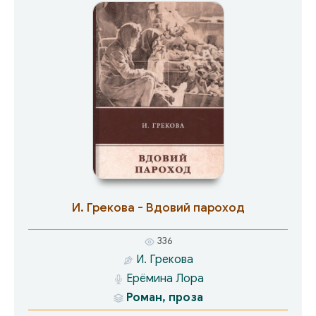
прошлогодней травой, лезущей из-под
грязного снега грубым символом
бессмертия...».
И. Грекова - Вдовий пароход
336
И. Грекова
Ерёмина Лора
Роман, проза