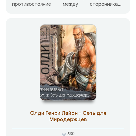
противостояние между сторонниками
Олимпийских богов и адептами Тартара.
Деяния смертных зашли так далеко, что под
угрозу поставлено само существование
богов…
Олди Генри Лайон - Сеть для
Миродержцев
530