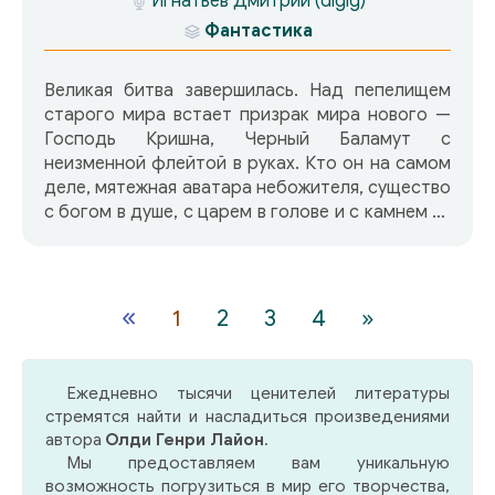
Игнатьев Дмитрий (digig)
Фантастика
Великая битва завершилась. Над пепелищем
старого мира встает призрак мира нового —
Господь Кришна, Черный Баламут с
неизменной флейтой в руках. Кто он на самом
деле, мятежная аватара небожителя, существо
с богом в душе, с царем в голове и с камнем за
пазухой? Чего он хочет? Те, что знал это —
мертвы. Те, кто не знал — мертвы тоже. А
перед Индрой-Громовержцем шаг за шагом
раскрывается бурная жизнь Карны-Подкидыша
«
1
2
3
4
»
по прозвищу Секач, жизнь смертной молнии из
земли в небо…
Ежедневно тысячи ценителей литературы
стремятся найти и насладиться произведениями
автора
Олди Генри Лайон
.
Мы предоставляем вам уникальную
возможность погрузиться в мир его творчества,