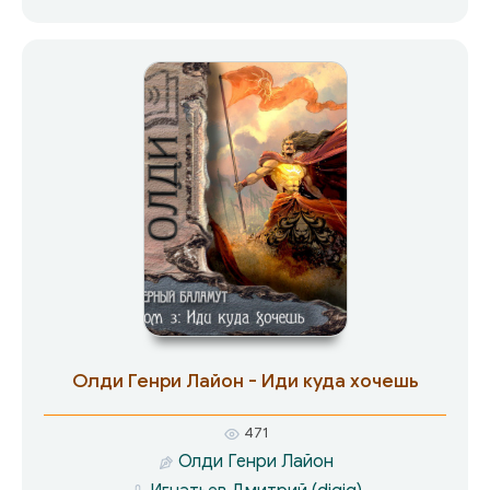
флейтой! Молодость закончилась, и надо идти
дальше — в зрелость, полную очередных
сюрпризов. Любовь и война, мудрость и
предательство… Вторая книга космической
сюиты вновь открывает нам галактические
просторы Ойкумены, уже известные читателю
по приключениям Лючано Борготты,
директора театра «Вертеп»…
Олди Генри Лайон - Иди куда хочешь
471
Олди Генри Лайон