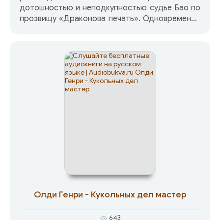
дотошностью и неподкупностью судье Бао по
прозвищу «Драконова печать». Одновременно
монах и по совместительству глава тайной
канцелярии вана Бань настойчиво советует
судье прекратить расследование. Подозревая
заговор монахов Шаолиня против власти ванов
и самого императора Бао продолжает
расследование.
Олди Генри - Кукольных дел мастер
643