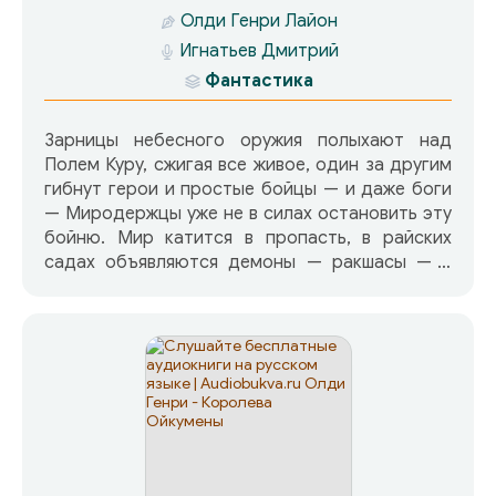
Олди Генри Лайон
Игнатьев Дмитрий
Фантастика
Зарницы небесного оружия полыхают над
Полем Куру, сжигая все живое, один за другим
гибнут герои и простые бойцы — и даже боги
— Миродержцы уже не в силах остановить эту
бойню. Мир катится в пропасть, в райских
садах объявляются демоны — ракшасы — а
крушитель твердынь тем временем занят…
изучением архивов столетней давности!
Спасать рушащийся мир? Да! Но где
находится источник сегодняшнего
светопреставления? Может быть, история
жизни Наставника Дроны, великого брахмана и
великого воина, рожденного не от женщины,
даст ответ на этот вопрос?