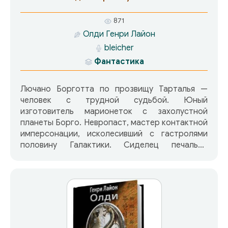
масштабе.
871
Олди Генри Лайон
bleicher
Фантастика
Лючано Борготта по прозвищу Тарталья —
человек с трудной судьбой. Юный
изготовитель марионеток с захолустной
планеты Борго. Невропаст, мастер контактной
имперсонации, исколесивший с гастролями
половину Галактики. Сиделец печально
известной тюрьмы Мей-Гиле на первобытной
Кемчуге; позднее — младший экзекутор.
Директор театра «Вертеп», возглавивший
группу крепостных крестьян графа Мальцова,
помещика-филантропа. Подследственный на
вудунском курорте Китта; раб
помпилианского гард-легата Гая Октавиана