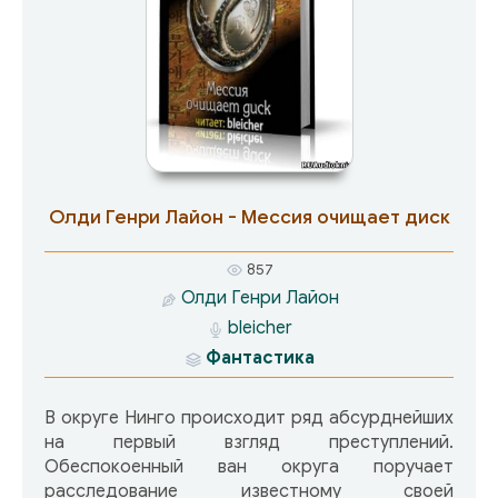
Тумидуса, гребец в ходовом отсеке галеры.
Олди Генри Лайон - Мессия очищает диск
857
Олди Генри Лайон
bleicher
Фантастика
В округе Нинго происходит ряд абсурднейших
на первый взгляд преступлений.
Обеспокоенный ван округа поручает
расследование известному своей