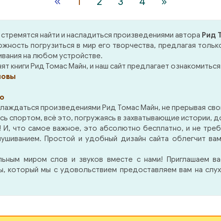
«
1
2
3
4
»
дли Пойндекстер,
напряжении до последне
орившийся плантатор с
, покинул свой дом на
Безголовый всад
стремятся найти и насладиться произведениями автора
Рид 
исипи и вместе с сыном
движется ночью по пре
жность погрузиться в мир его творчества, предлагая толь
черью переехал в дикие
наводя на всех ужас. К
ивания на любом устройстве.
рии юго-западного
это? Привидение, дьяво
т книги Рид Томас Майн, и наш сайт предлагает ознакомиться 
са, в асиенду Каса-дель-
человек.
ловы
во, которую он купил,
яв деньги у своего
о
ного племянника,
лаждаться произведениями Рид Томас Майн, не прерывая свои
тавного офицера Кассия
 спортом, всё это, погружаясь в захватывающие истории, дос
ауна. Колхаун слыл очень
 И, что самое важное, это абсолютно бесплатно, и не треб
сным человеком в Новом
лушиванием. Простой и удобный дизайн сайта облегчит ва
еане, он был страстно
льным миром слов и звуков вместе с нами! Приглашаем в
юблен в дочь
ры, который мы с удовольствием предоставляем вам на слух
декстера Луизу и пустил
д все свое влияние, чтобы
иться ее руки. Долг
шки был так велик, что
янник, фактически стал