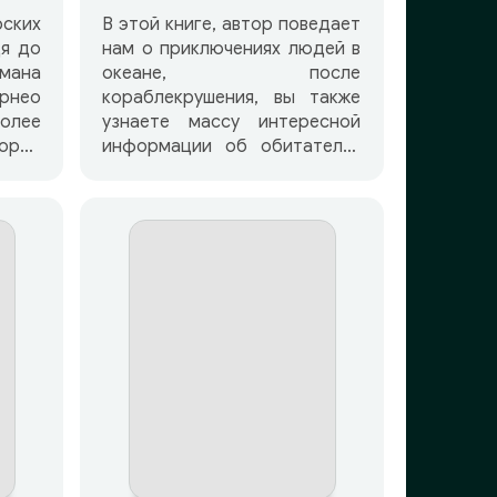
ских
В этой книге, автор поведает
дя до
нам о приключениях людей в
мана
океане, после
рнео
кораблекрушения, вы также
олее
узнаете массу интересной
рое
информации об обитателях
с его
океанских просторов и пучин,
ющей
о том как действует человек
й. И
в экстремальных условиях. И
мерам
это далеко не полный
икает
перечень того, что
одь,
предстоит узнать
 явно
слушателю, желающему
дури.
последовать за писателем в
тся,
увлекательный мир
я с
приключений.
горы
Рыбы
егу,
цветы