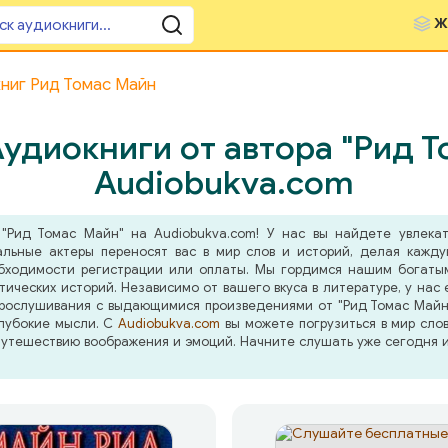
Ж
ниг Рид Томас Майн
удиокниги от автора "Рид Т
Audiobukva.com
"Рид Томас Майн" на Audiobukva.com! У нас вы найдете увлекат
альные актеры переносят вас в мир слов и историй, делая кажд
бходимости регистрации или оплаты. Мы гордимся нашим богатым
ических историй. Независимо от вашего вкуса в литературе, у нас
рослушивания с выдающимися произведениями от "Рид Томас Майн" 
глубокие мысли. С
Audiobukva.com
вы можете погрузиться в мир сло
путешествию воображения и эмоций. Начните слушать уже сегодня 