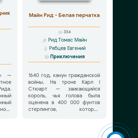
ми, а
ся за
дник
Майн Рид - Белая перчатка
ство
сь с
334
ом (в
Рид Томас Майн
 с
Рябцев Евгений
ном)
Приключения
ляют
да у
гают
ы» —
1640 год, канун гражданской
ное
войны. На троне Карл I
ида.
Стюарт — заикающийся
нный
король, чья голова была
нный
оценена в 400 000 фунтов
ного
стерлингов, который
нного
двоедушие считал
ине
политическою мудростью и
тия,
поэтому легко нарушавший
я в
свои обещания. Под стать