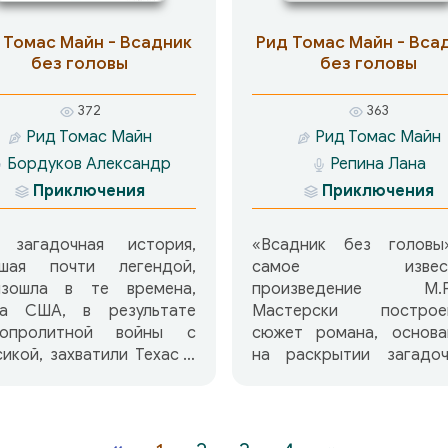
пахнут несвежими трупа
другие и вовсе охотят
 Томас Майн - Всадник
Рид Томас Майн - Вса
живой плотью… Итак,
без головы
без головы
преодолевая множе
трудностей и знакомя
372
363
этим своеобразным мир
Рид Томас Майн
Рид Томас Майн
основном,
Бордуков Александр
Репина Лана
гастрономическим укло
герои романа прояв
Приключения
Приключения
мужество и — как всег
Майн Рида! — дости
 загадочная история,
«Всадник без голов
своей цели.
вшая почти легендой,
самое извест
изошла в те времена,
произведение М.Р
да США, в результате
Мастерски построе
вопролитной войны с
сюжет романа, основа
икой, захватили Техас и
на раскрытии загадоч
али покорение его
преступления, соверше
омной территории от
в Техасе в серед
ниц Луизианы до реки
позапрошлого столе
нде. Именно тогда
держит читател