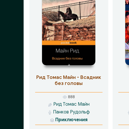
Рид Томас Майн - Всадник
без головы
888
Рид Томас Майн
Панков Рудольф
Приключения