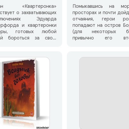
ан «Квартеронка»
Помыкавшись на мор
ствует о захватывающих
просторах и почти дой
ключениях Эдуарда
отчаяния, герои ро
ерфорда и квартеронки
попадают на остров Бо
оры, готовых любой
(для некоторых б
ой бороться за свою
привычно его вто
бовь и свободу.
название – Калимантан), 
артеронка» — один из
удивительной, потряса
их романов Майн Рида, в
разнообразием природо
ором дана широкая
хотя это второй по раз
ртина жизни Юга
остров Земли, но возн
единенных Штатов
подозрение, что Госп
ерики в период
создавая его, делал это
владения.
нанюхавшись какой-то 
овладельческий уклад
Результат, как говори
ни препятствует любви
налицо — начина
ев, заставляет их искать
несуразной главной 
асения в полном
острова – Кинабалу. 
сностей бегстве от
тут бегают по бер
раведливости.
ящерицы летают, одни 