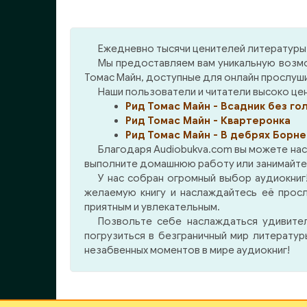
приключений и опасностей,
Ву
переживают голод и тяготы,
раз
а также попадают в плен к
Юга
Ежедневно тысячи ценителей литературы 
индейцам. Несмотря на все
Мисс
Мы предоставляем вам уникальную возмо
трудности, братья не
и до
Томас Майн, доступные для онлайн прослуш
сдаются и в конце концов
пре
Наши пользователи и читатели высоко ценя
достигают поставленной
Теха
Рид Томас Майн - Всадник без го
цели.
Кор
Рид Томас Майн - Квартеронка
зан
Рид Томас Майн - В дебрях Борне
род
Благодаря Audiobukva.com вы можете нас
отс
выполните домашнюю работу или занимайтесь
Колх
У нас собран огромный выбор аудиокниг!
опа
желаемую книгу и наслаждайтесь её прос
приятным и увлекательным.
Орл
Позвольте себе наслаждаться удивите
вл
погрузиться в безграничный мир литерату
Пойн
незабвенных моментов в мире аудиокниг!
в хо
доб
дядю
плем