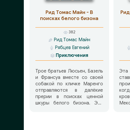
Рид Томас Майн - В
Рид
поисках белого бизона
382
Рид Томас Майн
Рябцев Евгений
Приключения
Трое братьев Люсьен, Базель
Эта
и Франсуа вместе со своей
ста
собакой по кличке Маренго
про
отправляются в далёкие
ког
прерии в поисках ценной
кро
шкуры белого бизона. Эта
Мекс
шкура крайне необходима их
нач
отцу. В ходе своего
огр
путешествия они
гра
сталкиваются с множеством
Рио-Гра