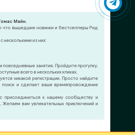
го.
ему и его супруга —
Генриетта-Мария
ник
Французская,
Томас Майн
.
рии,
раздражительная и
ко что вышедшие новинки и бестселлеры Рид
то-же
властолюбивая, много
л или
способствовавшая
с несколькими из них:
столкновению короля с
парламентом. И вот на этом
фоне закручиваются интриги
вокруг любовного
 повседневные занятия. Пройдите прогулку,
многоугольника, с
тупные всего в нескольких кликах.
непременными атрибутами
уется никакой регистрации. Просто найдите
рыцарского романа —
м поиск и сделает ваше времяпровождение
прекрасными красавицами,
ас присоединиться к нашему сообществу и
кавалерами, разбойниками и
. Желаем вам увлекательных приключений и
т.д. В итоге, книга
постепенно захватывает
слушателя и не отпускает до
последней страницы.