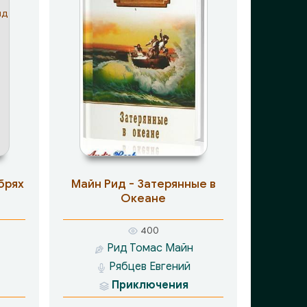
брях
Майн Рид - Затерянные в
Океане
400
Рид Томас Майн
Рябцев Евгений
Приключения