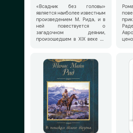
«Всадник без головы»
Ром
является наиболее известным
пове
произведением М. Рида, и в
при
ней повествуется о
Рад
загадочном деянии,
Авр
произошедшем в XIX веке на
цен
территории Техаса. Интрига
лю
романа удерживает внимание
«Кв
читателя до последних
лучш
страниц, где разгадывается
кот
загадка безголового
ка
всадника, наводящего ужас
Со
на жителей, когда тот
Ам
появляется по ночам в
рабо
прериях.
Раб
жиз
геро
сп
опа
несп