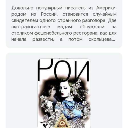
Довольно популярный писатель из Америки,
родом из России, становится случайным
свидетелем одного странного разговора. Две
экстравогантные мадам обсуждали за
столиком фешенебельного ресторана, как для
начала развести, а потом окольцевать
олигарха. Павла Савельцева поразила не
только раскованность подруг в обсуждении
интимных сторон жизни (в Америке такого не
услышишь!), но и многообразие методов выйти
замуж. Спустя год с небольшим господин
сочинитель увидел одну из красавиц — с
младенцем и в сопровождении известного
бизнесмена. Они не выглядели счастливыми. А
когда в их словесной перепалке были
упомянуты название московского кладбища и
дата смерти жены и детей, в писателе
проснулся дух исследователя. В погоне за
новым сюжетом Савельцев сам стал его
героем…