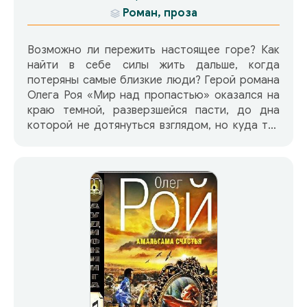
Роман, проза
Возможно ли пережить настоящее горе? Как
найти в себе силы жить дальше, когда
потеряны самые близкие люди? Герой романа
Олега Роя «Мир над пропастью» оказался на
краю темной, разверзшейся пасти, до дна
которой не дотянуться взглядом, но куда так
хочется шагнуть, чтобы забыть… Забыть о
потерянной жене, о потерянной дочери… О
былом счастье, которое не вернется… Игорь,
герой романа, живет в мире, треснувшем
напополам. В прошлом – счастье, в будущем…
А есть ли будущее, если привычная жизнь
рухнула в пропасть? Проходя мимо скульптуры
собаки на одной из станций метро, Игорь
останавливает шаг. Говорят, если потереть
нос собаке и загадать желание – оно
немедленно сбудется. В эту легенду верят.
Нос собаки затерт до желтизны и блестит,