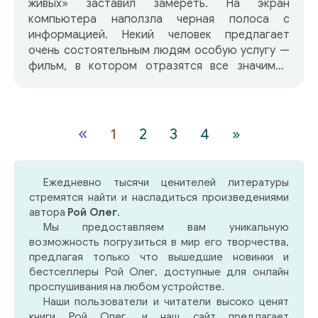
живых» заставил замереть. На экран
компьютера наползла черная полоса с
информацией. Некий человек предлагает
очень состоятельным людям особую услугу —
фильм, в котором отразятся все значимые
события из жизни от рождения до смерти.
Сценарист утверждает, что умеет
«считывать» судьбу: достаточно узнать о
прошлом и настоящем, и ее алгебраическая
«
1
2
3
4
»
формула готова. Не преминул воспользоваться
этой услугой Игорь. Но разве мог он подумать,
что собственное прошлое поразит его не
Ежедневно тысячи ценителей литературы
меньше, чем будущее!
стремятся найти и насладиться произведениями
автора
Рой Олег
.
Мы предоставляем вам уникальную
возможность погрузиться в мир его творчества,
предлагая только что вышедшие новинки и
бестселлеры Рой Олег, доступные для онлайн
прослушивания на любом устройстве.
Наши пользователи и читатели высоко ценят
книги Рой Олег, и наш сайт предлагает