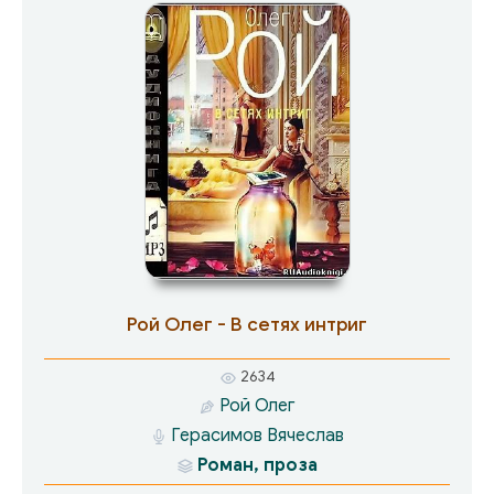
дорогого и близкого человека! Легко ли
принять судьбу, в которой кровные узы
оказываются путами, верность легко
предается?! Трудно удержаться на краю
пропасти, если единственное понимающее
тебя существо – это… зеркальное отражение.
Но что таится за ним?
Рой Олег - В сетях интриг
2634
Рой Олег
Герасимов Вячеслав
Роман, проза