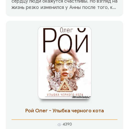
сердцу люди окажутся счастливы. Но взгляд на
жизнь резко изменился у Анны после того, как
она нанесла плановый визит к врачу. Ей вдруг
позарез оказались нужны и бывший муж, и
лучшая подруга в прежних своих ролях, а не в
статусе новой семейной пары. Можно легко
догадаться, что же произошло в стенах
клиники. Но разве можно догадаться, что
неожиданные события твоей жизни
оказались… запланированными одним модным
писателем, претерпевающим творческий
кризис.
Рой Олег - Улыбка черного кота
4390