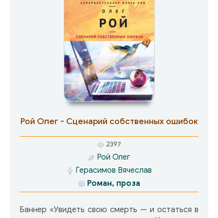
найдется девушек, которые обратят на таких
внимание? И сделает ли кого-нибудь
счастливым это пари?
Рой Олег - Сценарий собственных ошибок
2397
Рой Олег
Герасимов Вячеслав
Роман, проза
Баннер «Увидеть свою смерть — и остаться в