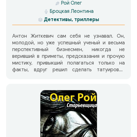
Рой Олег
Броцкая Леонтина
Детективы, триллеры
Антон Житкевич сам себя не узнавал. Он,
молодой, но уже успешный ученый и весьма
перспективный бизнесмен, никогда не
веривший в приметы, предсказания и прочую
мистику, привыкший полагаться только на
факты, вдруг решил сделать татуировку.
Впрочем, ничего удивительного. В глубине
души, тайно, Антон надеялся, что эта
авантюра изменит его судьбу.Как только на
спине Антона появилось изображение
улыбающейся морды черного кота, перемены
грянули как гром среди ясного неба… И это
явилось всего лишь началом долгого пути к
истине…