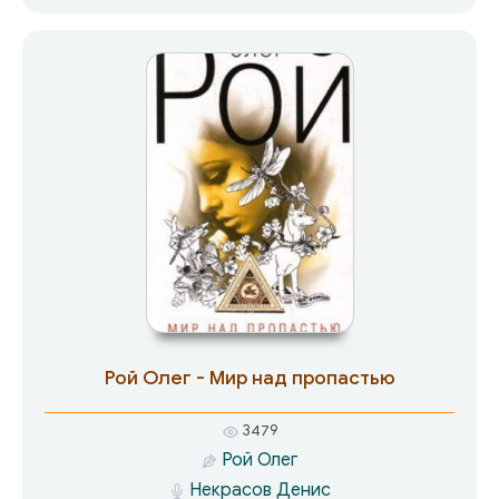
которой он оказался. Именно в этот момент к
нему подошла странная женщина и
предложила такую сделку, о которой бывалый
бизнесмен и помыслить раньше не мог. С
легкостью согласился Андрей на… продажу
собственных счастливых воспоминаний —
жизнь ведь длинная, накопятся новые…
Рой Олег - Мир над пропастью
3479
Рой Олег
Некрасов Денис