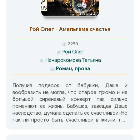
видимый издалека… Игорь не верит в детские
приметы. Но рука сама тянется, чтобы… Даст
ли судьба второй шанс? Позволит ли
преодолеть свои страхи и пережить
Рой Олег - Амальгама счастья
неизбывное горе? Разрешит ли перешагнуть
через боль? И что там – на другой стороне
2990
пропасти?
Рой Олег
Ненарокомова Татьяна
Роман, проза
Получив подарок от бабушки, Даша и
вообразить не могла, что старое трюмо и не
большой сиреневый конверт так сильно
поменяют ее жизнь. Бабушка, завещав Даше
наследство, думала сделать ее счастливой. Но
так ли просто быть счастливой в жизни, где
твоя случайная удача – повод для черной
зависти? Причем не кого-нибудь, а самого