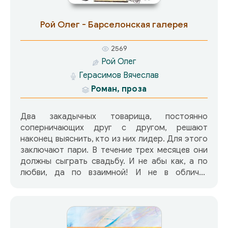
Рой Олег - Барселонская галерея
2569
Рой Олег
Герасимов Вячеслав
Роман, проза
Два закадычных товарища, постоянно
соперничающих друг с другом, решают
наконец выяснить, кто из них лидер. Для этого
заключают пари. В течение трех месяцев они
должны сыграть свадьбу. И не абы как, а по
любви, да по взаимной! И не в обличье
успешных бизнесменов, коими являлись Олег и
Денис, а в роли нищих гастарбайтеров из
Украины, а много ли в аэропорту Барселоны,
где случайно встречаются школьные приятели,