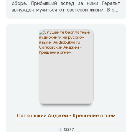
сборе. Прибывший вслед за ними Геральт
вынужден мучиться от светской жизни. В это
же время подковёрные интриги сплетаются
таким образом, что взрыв становится
неминуемым… Ведьмак — это мастер меча и
мэтр волшебства, ведущий непрерывную войну
с кровожадными монстрами, которые
угрожают покою сказочной страны. «Ведьмак»
— это мир на острие меча, ошеломляющее
действие, незабываемые ситуации,
великолепные боевые сцены.
Присоединяйтесь к нашему замечательному
путешествию в мир Анджея Сапковского,
обещаю — будет очень круто!
Сапковский Анджей - Крещение огнем
13377