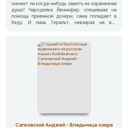
сможет ли когда-нибудь зажить ее израненная
душа? Чародейка Йеннифер, спешившая на
помощь приемной дочери, сама попадает в
беду. И лишь Геральт, невзирая на все
опасности, упрямо продолжает свой поход.
Враги Цири идут за ней по пятам. У девушки
остается только один выход — бежать в
волшебную башню, Башню Ласточки.
Поддержать исполнителя:
www.patreon.com/Golovin
Сапковский Анджей - Владычица озера