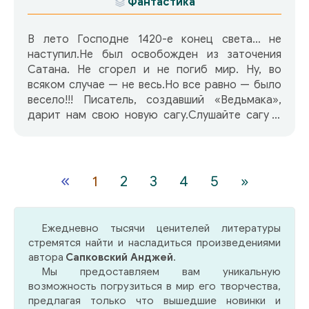
острие меча, ошеломляющее действие,
Фантастика
незабываемые ситуации, великолепные боевые
сцены. Присоединяйтесь к нашему
В лето Господне 1420-е конец света… не
замечательному путешествию в мир Анджея
наступил.Не был освобожден из заточения
Сапковского, обещаю — будет очень круто!
Сатана. Не сгорел и не погиб мир. Ну, во
всяком случае — не весь.Но все равно — было
весело!!! Писатель, создавший «Ведьмака»,
дарит нам свою новую сагу.Слушайте сагу о
Рейневане!
«
1
2
3
4
5
»
Ежедневно тысячи ценителей литературы
стремятся найти и насладиться произведениями
автора
Сапковский Анджей
.
Мы предоставляем вам уникальную
возможность погрузиться в мир его творчества,
предлагая только что вышедшие новинки и