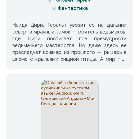
«Ведьмак. Сезон гроз» — особый роман в
истории саги: не начало и не продолжение. Как
Фантастика
пишет автор: «Сказание продолжается.
История не заканчивается никогда...»
Найдя Цири, Геральт увозит ее на дальний
север, в мрачный замок — обитель ведьмаков,
где Цири постигает все премудрости
ведьмачьего мастерства. Но даже здесь ее
преследует кошмар из прошлого — рыцарь в
шлеме с крыльями хищной птицы. А мир тем
временем готовится к новой войне. Короли
Севера объединяются против Императора
Юга. Маленькое королевство, законные права
на престол которого принадлежат Цири,
станет ключевым пунктом этой войны. «Она
должна умереть» — такое решение выносят
монархи. Однако не только короли пытаются
найти юную принцессу… Геральт везет Цири в
школу при Храме, где Цири знакомится с
чародейкой Йеннифер. Став ее ученицей,
девочка постигает основы магии.