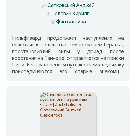
Сапковский Анджей
Головин Кирилл
Фантастика
Нильфгаард продолжает наступление на
северные королевства. Тем временем Геральт,
восстановивший силы у дриад после
восстания на Таннеде, отправляется на поиски
Цири. В этом нелегком путешествии к ведьмаку
присоединяются его старые знакомцы:
трубадур Лютик, лучница Мария Барринг,
рыцарь Кагыр и вампир Эмиль Регис. На
спасение Цири отправляется и Йеннифер,
которая смогла сбежать из плена. Сама Цири
под именем Фалька стала разбойничать в
банде под названием Крысы. Однако за
бандой уже следит безжалостный охотник за
головами Лео Бонарт…