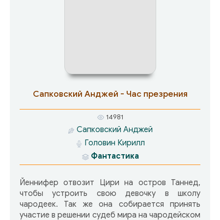
Йеннифер, но теряет в жестоком бою всех
своих друзей. Геральт, Йеннифер и Цири снова
вместе. Жаль, что ненадолго…
Сапковский Анджей - Час презрения
14981
Сапковский Анджей
Головин Кирилл
Фантастика
Йеннифер отвозит Цири на остров Таннед,
чтобы устроить свою девочку в школу
чародеек. Так же она собирается принять
участие в решении судеб мира на чародейском