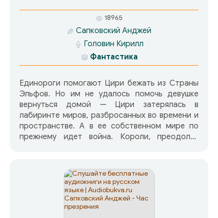
18965
Сапковский Анджей
Головин Кирилл
Фантастика
Единороги помогают Цири бежать из Страны
Эльфов. Но им не удалось помочь девушке
вернуться домой — Цири затерялась в
лабиринте миров, разбросанных во времени и
пространстве. А в ее собственном мире по
прежнему идет война. Короли, преодолев
внутренние противоречия и объединив усилия
ради общей цели, сумели переломить ход
войны — после выигранного ими сражения
остатки Императорских легионов бегут на юг.
Вернувшись в свой мир, Цири снова попадает в
руки врагов. На этот раз ей на помощь
успевает Геральт. Он спасает Цири и