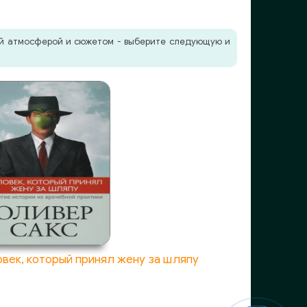
жей атмосферой и сюжетом - выберите следующую и
век, который принял жену за шляпу