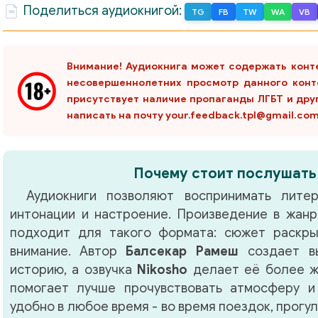
Поделиться аудиокнигой:
TG
FB
TW
WA
VB
Внимание! Аудиокнига может содержать конт
несовершеннолетних просмотр данного конт
присутствует наличие пропаганды ЛГБТ и дру
написать на почту your.feedback.tpl@gmail.co
я
Почему стоит послушать
Аудиокниги позволяют воспринимать литер
интонации и настроение. Произведение в жан
подходит для такого формата: сюжет раскры
внимание. Автор
Балсекар Рамеш
создает вы
историю, а озвучка
Nikosho
делает её более ж
помогает лучше прочувствовать атмосферу и
удобно в любое время - во время поездок, прогу