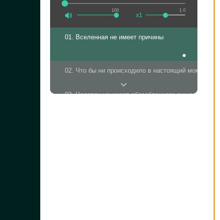
100
1.0
x1
01. Вселенная не имеет причины
02. Что бы ни происходило в настоящий момент
03. Человек не имеет обособленного существовани
04. Ничто не является одиноким
05. Грандиозная шутка
06. Тот, кто проживает это сновидение
07. Для того, кто стал свободен
08. Тот, кого больше не интересует переживание