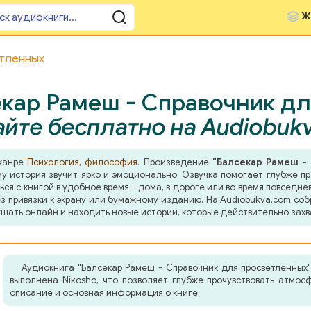
Ж
етленных
кар Рамеш - Справочник дл
йте бесплатно на Audiobuk
 жанре
Психология, философия
. Произведение
"Балсекар Рамеш -
у история звучит ярко и эмоционально. Озвучка помогает глубже пр
я с книгой в удобное время - дома, в дороге или во время повседнев
з привязки к экрану или бумажному изданию. На Audiobukva.com соб
шать онлайн и находить новые истории, которые действительно захв
Аудиокнига "Балсекар Рамеш - Справочник для просветленных
выполнена Nikosho, что позволяет глубже прочувствовать атмо
описание и основная информация о книге.